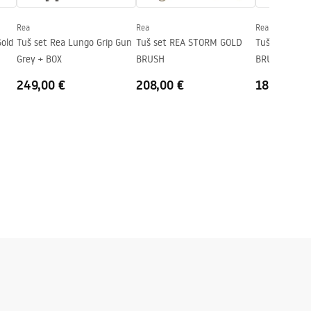
Rea
Rea
Rea
Gold
Tuš set Rea Lungo Grip Gun
Tuš set REA STORM GOLD
Tuš set REA
Grey + BOX
BRUSH
BRUSH
249,00 €
208,00 €
180,00 €