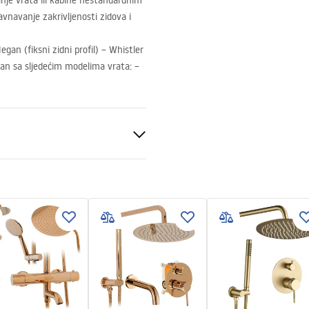
nje vrata ili kabine nestandardnim
avnavanje zakrivljenosti zidova i
gan (fiksni zidni profil) – Whistler
bilan sa sljedećim modelima vrata: –