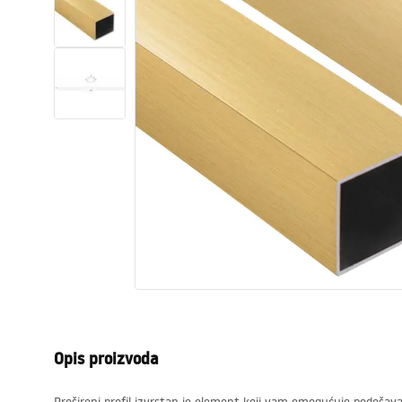
WC školjke
Umivaonici
Kade i paravani
Miješalice, pipe, slavine
Tuševi
Kuhinja
Pribor i kupaonski namještaj
Opis proizvoda