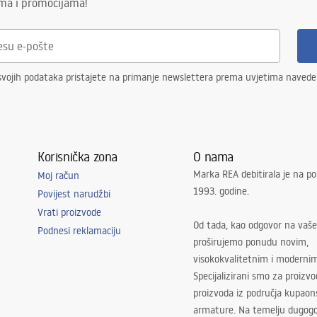
ima i promocijama!
svojih podataka pristajete na primanje newslettera prema uvjetima naved
Korisnička zona
O nama
Marka REA debitirala je na po
Moj račun
1993. godine.
Povijest narudžbi
Vrati proizvode
Od tada, kao odgovor na vaše
Podnesi reklamaciju
proširujemo ponudu novim,
visokokvalitetnim i moderni
Specijalizirani smo za proizv
proizvoda iz područja kupaon
armature. Na temelju dugogo