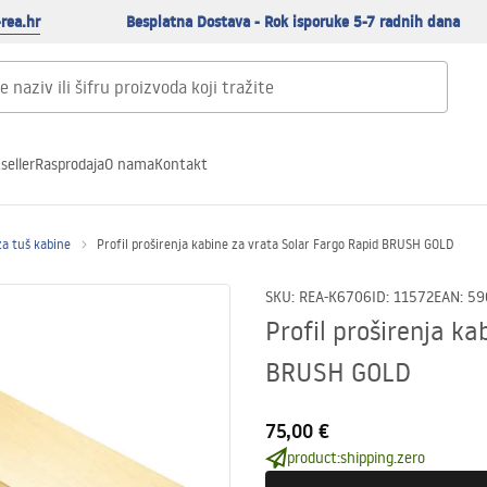
rea.hr
Besplatna Dostava - Rok isporuke 5-7 radnih dana
seller
Rasprodaja
O nama
Kontakt
 za tuš kabine
Profil proširenja kabine za vrata Solar Fargo Rapid BRUSH GOLD
SKU
:
REA-K6706
ID
:
11572
EAN
:
59
Profil proširenja k
BRUSH GOLD
75,00 €
product:shipping.zero