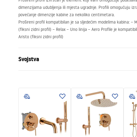
Prošireni profil izvrstan je element koji vam omogućuje podešava
dimenzijama udubljenja ili mjesta ugradnje. Profili omogućuju izr
povećanje dimenzije kabine za nekoliko centimetara.
Prošireni profil kompatibilan je sa sljedećim modelima kabina: – Me
(fiksni zidni profil) – Relax – Uno linija – Aero Profile je kompati
Aristo (fiksni zidni profil)
Svojstva
Visina
35 mm
mm
Duljina
1950 mm
Prilagodba proširenja
25 mm
Širina
25 mm
mm
Jamstvo
24 mjeseca
Boja
Brush Gold