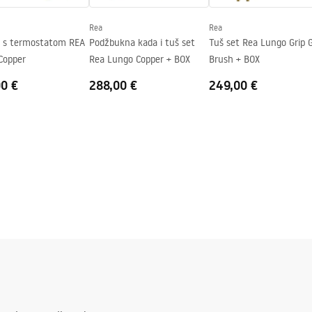
Rea
Rea
t s termostatom REA
Podžbukna kada i tuš set
Tuš set Rea Lungo Grip 
Copper
Rea Lungo Copper + BOX
Brush + BOX
00 €
288,00 €
249,00 €