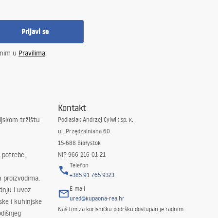
Prijavi se
enim u
Pravilima
.
Kontakt
ljskom tržištu
Podlasiak Andrzej Cylwik sp. k.
ul. Przędzalniana 60
15-688 Białystok
 potrebe,
NIP 966-216-01-21
Telefon
+385 91 765 9323
m proizvodima.
E-mail
odnju i uvoz
ured@kupaona-rea.hr
ske i kuhinjske
Naš tim za korisničku podršku dostupan je radnim
dišnjeg