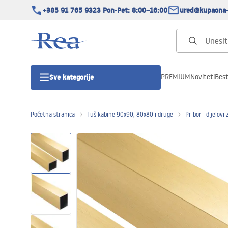
+385 91 765 9323 Pon-Pet: 8:00–16:00
ured@kupaona-
PREMIUM
Noviteti
Best
Sve kategorije
Početna stranica
Tuš kabine 90x90, 80x80 i druge
Pribor i dijelovi
Tuš kabine
Tuš vrata
Tuš kade
Tuš Kanalice