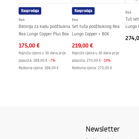
Rasprodaja
Rasprodaja
Rea
Tuš se
Rea
Rea
Baterija za kadu podžbukna
Set tuša podžbuknog Rea
Lungo 
Rea Lungo Copper Plus Box
Lungo Copper + BOX
274,
175,00 €
219,00 €
Najniža cijena u 30 dana prije
Najniža cijena u 30 dana prije
popusta:
188,00 €
-
7
%
popusta:
270,00 €
-
19
%
Redovna cijena
:
188,00 €
Redovna cijena
:
270,00 €
Newsletter