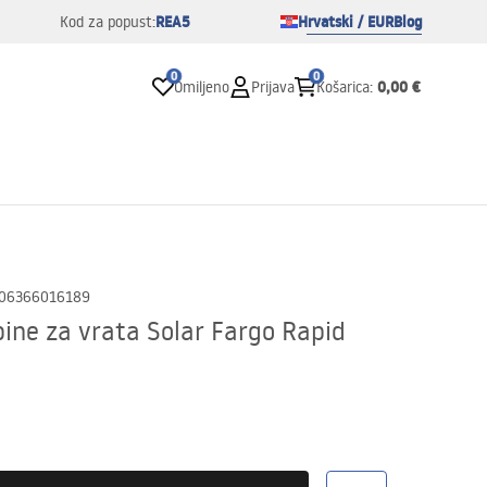
REA5
Hrvatski / EUR
Blog
Kod za popust:
0
0
0,00 €
Omiljeno
Prijava
Košarica
:
06366016189
abine za vrata Solar Fargo Rapid