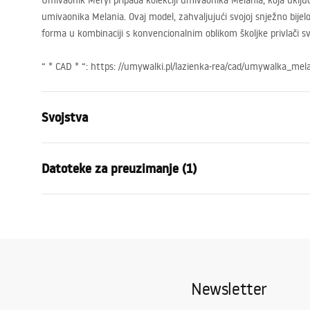
Umivaonik Meryl pripada kolekciji umivaonika Melania, koja uklju
umivaonika Melania. Ovaj model, zahvaljujući svojoj snježno bijeloj
forma u kombinaciji s konvencionalnim oblikom školjke privlači sv
“ *
CAD
* “: https: //umywalki.pl/lazienka-rea/cad/umywalka_mela
Svojstva
Način montaže
Na ploču
Datoteke za preuzimanje (1)
Materijal
Sanitarna k
Boja
Bijela/Zlatn
Jamstveni uvjeti
Završetak
Sjajni
Warranty_Terms_and_Conditions_Basins_-_5.pdf
Duljina
600
mm
Širina
405
mm
Newsletter
Visina
145
mm
Dubina
125
mm