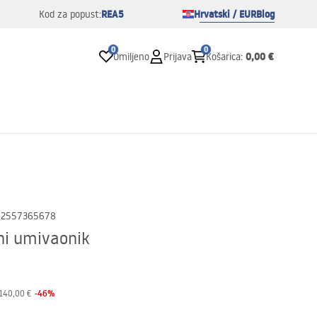
REA5
Hrvatski / EUR
Blog
Kod za popust:
0
0
0,00 €
Omiljeno
Prijava
Košarica
:
02557365678
ni umivaonik
-
46
%
140,00 €