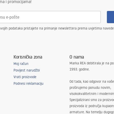
ima i promocijama!
svojih podataka pristajete na primanje newslettera prema uvjetima naved
Korisnička zona
O nama
Marka REA debitirala je na po
Moj račun
1993. godine.
Povijest narudžbi
Vrati proizvode
Od tada, kao odgovor na vaše
Podnesi reklamaciju
proširujemo ponudu novim,
visokokvalitetnim i moderni
Specijalizirani smo za proizv
proizvoda iz područja kupaon
armature. Na temelju dugogo