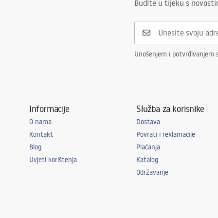
Budite u tijeku s novost
Oblik
Ovalni
Otvor za slavinu
NE
Preljevna rupa
NE
Unošenjem i potvrđivanjem 
Informacije
Služba za korisnike
O nama
Dostava
Kontakt
Povrati i reklamacije
Blog
Plaćanja
Uvjeti korištenja
Katalog
Održavanje