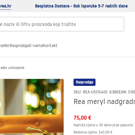
rea.hr
Besplatna Dostava - Rok isporuke 5-7 radnih dana
seller
Rasprodaja
O nama
Kontakt
radni umivaonik
Rasprodaja
SKU
:
REA-U5054
ID
:
6386
EAN
:
59
Rea meryl nadgrad
75,00 €
Najniža cijena u 30 dana prije popusta:
Redovna cijena
:
140,00 €