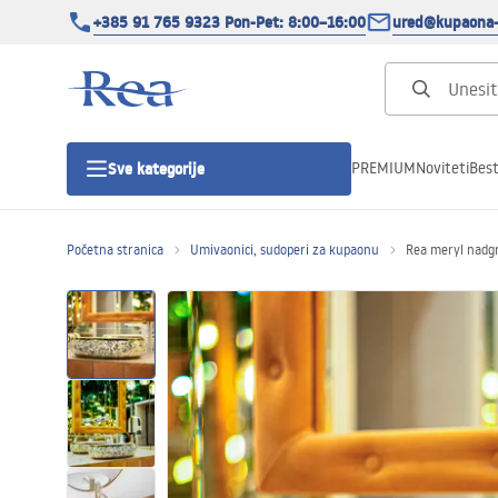
+385 91 765 9323 Pon-Pet: 8:00–16:00
ured@kupaona-
PREMIUM
Noviteti
Best
Sve kategorije
Početna stranica
Umivaonici, sudoperi za kupaonu
Rea meryl nadg
Tuš kabine
Tuš vrata
Tuš kade
Tuš Kanalice