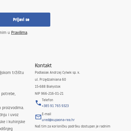
Prijavi se
enim u
Pravilima
.
Kontakt
ljskom tržištu
Podlasiak Andrzej Cylwik sp. k.
ul. Przędzalniana 60
15-688 Białystok
 potrebe,
NIP 966-216-01-21
Telefon
+385 91 765 9323
m proizvodima.
E-mail
odnju i uvoz
ured@kupaona-rea.hr
ske i kuhinjske
Naš tim za korisničku podršku dostupan je radnim
dišnjeg