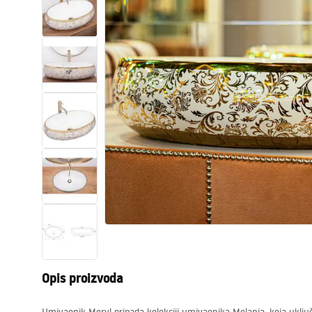
WC školjke
Umivaonici
Kade i paravani
Miješalice, pipe, slavine
Tuševi
Kuhinja
Pribor i kupaonski namještaj
Opis proizvoda