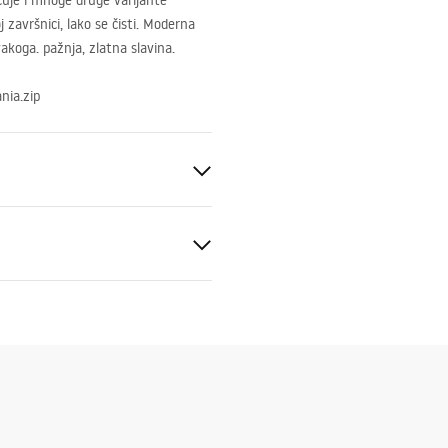
čuje i mnoge druge varijante
 završnici, lako se čisti. Moderna
akoga. pažnja, zlatna slavina.
nia.zip
eramika
a, Uzor