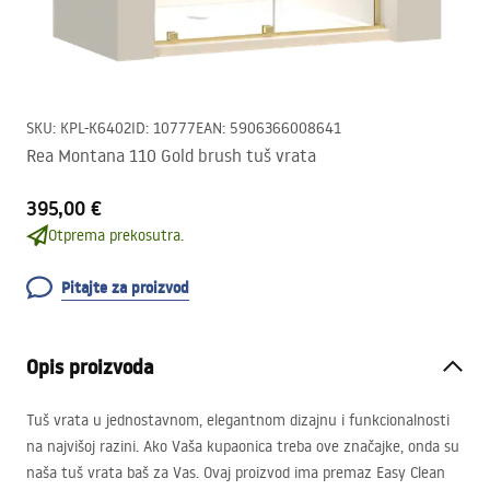
SKU
:
KPL-K6402
ID
:
10777
EAN
:
5906366008641
Rea Montana 110 Gold brush tuš vrata
395,00 €
Otprema prekosutra.
Pitajte za proizvod
Opis proizvoda
Tuš vrata u jednostavnom, elegantnom dizajnu i funkcionalnosti
na najvišoj razini. Ako Vaša kupaonica treba ove značajke, onda su
naša tuš vrata baš za Vas. Ovaj proizvod ima premaz Easy Clean