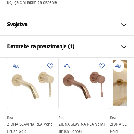
koji ga čini lakim za čišćenje.
Svojstva
Kako otvoriti vrata
Klizni
Datoteke za preuzimanje (1)
Veličina vrata
110
Smjer vrata
Univerzalan
Manual
Debljina stakla
6 mm
Instrukcja Drzwi Montana.pdf
Visina vrata za tuširanje
200
cm
Širina ulaza
50 cm
Profilni materijal
Aluminij
Materijal ručke
Aluminij
Smjer otvaranja
-
Rea
Rea
Rea
ZIDNA SLAVINA REA Venti
ZIDNA SLAVINA REA Venti
ZIDNA SLAVINA REA V
Premaz Easy Clean
Da, na jednoj strani stakla.
Brush Gold
Brush Copper
Gold