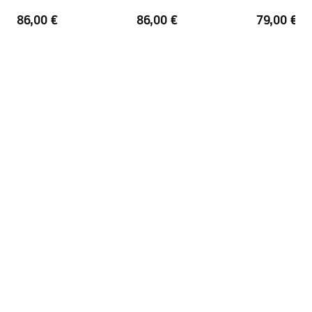
Dorada profila
Brush Gold
86,00 €
86,00 €
79,00 €
Prilagodba na profilima
2 cm
Uključen komplet brtve
Da
Može se ugraditi bez tuš kade
Da
Jamstvo
24 mjeseca