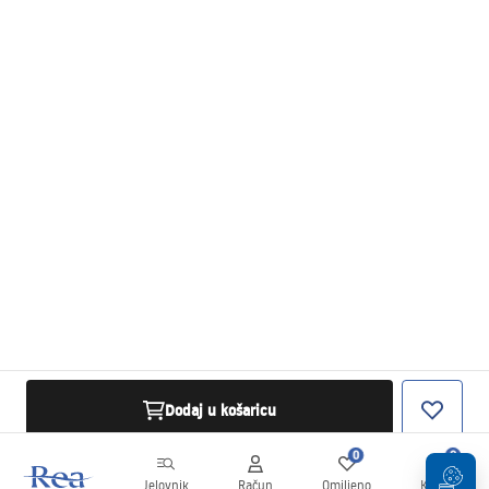
Dodaj u košaricu
0
0
Jelovnik
Račun
Omiljeno
Košarica