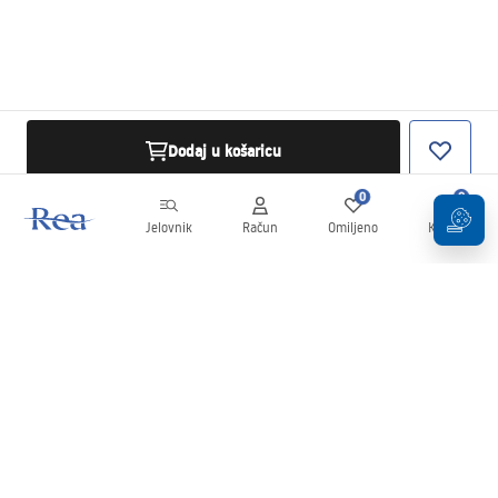
Dodaj u košaricu
0
0
Jelovnik
Račun
Omiljeno
Košarica
Newsletter
Budite u tijeku s novostima i promocijama!
Prijavi se