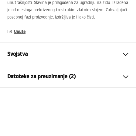
unutrašnjosti. Slavina je prilagođena za ugradnju na zidu. Izrađena
je od mesinga prekrivenog trostrukim zlatnim slojem. Zahvaljujući
posebnoj fazi proizvodnje, izdržljiva je i lako čisti.
Upute
h3.
Svojstva
Vrsta slavine
Kada
Datoteke za preuzimanje (2)
Način montaže
Zidna
Boja
Zlatni
Montažne upute
Vrsta izljevne cijevi
Fiksna
Faucet.pdf
Materijal
Mjed, ABS
Doseg izljeva
175
mm
Jamstveni uvjeti
Visina
115
mm
Warranty_Terms_and_Conditions_Faucets_-_5.pdf