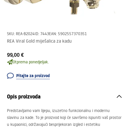
SKU
:
REA-B2024
ID
:
7443
EAN
:
5902557370351
REA Viral Gold miješalica za kadu
99,00 €
Otprema ponedjeljak.
Pitajte za proizvod
Opis proizvoda
Predstavljamo vam lijepu, izuzetno funkcionalnu i modernu
slavinu za kade. To je proizvod koji će savršeno ispuniti vaš prostor
u kupaonici, održavajući besprijekoran izgled i estetiku