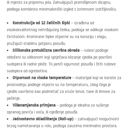
ili mjesto za pripremu jela. Zahvaljujući promišljenom dizajnu,
podloga kombinira minimalistički izgled s iznimnom izdržljivošću.
Konstrukcija od 12 čeličnih šipki
– izrađena od
visokokvalitetnog nehrđajućeg čelika, podloga se odlikuje visokom
čvrstoćom. Kromirane šipke otporne su na koroziju i vlagu,
pružajući stabilnu potporu posuđu.
Silikonska protuklizna završna obrada
– rubovi podloge
obloženi su silikonom koji sprječava klizanje cjedila po površini
sudopera ili radne ploče. To jamči sigurnost posuđa i štiti rubove
sudopera od ogrebotina.
Otpornost na visoke temperature
– materijali koji se koriste za
proizvodnju podloge otporni su na temperaturu, zbog čega je
cjedilo savršeno kao podmetač za vruće lonce, tave ili limove za
pečenje.
Višenamjenska primjena
– podloga je idealna za sušenje
opranog povrća i voća, ili cijeđenje posuđa.
Jednostavno skladištenje (Roll-up)
– zahvaljujući mogućnosti
brzog namotavanja u rolu, podloga zauzima minimalno prostora.