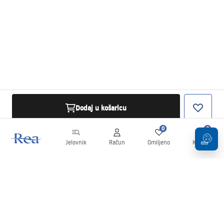
Dodaj u košaricu
0
0
Jelovnik
Račun
Omiljeno
Košarica
Newsletter
Budite u tijeku s novostima i promocijama!