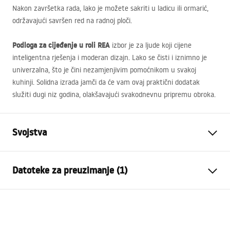
Nakon završetka rada, lako je možete sakriti u ladicu ili ormarić,
održavajući savršen red na radnoj ploči.
Podloga za cijeđenje u roli
REA
izbor je za ljude koji cijene
inteligentna rješenja i moderan dizajn. Lako se čisti i iznimno je
univerzalna, što je čini nezamjenjivim pomoćnikom u svakoj
kuhinji. Solidna izrada jamči da će vam ovaj praktični dodatak
služiti dugi niz godina, olakšavajući svakodnevnu pripremu obroka.
Svojstva
Boja
Crn
Datoteke za preuzimanje (1)
Materijal
Postati, Plastičan
Duljina (mm)
380
mm
Jamstveni uvjeti
Visina (mm)
10
mm
Warranty_Terms_and_Conditions_Accessories_-_24.pdf
Širina (mm)
235
mm