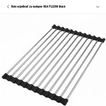
Rolo ocjeđivač za sudoper REA P12298 Black