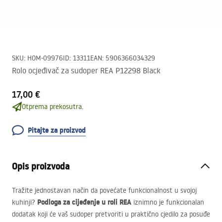
SKU
:
HOM-09976
ID
:
13311
EAN
:
5906366034329
Rolo ocjeđivač za sudoper REA P12298 Black
17,00 €
Otprema prekosutra.
Pitajte za proizvod
Opis proizvoda
Tražite jednostavan način da povećate funkcionalnost u svojoj
Podloga za cijeđenje u roli
REA
kuhinji?
iznimno je funkcionalan
dodatak koji će vaš sudoper pretvoriti u praktično cjedilo za posuđe