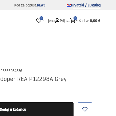
REA5
Hrvatski / EUR
Blog
Kod za popust:
0
0
0,00 €
Omiljeno
Prijava
Košarica
:
906366034336
sudoper REA P12298A Grey
Dodaj u košaricu