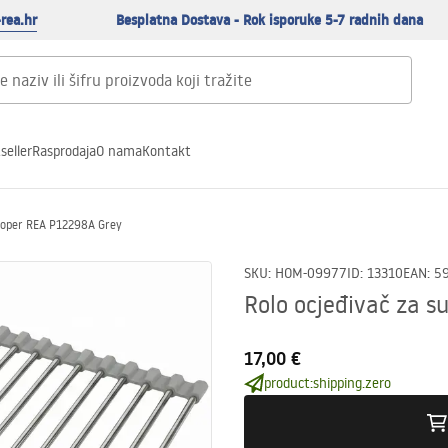
rea.hr
Besplatna Dostava - Rok isporuke 5-7 radnih dana
seller
Rasprodaja
O nama
Kontakt
udoper REA P12298A Grey
SKU
:
HOM-09977
ID
:
13310
EAN
:
5
Rolo ocjeđivač za 
17,00 €
product:shipping.zero