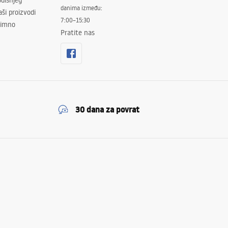
dišnjeg
danima između:
ši proizvodi
7:00–15:30
znimno
Pratite nas
30 dana za povrat