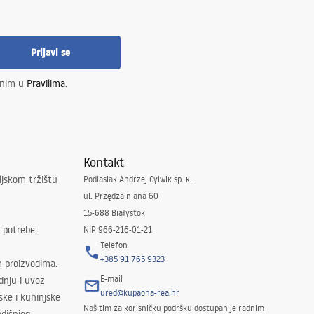
Prijavi se
enim u
Pravilima
.
Kontakt
ljskom tržištu
Podlasiak Andrzej Cylwik sp. k.
ul. Przędzalniana 60
15-688 Białystok
 potrebe,
NIP 966-216-01-21
Telefon
+385 91 765 9323
m proizvodima.
E-mail
odnju i uvoz
ured@kupaona-rea.hr
ske i kuhinjske
Naš tim za korisničku podršku dostupan je radnim