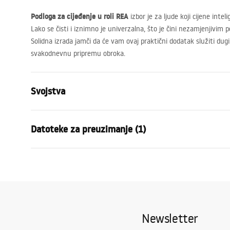
Podloga za cijeđenje u roli
REA
izbor je za ljude koji cijene inte
Lako se čisti i iznimno je univerzalna, što je čini nezamjenjivim
Solidna izrada jamči da će vam ovaj praktični dodatak služiti dugi
svakodnevnu pripremu obroka.
Svojstva
Boja
Siv
Datoteke za preuzimanje (1)
Materijal
Postati, Pla
Duljina (mm)
380
mm
Jamstveni uvjeti
Visina (mm)
10
mm
Warranty_Terms_and_Conditions_Accessories_-_24.pdf
Širina (mm)
235
mm
Šifra proizvođača
P12298A
Newsletter
Jamstvo
24 mjeseca