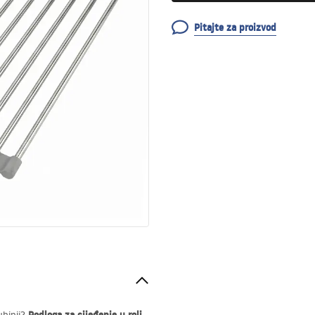
Pitajte za proizvod