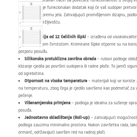
Tražite jednostavan način da povećate funkcionalnost u svojoj k
REA
iznimno je funkcionalan dodatak koji će vaš sudoper pretvorit
mjesto za pripremu jela. Zahvaljujući promišljenom dizajnu, podlo
iznimnom izdržljivošću.
Konstrukcija od 12 čeličnih šipki
– izrađena od visokokvalite
odlikuje visokom čvrstoćom. Kromirane šipke otporne su na korozi
potporu posuđu.
Silikonska protuklizna završna obrada
– rubovi podloge oblož
klizanje cjedila po površini sudopera ili radne ploče. To jamči sig
od ogrebotina.
Otpornost na visoke temperature
– materijali koji se korist
na temperaturu, zbog čega je cjedilo savršeno kao podmetač za vr
pečenje.
Višenamjenska primjena
– podloga je idealna za sušenje opran
posuđa.
Jednostavno skladištenje (Roll-up)
– zahvaljujući mogućnost
podloga zauzima minimalno prostora. Nakon završetka rada, lako j
ormarić, održavajući savršen red na radnoj ploči.