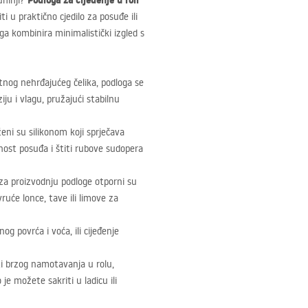
Podloga za cijeđenje u roli
uhinji?
i u praktično cjedilo za posuđe ili
ga kombinira minimalistički izgled s
tnog nehrđajućeg čelika, podloga se
ju i vlagu, pružajući stabilnu
eni su silikonom koji sprječava
urnost posuđa i štiti rubove sudopera
e za proizvodnju podloge otporni su
uće lonce, tave ili limove za
og povrća i voća, ili cijeđenje
i brzog namotavanja u rolu,
e možete sakriti u ladicu ili