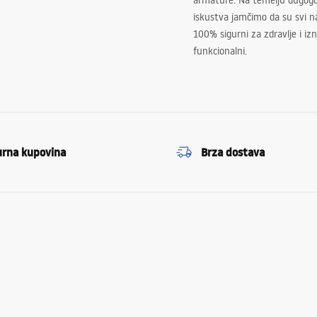
armature. Na temelju dugogo
iskustva jamčimo da su svi na
100% sigurni za zdravlje i i
funkcionalni.
urna kupovina
Brza dostava