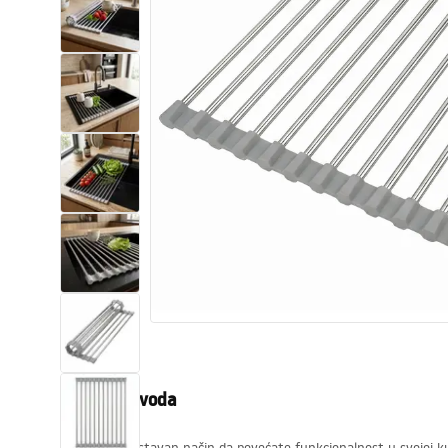
WC školjke
Umivaonici
Kade i paravani
Miješalice, pipe, slavine
Tuševi
Kuhinja
Pribor i kupaonski namještaj
Opis proizvoda