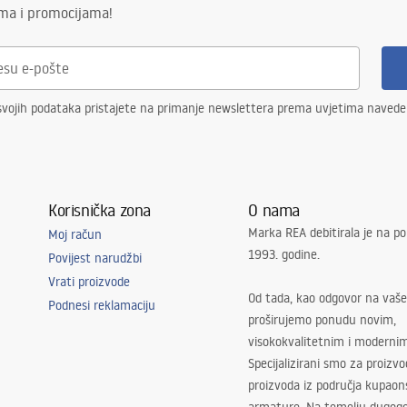
ima i promocijama!
svojih podataka pristajete na primanje newslettera prema uvjetima naved
Korisnička zona
O nama
Marka REA debitirala je na po
Moj račun
1993. godine.
Povijest narudžbi
Vrati proizvode
Od tada, kao odgovor na vaše
Podnesi reklamaciju
proširujemo ponudu novim,
visokokvalitetnim i moderni
Specijalizirani smo za proizv
proizvoda iz područja kupaon