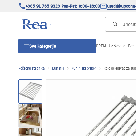
+385 91 765 9323 Pon-Pet: 8:00–16:00
ured@kupaona-
PREMIUM
Noviteti
Best
Sve kategorije
Početna stranica
Kuhinja
Kuhinjski pribor
Rolo ocjeđivač za s
Tuš kabine
Tuš vrata
Tuš kade
Tuš Kanalice