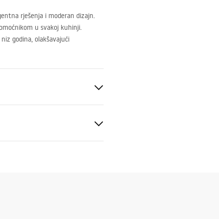
ligentna rješenja i moderan dizajn.
 pomoćnikom u svakoj kuhinji.
 niz godina, olakšavajući
stičan