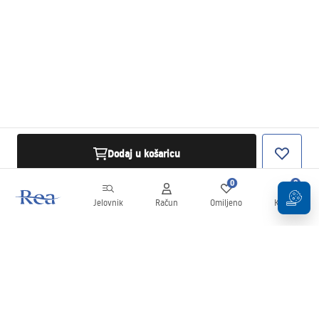
Dodaj u košaricu
0
0
Jelovnik
Račun
Omiljeno
Košarica
Newsletter
Budite u tijeku s novostima i promocijama!