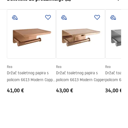
Materijal
Metal
Način montaže
Na vijke
Jamstveni uvjeti
Širina
175
mm
Warranty_Terms_and_Conditions_Accessories_-_24.pdf
Visina
50
mm
Dubina
70
mm
Serija
Leo
Jamstvo
24 mjeseca
Rea
Rea
Rea
Držač toaletnog papira s
Držač toaletnog papira s
Držač toaletn
policom 6613 Modern Copper
policom 6613 Modern Copper
policom 6613
Brush
Brush
41,00 €
43,00 €
34,00 €