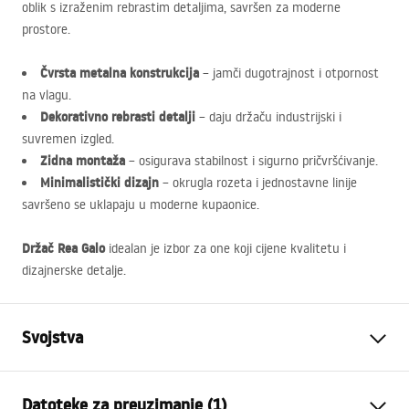
oblik s izraženim rebrastim detaljima, savršen za moderne
prostore.
Čvrsta metalna konstrukcija
– jamči dugotrajnost i otpornost
na vlagu.
Dekorativno rebrasti detalji
– daju držaču industrijski i
suvremen izgled.
Zidna montaža
– osigurava stabilnost i sigurno pričvršćivanje.
Minimalistički dizajn
– okrugla rozeta i jednostavne linije
savršeno se uklapaju u moderne kupaonice.
Držač Rea Galo
idealan je izbor za one koji cijene kvalitetu i
dizajnerske detalje.
Svojstva
Boja
Zlatni
Datoteke za preuzimanje (1)