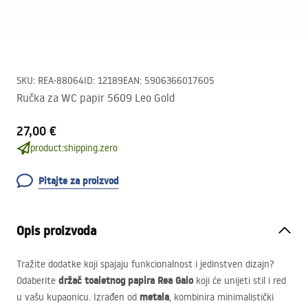
SKU
:
REA-88064
ID
:
12189
EAN
:
5906366017605
Ručka za WC papir 5609 Leo Gold
27,00 €
product:shipping.zero
Pitajte za proizvod
Opis proizvoda
Tražite dodatke koji spajaju funkcionalnost i jedinstven dizajn?
držač toaletnog papira Rea Galo
Odaberite
koji će unijeti stil i red
metala
u vašu kupaonicu. Izrađen od
, kombinira minimalistički