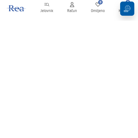
0
0
Jelovnik
Račun
Omiljeno
Košarica
Newsletter
Budite u tijeku s novostima i promocijama!
Prijavi se
Unošenjem i potvrđivanjem svojih podataka pristajete na primanje
newslettera prema uvjetima navedenim u
Pravilima
.