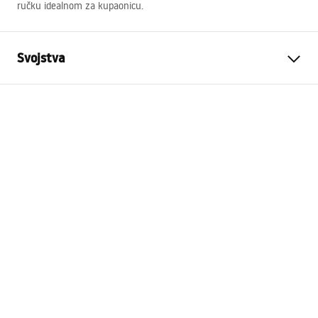
ručku idealnom za kupaonicu.
Svojstva
Boja
Crn
Materijal
Metal
Način montaže
Samoljepljiv
Širina
180
mm
Visina
130
mm
Dubina
50
mm
Serija
Ner
Jamstvo
24 mjeseca