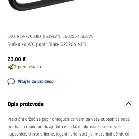
SKU
:
REA-77033
ID
:
8519
EAN
:
5902557383870
Ručka za WC papir Black 322204 NER
23,00 €
Otprema sutra.
Pitajte za proizvod
Opis proizvoda
Praktični držač za papir omogućit će Vam da vaša kupaonica bude
uredna, a moderan dizajn bit će dodatni ukrasni element vaše
kupaonice. U isto vrijeme, lagani i vrlo izdržljivi materijali učinit će