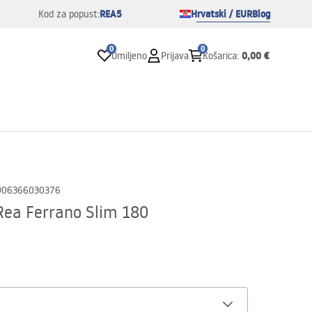
REA5
Hrvatski / EUR
Blog
Kod za popust:
0
0
0,00 €
Omiljeno
Prijava
Košarica
:
906366030376
ea Ferrano Slim 180