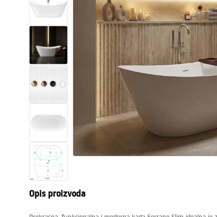
WC školjke
Umivaonici
Kade i paravani
Miješalice, pipe, slavine
Tuševi
Kuhinja
Pribor i kupaonski namještaj
Opis proizvoda