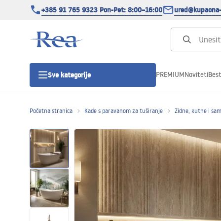
+385 91 765 9323 Pon-Pet: 8:00–16:00
ured@kupaona-
PREMIUM
Noviteti
Best
Sve kategorije
Početna stranica
Kade s paravanom za tuširanje
Zidne, kutne i sa
Tuš kabine
Tuš vrata
Tuš kade
Tuš Kanalice