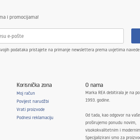
ima i promocijama!
svojih podataka pristajete na primanje newslettera prema uvjetima naved
Korisnička zona
O nama
Marka REA debitirala je na po
Moj račun
1993. godine.
Povijest narudžbi
Vrati proizvode
Od tada, kao odgovor na vaše
Podnesi reklamaciju
proširujemo ponudu novim,
visokokvalitetnim i moderni
Specijalizirani smo za proizv