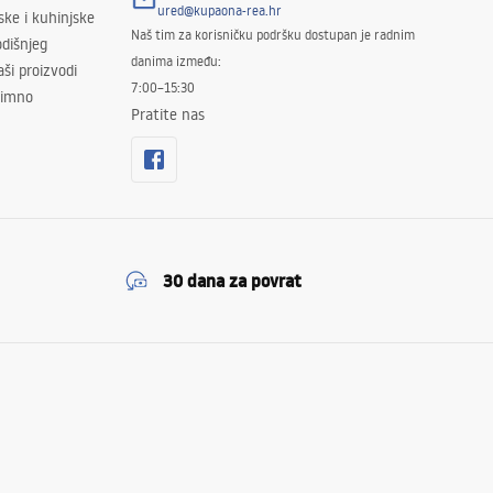
ured@kupaona-rea.hr
ske i kuhinjske
Naš tim za korisničku podršku dostupan je radnim
dišnjeg
danima između:
ši proizvodi
7:00–15:30
znimno
Pratite nas
30 dana za povrat