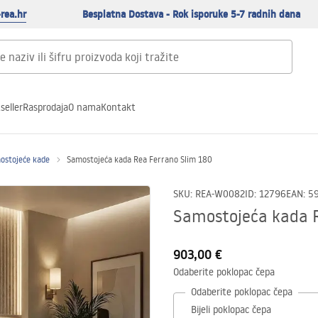
rea.hr
Besplatna Dostava - Rok isporuke 5-7 radnih dana
seller
Rasprodaja
O nama
Kontakt
mostojeće kade
Samostojeća kada Rea Ferrano Slim 180
SKU
:
REA-W0082
ID
:
12796
EAN
:
5
Samostojeća kada R
903,00 €
Odaberite poklopac čepa
Odaberite poklopac čepa