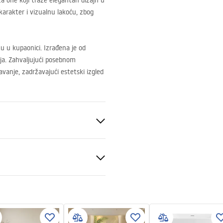
a one koji traže elegantan dizajn u
karakter i vizualnu lakoću, zbog
 u kupaonici. Izrađena je od
nja. Zahvaljujući posebnom
avanje, zadržavajući estetski izgled
a
nosne informacije
KI_BEZPIECZENSTWA_WAN