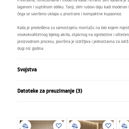
Prekrasna, funkcionalna i moderna kada Ferrano Slim idealna je z
laganom i suptilnom obliku. Tanji, slim rubovi daju kadi moderan 
čega se savršeno uklapa u prostrane i kompaktne kupaonice.
Kada je predviđena za samostojeću montažu na bilo kojem mjestu
visokokvalitetnog bijelog akrila, otpornog na ogrebotine i ošteće
proizvodnom procesu, površina je izdržljiva i jednostavna za održ
dugi niz godina.
Svojstva
Tip kade
Samostojeć
Datoteke za preuzimanje (3)
Boja
Bijela
Materijal
Akril
Manual
Sigur
Duljina
1800
mm
Instrukcja_wanien_wolnostoj__cyc
WARUN
Širina
760
mm
h.pdf
NY.pdf