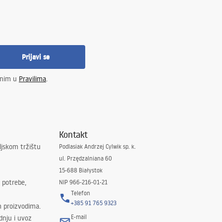
Prijavi se
enim u
Pravilima
.
Kontakt
ljskom tržištu
Podlasiak Andrzej Cylwik sp. k.
ul. Przędzalniana 60
15-688 Białystok
 potrebe,
NIP 966-216-01-21
Telefon
+385 91 765 9323
m proizvodima.
E-mail
odnju i uvoz