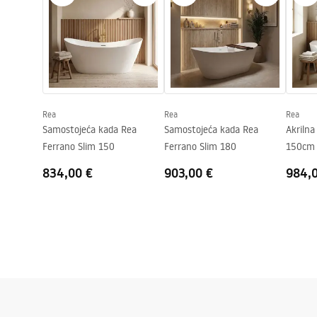
Visina
760
mm
Strana ugradnje
Univerzalna
Jamstveni uvjeti
Čep i sifon uključeni
Da
Warranty_Terms_and_Conditions_
Bathtubs.pdf
Jamstvo
24 mjeseca
Rea
Rea
Rea
Samostojeća kada Rea
Samostojeća kada Rea
Akriln
Ferrano Slim 150
Ferrano Slim 180
150cm
834,00 €
903,00 €
984,