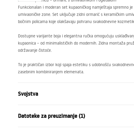
Set za kupaonicu – ormarić s umivaonikom i ogledalom
Funkcionalan i moderan set kupaoničkog namještaja spremno je r
umivaoničke zone. Set uključuje zidni ormarić s keramičkim umi
bočnim policama koje olakšavaju pohranu svakodnevne kozmetik
Dostupne varijante boja i elegantna ručka omogućuju usklađivanj
kupaonica – od minimalističkih do modernih. Zidna montaža pruž
održavanje čistoće.
To je praktičan izbor koji spaja estetiku s udobnošću svakodnevn
zasebnim kombiniranjem elemenata.
Svojstva
Boja
Bijela
Datoteke za preuzimanje (1)
Način montaže
Zidna
Materijal
Aluminij , S