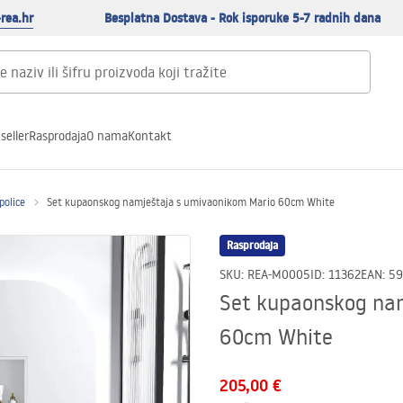
rea.hr
Besplatna Dostava - Rok isporuke 5-7 radnih dana
seller
Rasprodaja
O nama
Kontakt
police
Set kupaonskog namještaja s umivaonikom Mario 60cm White
Rasprodaja
SKU
:
REA-M0005
ID
:
11362
EAN
:
59
Set kupaonskog na
60cm White
205,00 €