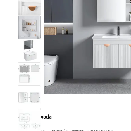
WC školjke
Umivaonici
Kade i paravani
Miješalice, pipe, slavine
Tuševi
Kuhinja
Pribor i kupaonski namještaj
Opis proizvoda