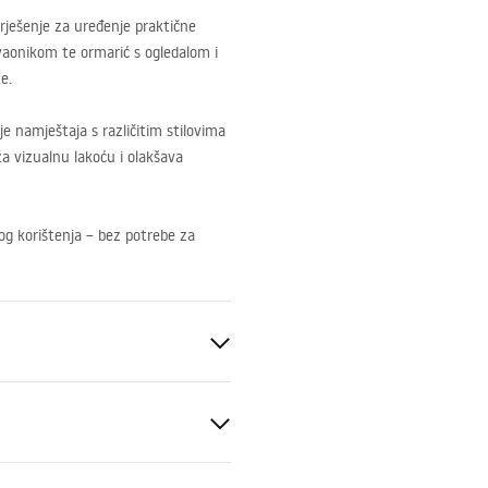
ješenje za uređenje praktične
vaonikom te ormarić s ogledalom i
e.
e namještaja s različitim stilovima
a vizualnu lakoću i olakšava
og korištenja – bez potrebe za
anitarna keramika, Plastika, MDF