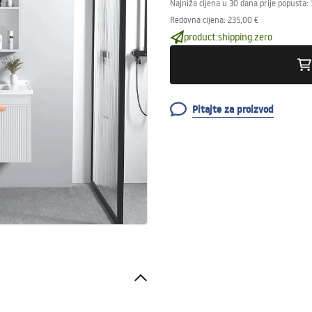
Najniža cijena u 30 dana prije popusta:
Redovna cijena
:
235,00 €
product:shipping.zero
Pitajte za proizvod