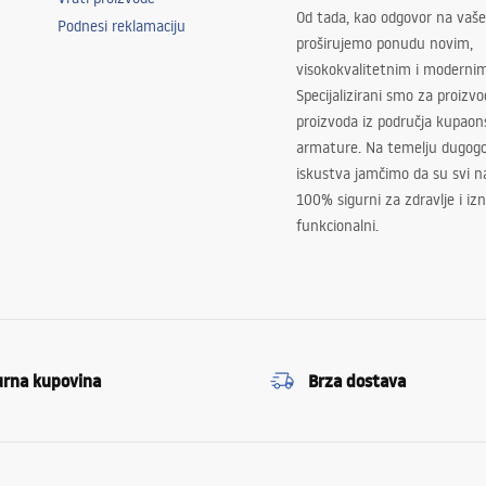
Od tada, kao odgovor na vaše
Podnesi reklamaciju
proširujemo ponudu novim,
visokokvalitetnim i moderni
Specijalizirani smo za proizv
proizvoda iz područja kupaon
armature. Na temelju dugogo
iskustva jamčimo da su svi na
100% sigurni za zdravlje i i
funkcionalni.
urna kupovina
Brza dostava