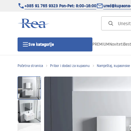
+385 91 765 9323 Pon-Pet: 8:00–16:00
ured@kupaona-
PREMIUM
Noviteti
Best
Sve kategorije
Početna stranica
Pribor i dodaci za kupaonu
Namještaj, kupaonske 
Tuš kabine
Tuš vrata
Tuš kade
Tuš Kanalice