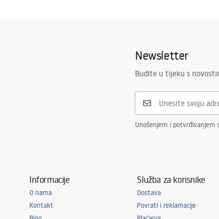
Jamstveni uvjeti
Visina
500
mm
Warranty_Terms_and_Conditions_Basins_-_5.pdf
Širina
610
mm
Dubina
470
mm
Newsletter
Budite u tijeku s novost
Unošenjem i potvrđivanjem 
Informacije
Služba za korisnike
O nama
Dostava
Kontakt
Povrati i reklamacije
Blog
Plaćanja