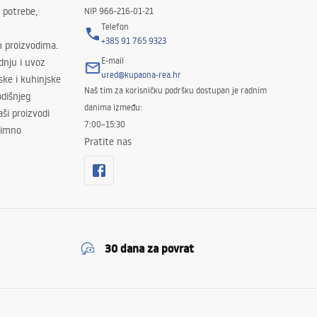
 potrebe,
NIP 966-216-01-21
Telefon
+385 91 765 9323
m proizvodima.
E-mail
odnju i uvoz
ured@kupaona-rea.hr
ske i kuhinjske
Naš tim za korisničku podršku dostupan je radnim
dišnjeg
danima između:
ši proizvodi
7:00–15:30
znimno
Pratite nas
30 dana za povrat