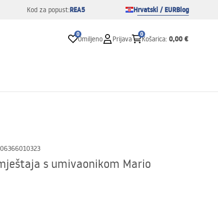
REA5
Hrvatski / EUR
Blog
Kod za popust:
0
0
0,00 €
Omiljeno
Prijava
Košarica
:
06366010323
mještaja s umivaonikom Mario