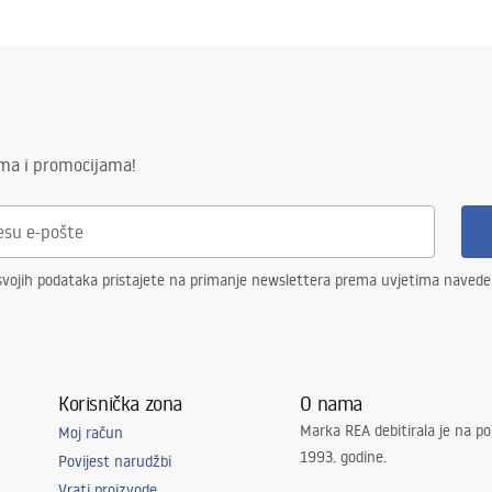
ima i promocijama!
svojih podataka pristajete na primanje newslettera prema uvjetima naved
Korisnička zona
O nama
Marka REA debitirala je na po
Moj račun
1993. godine.
Povijest narudžbi
Vrati proizvode