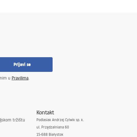
Prijavi se
enim u
Pravilima
.
Kontakt
ljskom tržištu
Podlasiak Andrzej Cylwik sp. k.
ul. Przędzalniana 60
15-688 Białystok