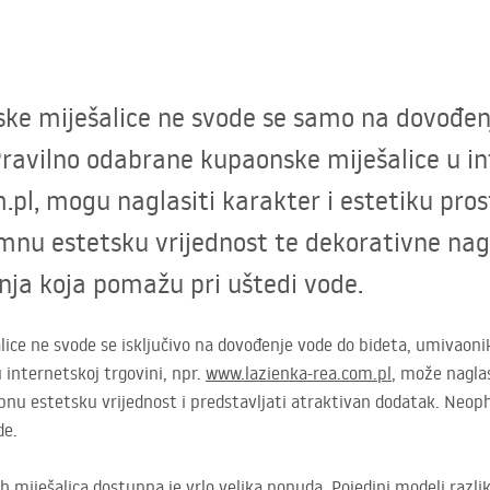
ske miješalice ne svode se samo na dovođen
ravilno odabrane kupaonske miješalice u inte
pl, mogu naglasiti karakter i estetiku pro
imnu estetsku vrijednost te dekorativne na
nja koja pomažu pri uštedi vode.
ce ne svode se isključivo na dovođenje vode do bideta, umivaonik
 internetskoj trgovini, npr.
www.lazienka-rea.com.pl
, može naglas
ebnu estetsku vrijednost i predstavljati atraktivan dodatak. Neo
de.
miješalica dostupna je vrlo velika ponuda. Pojedini modeli razli