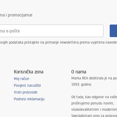
ima i promocijama!
svojih podataka pristajete na primanje newslettera prema uvjetima naved
Korisnička zona
O nama
Marka REA debitirala je na po
Moj račun
1993. godine.
Povijest narudžbi
Vrati proizvode
Od tada, kao odgovor na vaše
Podnesi reklamaciju
proširujemo ponudu novim,
visokokvalitetnim i moderni
Specijalizirani smo za proizv