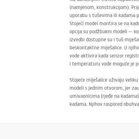
(namjenom, konstrukcijom). Prije 
uporabu s tuševima ili kadama p
Stojeći model montira se na kadu 
opcija su podžbukni modeli — kod 
izvedbi dostupne su i tuš-miješa
beskontaktne miješalice. U njiho
vode aktivira kada senzor registr
i temperaturu vode moguće je p
Stojeće miješalice uživaju veliku
modeli s jednim otvorom, jer za
umivaonicima (rjeđe na kadama) k
kadama. Njihov raspored obuhvaća