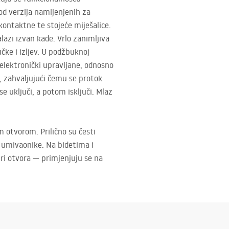
Kod verzija namijenjenih za
ontaktne te stojeće miješalice.
alazi izvan kade. Vrlo zanimljiva
učke i izljev. U podžbuknoj
 elektronički upravljane, odnosno
t, zahvaljujući čemu se protok
se uključi, a potom isključi. Mlaz
im otvorom. Prilično su česti
i umivaonike. Na bidetima i
iri otvora — primjenjuju se na