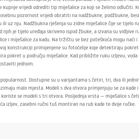
kupnje vrijedi odrediti tip miješalice za koji se želimo odlučiti. 
osebnu pozornost vrijedi obratiti na nadžbukne, podžbukne, besk
ili uz nju. Nadžbukna rješenja su zidne miješalice čije se tijelo n
njih je tijelo uređaja skriveno ispod žbuke, a izvana su vidljive r
lice i miješalice za kadu. Na tržištu se bez poteškoća mogu naći i
voj konstrukciji primijenjene su fotoćelije koje detektiraju pokre
ira pokret u području miješalice. Kad približite ruku izljevu, voda 
ostaviti jednom.
 popularnost. Dostupne su u varijantama s četiri, tri, dva ili jedn
uzimaju malo mjesta. Modeli s dva otvora primjenjuju se za kade 
oriste se modeli s tri otvora. Posljednja vrsta — miješalice s čet
 izljev, zasebni ručni tuš montiran na rub kade te dvije ručke.