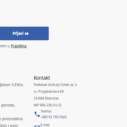
Prijavi se
enim u
Pravilima
.
Kontakt
ljskom tržištu
Podlasiak Andrzej Cylwik sp. k.
ul. Przędzalniana 60
15-688 Białystok
 potrebe,
NIP 966-216-01-21
Telefon
+385 91 765 9323
m proizvodima.
E-mail
odnju i uvoz