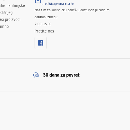
ured@kupaona-rea.hr
ske i kuhinjske
Naš tim za korisničku podršku dostupan je radnim
dišnjeg
danima između:
ši proizvodi
7:00–15:30
znimno
Pratite nas
30 dana za povrat