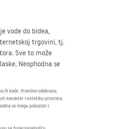
je vode do bidea,
rnetskoj trgovini, tj.
stora. Sve to može
glaske. Neophodna se
a ili kade. Pravilno odabrana
iti karakter i estetiku prostora.
phodna se mogu pokazati i
kuju se funkcionalnošću