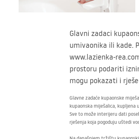
WC školjke
Umivaonici
Glavni zadaci kupaon
Kade i paravani
umivaonika ili kade. P
www.lazienka-rea.com.
Miješalice, pipe, slavine
prostoru podariti izn
Tuševi
mogu pokazati i rješe
Kuhinja
Glavne zadaće kupaonske miješali
kupaonska miješalica, kupljena u
Pribor i kupaonski namještaj
Sve to može interijeru dati pos
rješenja koja pogoduju uštedi vo
Na današnjem tržištu kupaonskih 