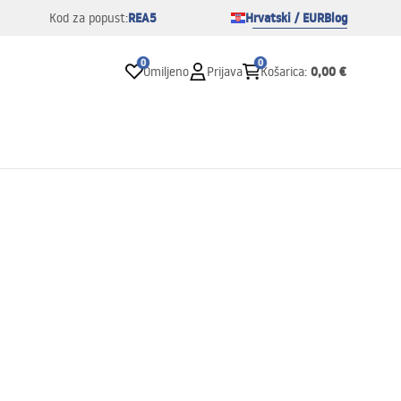
REA5
Hrvatski / EUR
Blog
Kod za popust:
0
0
0,00 €
Omiljeno
Prijava
Košarica
: