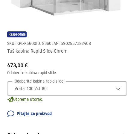
Rasprodaja
SKU
:
KPL-K5600
ID
:
8360
EAN
:
5902557382408
Tuš kabina Rapid Slide Chrom
473,00 €
Odaberite kabina rapid slide
Odaberite kabina rapid slide
Otprema utorak.
Pitajte za proizvod