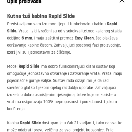
Opis proizvoda
Kutna tuš kabina
Rapid Slide
Rapid
Predstavljamo vam iznimno lijepu i funkcionalnu kabinu
Slide.
Vrata i zid izrađeni su od visokokvalitetnog kaljenog stakla
6 mm
Easy Clean
debljine
. Imaju zaštitni premaz
, što olakšava
održavanje kabine čistom. Zahvaljujući posebnoj fazi proizvodnje,
izdržljivi su i jednostavni za čišćenje.
Rapid Slide
Model
ima dobro funkcionirajući klizni sustav koji
omogućuje jednostavno otvaranje i zatvaranje vrata. Vrata imaju
pojedinačne gornje valjke. Sustav rada dizajniran je da radi
savršeno glatko tijekom cijelog razdoblja uporabe. Zahvaljujući
izuzetno dobro osmišljenim rješenjima, brtve koje se koriste u
vratima osiguravaju 100% nepropusnost i pouzdanost tijekom
korištenja.
Rapid Slide
Kabina
dostupan je u čak 21 varijanti, tako da svatko
može odabrati pravu veličinu za svoj projekt kupaonice. Prije