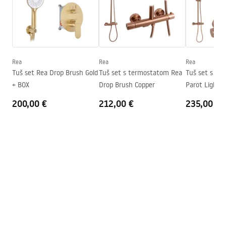
Boja
Chrome
Tip kabine
Ugao
Boja stakla
Transparent 6mm
Način otvaranja
klizni
Rea
Rea
Rea
Montaža
Na tuš kadi ili podu
Tuš set Rea Drop Brush Gold
Tuš set s termostatom Rea
Tuš set s te
+ BOX
Drop Brush Copper
Parot Light 
Visina (mm)
1950
mm
200,00 €
212,00 €
235,00 €
Smjer kabine
Univerzalan
Jamstvo
24 mjeseca
Premaz Easy Clean
Da