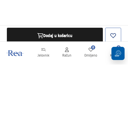
Dodaj u košaricu
0
0
Jelovnik
Račun
Omiljeno
Košarica
Newsletter
Budite u tijeku s novostima i promocijama!
Prijavi se