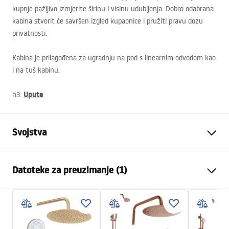
kupnje pažljivo izmjerite širinu i visinu udubljenja. Dobro odabrana
kabina stvorit će savršen izgled kupaonice i pružiti pravu dozu
privatnosti.
Kabina je prilagođena za ugradnju na pod s linearnim odvodom kao
i na tuš kabinu.
Upute
h3.
Svojstva
Dimenzije (vrata x fiksna
100x100, 100x80, 100x90,
Datoteke za preuzimanje (1)
stijenka)
110x80, 110x90, 110x100,
120x80, 120x90, 120x100,
130x80, 130x90, 130x100,
shower manual
140x80, 140x90, 140x100,
shower manual.pdf
150x80, 150x90, 150x100