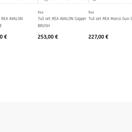
Rea
Rea
j strani stakla.
t REA AVALON
Tuš set REA AVALON Copper
Tuš set REA Marco Gun 
E
BRUSH
0 €
253,00 €
227,00 €