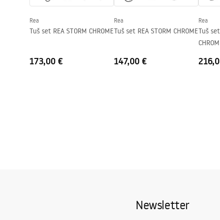
Jamstvo
24 mjeseca
Rea
Rea
Rea
Premaz Easy Clean
Da, na jedno
Tuš set REA STORM CHROME
Tuš set REA STORM CHROME
Tuš se
CHROM
173,00 €
147,00 €
216,0
Newsletter