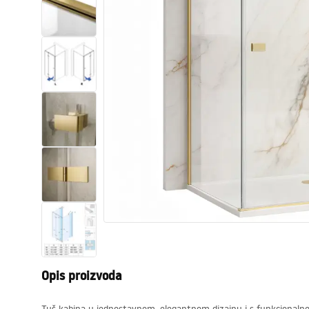
WC školjke
Umivaonici
Kade i paravani
Miješalice, pipe, slavine
Tuševi
Kuhinja
Pribor i kupaonski namještaj
Opis proizvoda