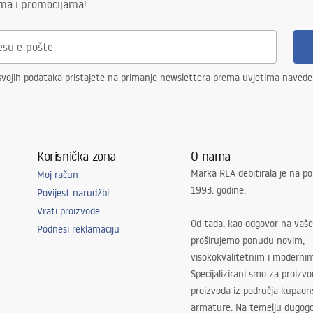
ima i promocijama!
svojih podataka pristajete na primanje newslettera prema uvjetima naved
Korisnička zona
O nama
Marka REA debitirala je na po
Moj račun
1993. godine.
Povijest narudžbi
Vrati proizvode
Od tada, kao odgovor na vaše
Podnesi reklamaciju
proširujemo ponudu novim,
visokokvalitetnim i moderni
Specijalizirani smo za proizv
proizvoda iz područja kupaon
armature. Na temelju dugogo