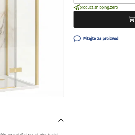
product:shipping.zero
Pitajte za proizvod