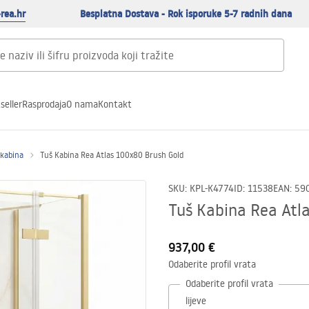
rea.hr
Besplatna Dostava - Rok isporuke 5-7 radnih dana
seller
Rasprodaja
O nama
Kontakt
 kabina
Tuš Kabina Rea Atlas 100x80 Brush Gold
SKU
:
KPL-K4774
ID
:
11538
EAN
:
59
Tuš Kabina Rea Atl
937,00 €
Odaberite profil vrata
Odaberite profil vrata