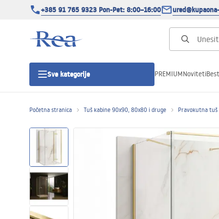
+385 91 765 9323 Pon-Pet: 8:00–16:00
ured@kupaona-
PREMIUM
Noviteti
Best
Sve kategorije
Početna stranica
Tuš kabine 90x90, 80x80 i druge
Pravokutna tuš
Tuš kabine
Tuš vrata
Tuš kade
Tuš Kanalice