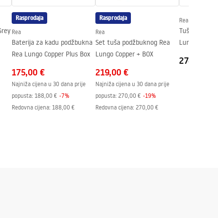
Rasprodaja
Rasprodaja
Rea
Grey
Tuš set s te
Rea
Rea
Baterija za kadu podžbukna
Set tuša podžbuknog Rea
Lungo Coppe
Rea Lungo Copper Plus Box
Lungo Copper + BOX
274,00 €
175,00 €
219,00 €
Najniža cijena u 30 dana prije
Najniža cijena u 30 dana prije
popusta:
188,00 €
-
7
%
popusta:
270,00 €
-
19
%
Redovna cijena
:
188,00 €
Redovna cijena
:
270,00 €