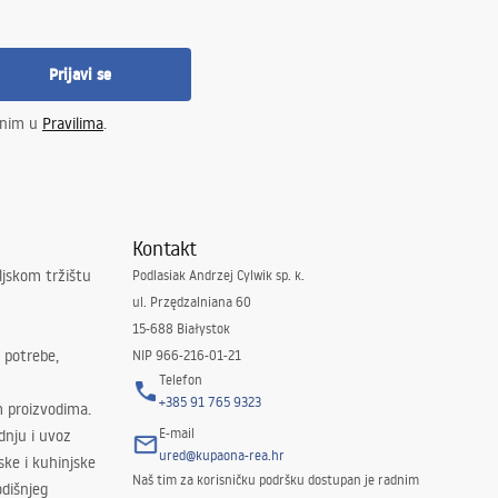
Prijavi se
enim u
Pravilima
.
Kontakt
ljskom tržištu
Podlasiak Andrzej Cylwik sp. k.
ul. Przędzalniana 60
15-688 Białystok
 potrebe,
NIP 966-216-01-21
Telefon
+385 91 765 9323
m proizvodima.
E-mail
odnju i uvoz
ured@kupaona-rea.hr
ske i kuhinjske
Naš tim za korisničku podršku dostupan je radnim
dišnjeg