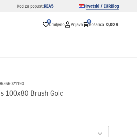
REA5
Hrvatski / EUR
Blog
Kod za popust:
0
0
0,00 €
Omiljeno
Prijava
Košarica
:
06366021190
as 100x80 Brush Gold