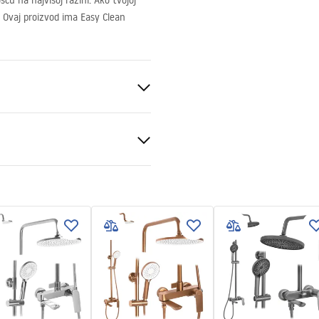
u na najvišoj razini. Ako tvojoj
. Ovaj proizvod ima Easy Clean
d
al
nt 6mm
kcja_monta__u_kabiny_przy
nej_Atlas.pdf
ili podu
sno