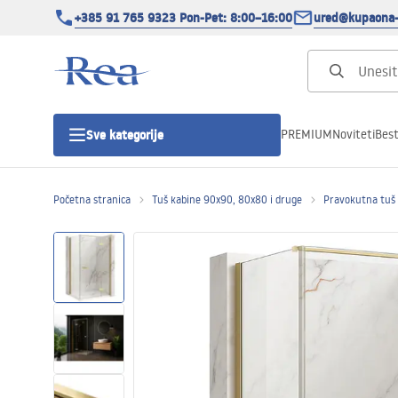
+385 91 765 9323 Pon-Pet: 8:00–16:00
ured@kupaona-
PREMIUM
Noviteti
Best
Sve kategorije
Početna stranica
Tuš kabine 90x90, 80x80 i druge
Pravokutna tuš
Tuš kabine
Tuš vrata
Tuš kade
Tuš Kanalice