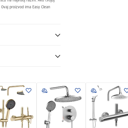
u na najvišoj razini. Ako tvojoj
. Ovaj proizvod ima Easy Clean
d
ukcja montażu
nt 6mm
kcja montażu kabiny
pdf
ili podu
sno