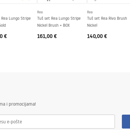
Rea
Rea
j strani stakla.
 Rea Lungo Stripe
Tuš set Rea Lungo Stripe
Tuš set Rea Rivo Brush
Gold
Nickel Brush + BOX
Nickel
0 €
161,00 €
140,00 €
ima i promocijama!