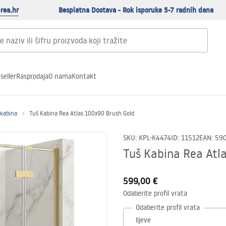
rea.hr
Besplatna Dostava - Rok isporuke 5-7 radnih dana
seller
Rasprodaja
O nama
Kontakt
 kabina
Tuš Kabina Rea Atlas 100x90 Brush Gold
SKU
:
KPL-K4474
ID
:
11512
EAN
:
59
Tuš Kabina Rea Atl
599,00 €
Odaberite profil vrata
Odaberite profil vrata