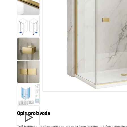
WC školjke
Umivaonici
Kade i paravani
Miješalice, pipe, slavine
Tuševi
Kuhinja
Pribor i kupaonski namještaj
Opis proizvoda