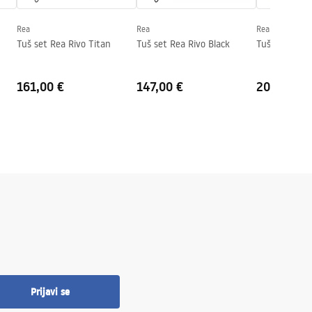
Rea
Rea
Rea
Tuš set Rea Rivo Titan
Tuš set Rea Rivo Black
Tuš set Rea A
161,00 €
147,00 €
204,00 €
Prijavi se