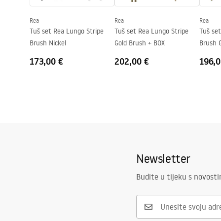
Jamstvo
24 mjeseca
Rea
Rea
Rea
Premaz Easy Clean
Da, na jedno
Tuš set Rea Lungo Stripe
Tuš set Rea Lungo Stripe
Tuš set
Brush Nickel
Gold Brush + BOX
Brush 
173,00 €
202,00 €
196,0
Newsletter
Budite u tijeku s novost