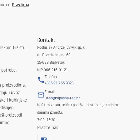
enim u
Pravilima
.
Kontakt
ljskom tržištu
Podlasiak Andrzej Cylwik sp. k.
ul. Przędzalniana 60
15-688 Białystok
 potrebe,
NIP 966-216-01-21
Telefon
+385 91 765 9323
m proizvodima.
E-mail
odnju i uvoz
ured@kupaona-rea.hr
ske i kuhinjske
Naš tim za korisničku podršku dostupan je radnim
dišnjeg
danima između:
ši proizvodi
7:00–15:30
znimno
Pratite nas