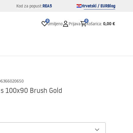
REA5
Hrvatski / EUR
Blog
Kod za popust:
0
0
0,00 €
Omiljeno
Prijava
Košarica
:
06366020650
as 100x90 Brush Gold