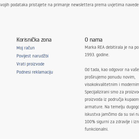
svojih podataka pristajete na primanje newslettera prema uvjetima naved
Korisnička zona
O nama
Marka REA debitirala je na po
Moj račun
1993. godine.
Povijest narudžbi
Vrati proizvode
Od tada, kao odgovor na vaše
Podnesi reklamaciju
proširujemo ponudu novim,
visokokvalitetnim i moderni
Specijalizirani smo za proizv
proizvoda iz područja kupaon
armature. Na temelju dugogo
iskustva jamčimo da su svi na
100% sigurni za zdravlje i i
funkcionalni.