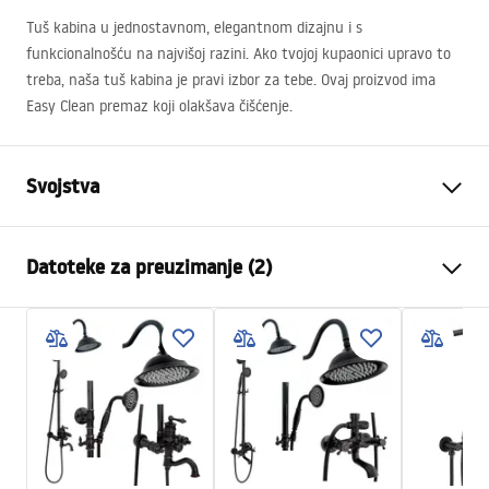
Tuš kabina u jednostavnom, elegantnom dizajnu i s
funkcionalnošću na najvišoj razini. Ako tvojoj kupaonici upravo to
treba, naša tuš kabina je pravi izbor za tebe. Ovaj proizvod ima
Easy Clean premaz koji olakšava čišćenje.
Svojstva
Dimenzije (vrata x fiksna
120x100
Datoteke za preuzimanje (2)
stijenka)
Boja
Brushed Gold
Warunki bezpieczeństwa
Tip kabine
Do zida
WARUNKI BEZPIECZENSTWA KABINY DRZWI
Boja stakla
Transparent 6mm
PARAWANY.pdf
Način otvaranja
zakretni
Seria
Atlas
Manual
Montaža
Na tuš kadi ili podu