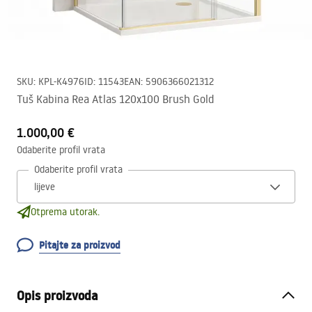
SKU
:
KPL-K4976
ID
:
11543
EAN
:
5906366021312
Tuš Kabina Rea Atlas 120x100 Brush Gold
1.000,00 €
Odaberite profil vrata
Odaberite profil vrata
Otprema utorak.
Pitajte za proizvod
Opis proizvoda