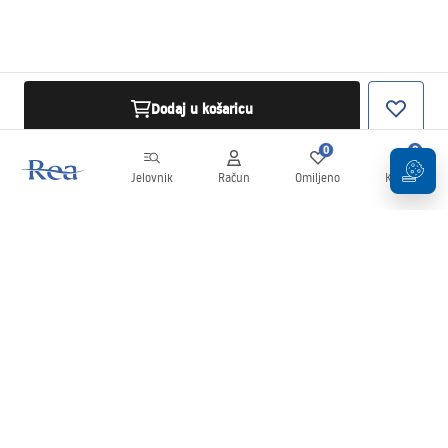
Dodaj u košaricu
0
0
Jelovnik
Račun
Omiljeno
Košarica
Newsletter
Budite u tijeku s novostima i promocijama!
Prijavi se