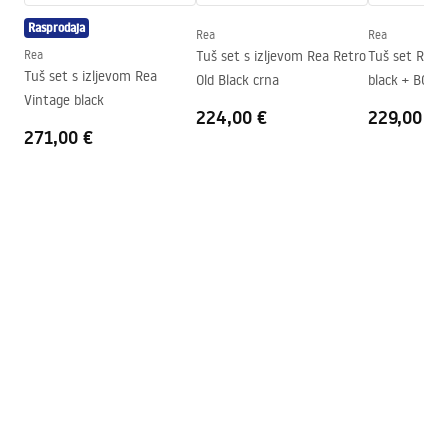
Instrukcja_monta__u_kabiny_przy__ciennej_Atlas.pdf
Visina (mm)
2000
mm
Rasprodaja
Rea
Rea
Smjer kabine
Lijevo ili desno
Rea
Tuš set s izljevom Rea Retro
Tuš set Rea 
Tuš set s izljevom Rea
Old Black crna
black + BOX
Jamstvo
24 mjeseca
Vintage black
224,00 €
229,00 €
Premaz Easy Clean
Da, na jednoj strani stakla.
271,00 €