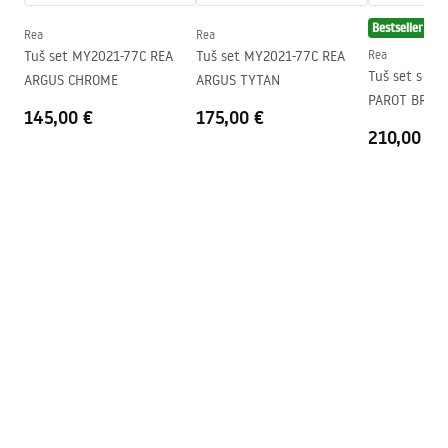
Instrukcja_monta__u_kabiny_przy__ciennej_Atlas.pdf
Visina (mm)
2000
mm
Bestseller
Rea
Rea
Smjer kabine
Lijevo ili desno
Tuš set MY2021-77C REA
Tuš set MY2021-77C REA
Rea
Tuš set s te
ARGUS CHROME
ARGUS TYTAN
Jamstvo
24 mjeseca
PAROT BRUS
145,00 €
175,00 €
Premaz Easy Clean
Da, na jednoj strani stakla.
210,00 €