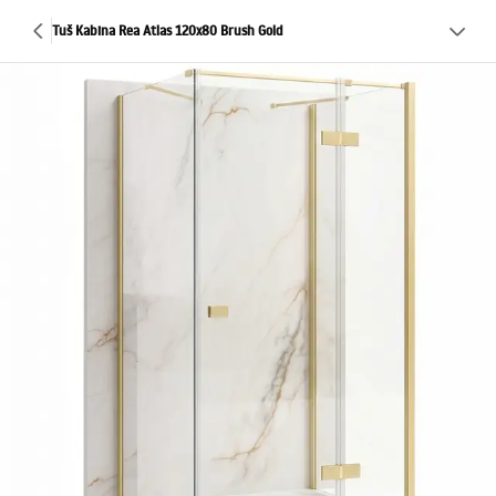
Tuš Kabina Rea Atlas 120x80 Brush Gold