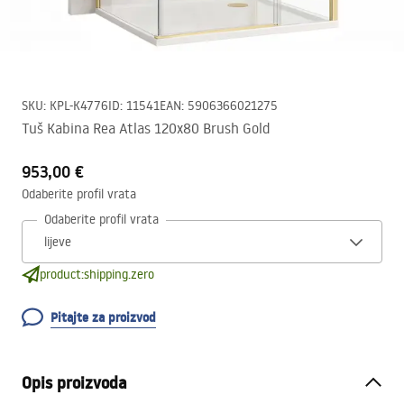
SKU
:
KPL-K4776
ID
:
11541
EAN
:
5906366021275
Tuš Kabina Rea Atlas 120x80 Brush Gold
953,00 €
Odaberite profil vrata
Odaberite profil vrata
product:shipping.zero
Pitajte za proizvod
Opis proizvoda