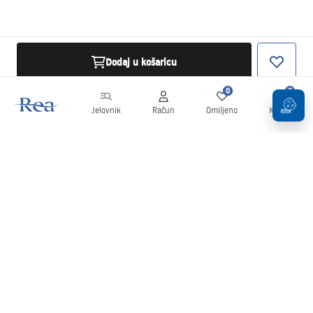
Dodaj u košaricu
0
0
Jelovnik
Račun
Omiljeno
Košarica
Newsletter
Budite u tijeku s novostima i promocijama!
Prijavi se