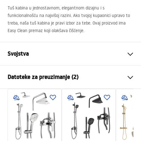
Tuš kabina u jednostavnom, elegantnom dizajnu i s
funkcionalnošću na najvišoj razini. Ako tvojoj kupaonici upravo to
treba, naša tuš kabina je pravi izbor za tebe. Ovaj proizvod ima
Easy Clean premaz koji olakšava čišćenje.
Svojstva
Dimenzije (vrata x fiksna
120x80
Datoteke za preuzimanje (2)
stijenka)
Boja
Brushed Gold
Warunki bezpieczeństwa
Tip kabine
Do zida
WARUNKI BEZPIECZENSTWA KABINY DRZWI
Boja stakla
Transparent 6mm
PARAWANY.pdf
Način otvaranja
zakretni
Seria
Atlas
Manual
Montaža
Na tuš kadi ili podu