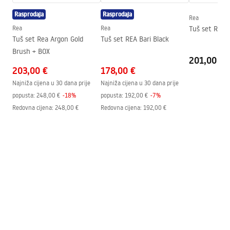
Instrukcja montażu kabiny Atlas.pdf
Visina (mm)
2000
mm
Rasprodaja
Rasprodaja
Rea
Smjer kabine
Lijevo ili desno
Rea
Rea
Tuš set REA 
Tuš set Rea Argon Gold
Tuš set REA Bari Black
Jamstvo
24 mjeseca
Brush + BOX
201,00 €
Premaz Easy Clean
Da, na jednoj strani stakla.
203,00 €
178,00 €
Najniža cijena u 30 dana prije
Najniža cijena u 30 dana prije
popusta:
248,00 €
-
18
%
popusta:
192,00 €
-
7
%
Redovna cijena
:
248,00 €
Redovna cijena
:
192,00 €