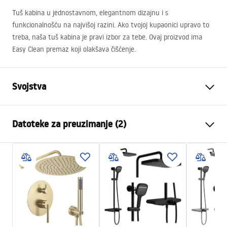
Tuš kabina u jednostavnom, elegantnom dizajnu i s
funkcionalnošću na najvišoj razini. Ako tvojoj kupaonici upravo to
treba, naša tuš kabina je pravi izbor za tebe. Ovaj proizvod ima
Easy Clean premaz koji olakšava čišćenje.
Svojstva
Dimenzije (vrata x fiksna
80x100
Datoteke za preuzimanje (2)
stijenka)
Boja
Brushed Gold
Warunki bezpieczeństwa
Tip kabine
Ugao
WARUNKI BEZPIECZENSTWA KABINY DRZWI
Boja stakla
Transparent 6mm
PARAWANY.pdf
Način otvaranja
zakretni
Seria
Atlas
Instrukcja montażu
Montaža
Na tuš kadi ili podu