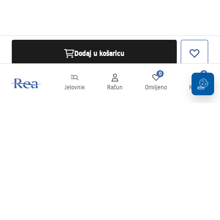
Dodaj u košaricu
0
0
Jelovnik
Račun
Omiljeno
Košarica
Newsletter
Budite u tijeku s novostima i promocijama!
Prijavi se