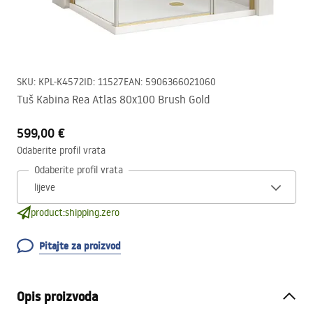
SKU
:
KPL-K4572
ID
:
11527
EAN
:
5906366021060
Tuš Kabina Rea Atlas 80x100 Brush Gold
599,00 €
Odaberite profil vrata
Odaberite profil vrata
product:shipping.zero
Pitajte za proizvod
Opis proizvoda