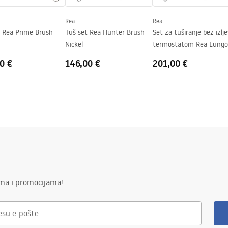
Rea
Rea
j strani stakla.
t Rea Prime Brush
Tuš set Rea Hunter Brush
Set za tuširanje bez izlj
Nickel
termostatom Rea Lungo
Chrome
0 €
146,00 €
201,00 €
ima i promocijama!