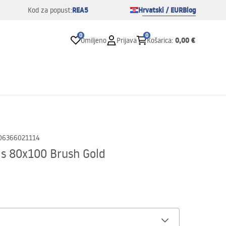
REA5
Hrvatski / EUR
Blog
Kod za popust:
0
0
0,00 €
Omiljeno
Prijava
Košarica
:
06366021114
as 80x100 Brush Gold