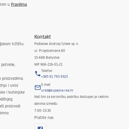
enim u
Pravilima
.
Kontakt
ljskom tržištu
Podlasiak Andrzej Cylwik sp. k.
ul. Przędzalniana 60
15-688 Białystok
 potrebe,
NIP 966-216-01-21
Telefon
+385 91 765 9323
m proizvodima.
E-mail
odnju i uvoz
ured@kupaona-rea.hr
ske i kuhinjske
Naš tim za korisničku podršku dostupan je radnim
dišnjeg
danima između:
ši proizvodi
7:00–15:30
znimno
Pratite nas