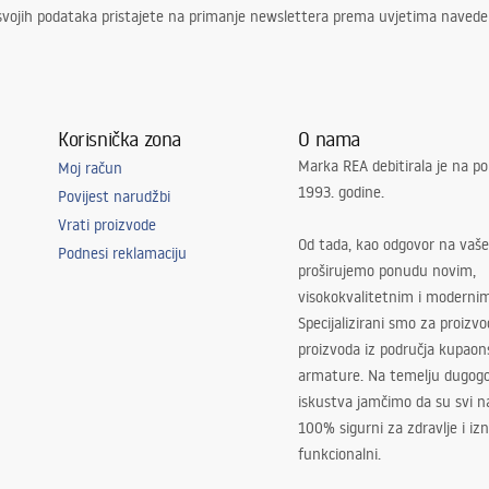
svojih podataka pristajete na primanje newslettera prema uvjetima naved
Korisnička zona
O nama
Marka REA debitirala je na po
Moj račun
1993. godine.
Povijest narudžbi
Vrati proizvode
Od tada, kao odgovor na vaše
Podnesi reklamaciju
proširujemo ponudu novim,
visokokvalitetnim i moderni
Specijalizirani smo za proizv
proizvoda iz područja kupaon
armature. Na temelju dugogo
iskustva jamčimo da su svi na
100% sigurni za zdravlje i i
funkcionalni.