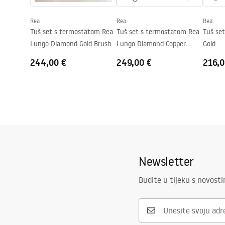
Jamstvo
24 mjeseca
Rea
Rea
Rea
Premaz Easy Clean
Da, na jedno
Tuš set s termostatom Rea
Tuš set s termostatom Rea
Tuš se
Lungo Diamond Gold Brush
Lungo Diamond Copper
Gold
Brush
244,00 €
249,00 €
216,0
Newsletter
Budite u tijeku s novost