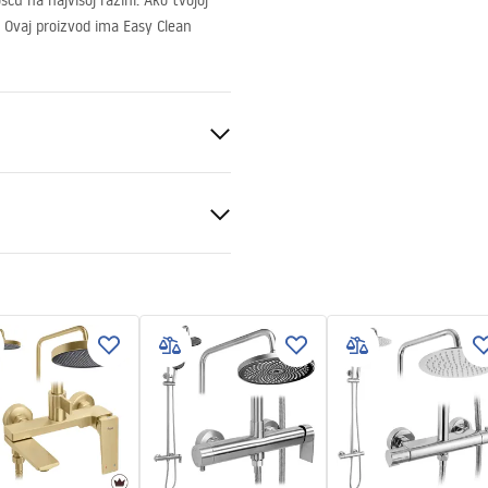
u na najvišoj razini. Ako tvojoj
. Ovaj proizvod ima Easy Clean
d
al
nt 6mm
kcja_monta__u_kabiny_przy
nej_Atlas.pdf
ili podu
sno