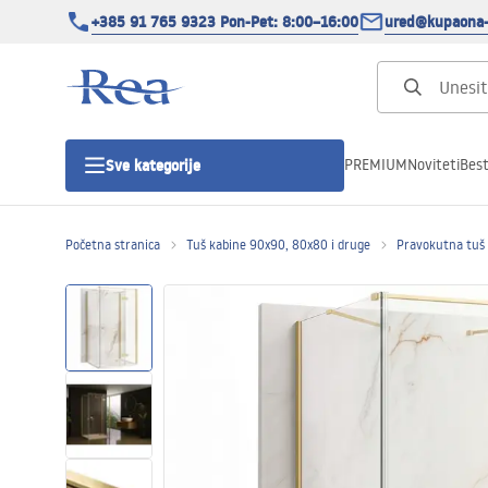
+385 91 765 9323 Pon-Pet: 8:00–16:00
ured@kupaona-
PREMIUM
Noviteti
Best
Sve kategorije
Početna stranica
Tuš kabine 90x90, 80x80 i druge
Pravokutna tuš
Tuš kabine
Tuš vrata
Tuš kade
Tuš Kanalice