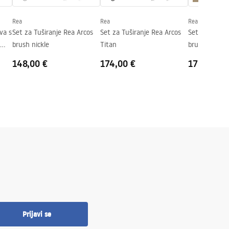
Rea
Rea
Rea
eva s
Set za Tuširanje Rea Arcos
Set za Tuširanje Rea Arcos
Set za Tušira
brush nickle
Titan
brush gold
148,00 €
174,00 €
178,00 €
Prijavi se