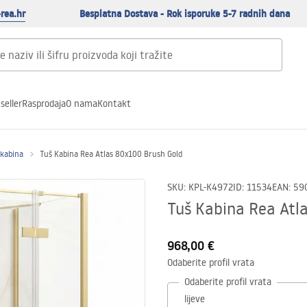
rea.hr
Besplatna Dostava - Rok isporuke 5-7 radnih dana
seller
Rasprodaja
O nama
Kontakt
 kabina
Tuš Kabina Rea Atlas 80x100 Brush Gold
SKU
:
KPL-K4972
ID
:
11534
EAN
:
59
Tuš Kabina Rea Atl
968,00 €
Odaberite profil vrata
Odaberite profil vrata