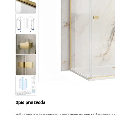
WC školjke
Umivaonici
Kade i paravani
Miješalice, pipe, slavine
Tuševi
Kuhinja
Pribor i kupaonski namještaj
Opis proizvoda