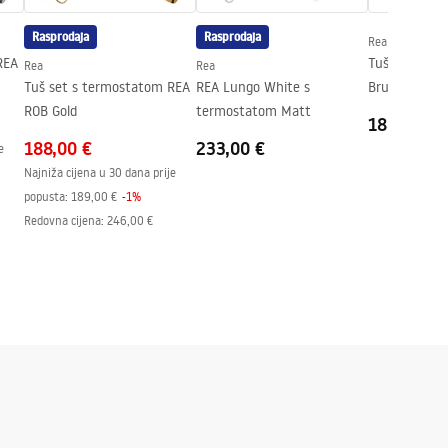
Rasprodaja
Rasprodaja
Rea
REA
Tuš set REA HELI
Rea
Rea
Tuš set s termostatom REA
REA Lungo White s
Brush INOX
ROB Gold
termostatom Matt
188,00 €
188,00 €
233,00 €
e
Najniža cijena u 30 dana prije
popusta:
189,00 €
-
1
%
Redovna cijena
:
246,00 €