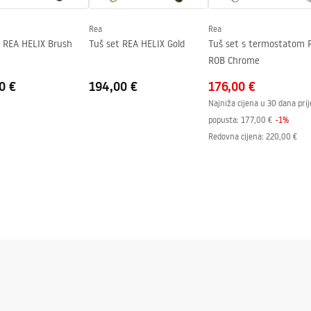
Rea
Rea
j strani stakla.
t REA HELIX Brush
Tuš set REA HELIX Gold
Tuš set s termostatom 
ROB Chrome
0 €
194,00 €
176,00 €
Najniža cijena u 30 dana prij
popusta:
177,00 €
-
1
%
Redovna cijena
:
220,00 €