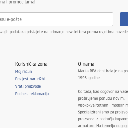
ima i promocijama!
svojih podataka pristajete na primanje newslettera prema uvjetima naved
Korisnička zona
O nama
Marka REA debitirala je na po
Moj račun
1993. godine.
Povijest narudžbi
Vrati proizvode
Od tada, kao odgovor na vaše
Podnesi reklamaciju
proširujemo ponudu novim,
visokokvalitetnim i moderni
Specijalizirani smo za proizv
proizvoda iz područja kupaon
armature. Na temelju dugogo