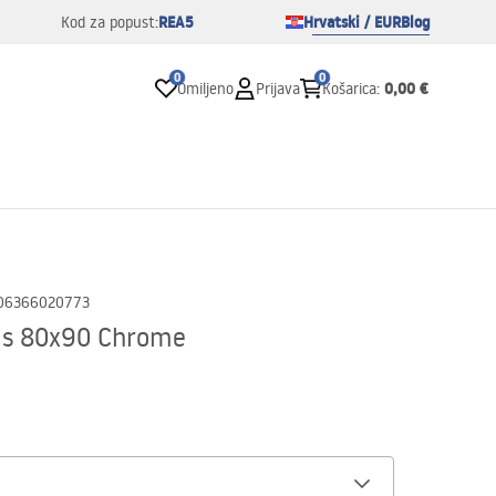
REA5
Hrvatski / EUR
Blog
Kod za popust:
0
0
0,00 €
Omiljeno
Prijava
Košarica
:
06366020773
as 80x90 Chrome