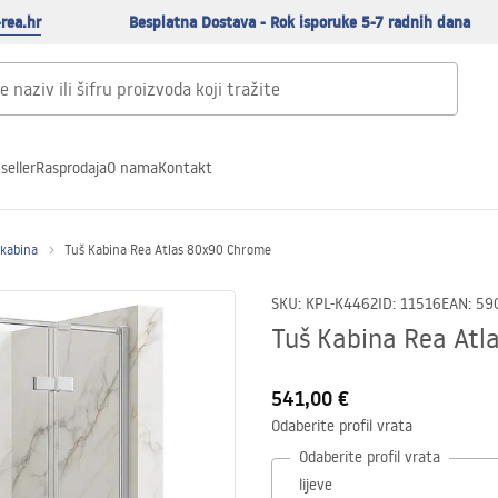
rea.hr
Besplatna Dostava - Rok isporuke 5-7 radnih dana
seller
Rasprodaja
O nama
Kontakt
 kabina
Tuš Kabina Rea Atlas 80x90 Chrome
SKU
:
KPL-K4462
ID
:
11516
EAN
:
59
Tuš Kabina Rea Atl
541,00 €
Odaberite profil vrata
Odaberite profil vrata