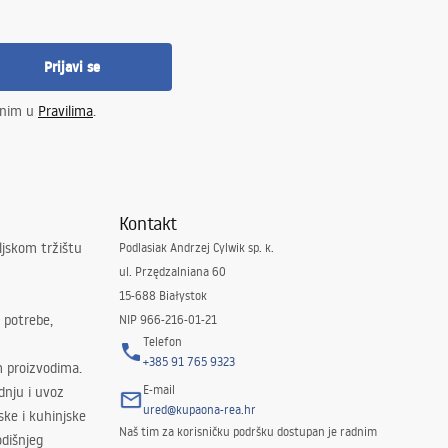
Prijavi se
enim u
Pravilima
.
Kontakt
ljskom tržištu
Podlasiak Andrzej Cylwik sp. k.
ul. Przędzalniana 60
15-688 Białystok
 potrebe,
NIP 966-216-01-21
Telefon
+385 91 765 9323
m proizvodima.
E-mail
odnju i uvoz
ured@kupaona-rea.hr
ske i kuhinjske
Naš tim za korisničku podršku dostupan je radnim
dišnjeg