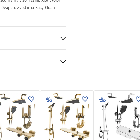
u na najvišoj razini. Ako tvojoj
. Ovaj proizvod ima Easy Clean
ukcja montażu
nt 6mm
kcja montażu kabiny
pdf
ili podu
sno