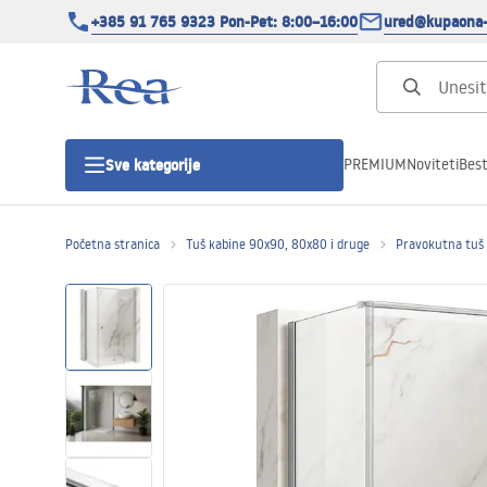
+385 91 765 9323 Pon-Pet: 8:00–16:00
ured@kupaona-
PREMIUM
Noviteti
Best
Sve kategorije
Početna stranica
Tuš kabine 90x90, 80x80 i druge
Pravokutna tuš
Tuš kabine
Tuš vrata
Tuš kade
Tuš Kanalice