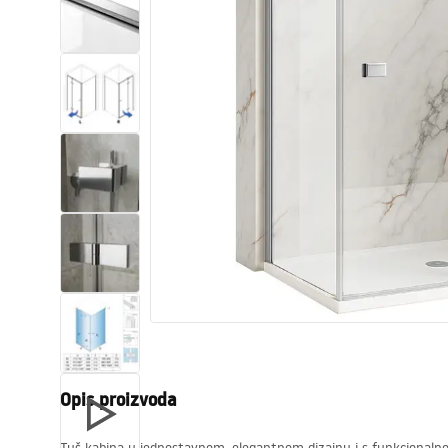
WC školjke
Umivaonici
Kade i paravani
Miješalice, pipe, slavine
Tuševi
Kuhinja
Pribor i kupaonski namještaj
Opis proizvoda