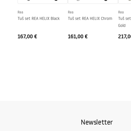
Jamstvo
24 mjeseca
Rea
Rea
Rea
Premaz Easy Clean
Da, na jedno
Tuš set REA HELIX Black
Tuš set REA HELIX Chrom
Tuš se
Gold
167,00 €
161,00 €
217,0
Newsletter