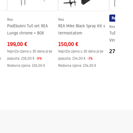
Rasprodaja
Rea
Rea
Podžbukni Tuš set REA
REA Mike Black Spray Kit s
Rea
Lungo chrome + BOX
termostatom
Tuš set s izl
Vintage black
199,00 €
150,00 €
271,00 €
Najniža cijena u 30 dana prije
Najniža cijena u 30 dana prije
e
popusta:
216,00 €
-
8
%
popusta:
154,00 €
-
3
%
Redovna cijena
:
216,00 €
Redovna cijena
:
154,00 €