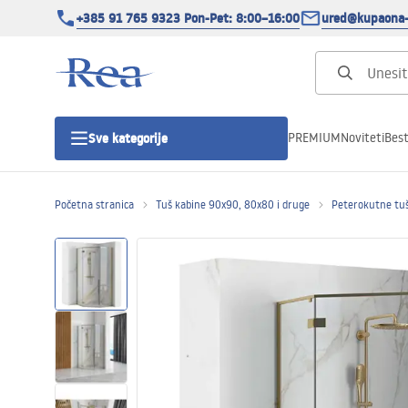
+385 91 765 9323 Pon-Pet: 8:00–16:00
ured@kupaona-
PREMIUM
Noviteti
Best
Sve kategorije
Početna stranica
Tuš kabine 90x90, 80x80 i druge
Peterokutne tuš
Tuš kabine
Tuš vrata
Tuš kade
Tuš Kanalice