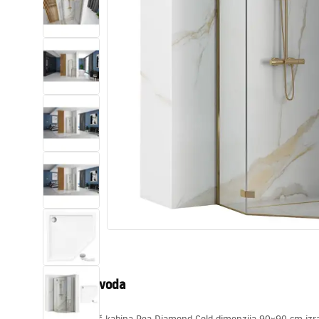
WC školjke
Umivaonici
Kade i paravani
Miješalice, pipe, slavine
Tuševi
Kuhinja
Pribor i kupaonski namještaj
Opis proizvoda