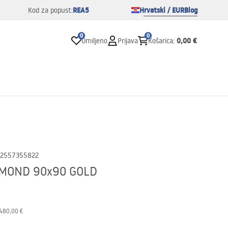
REA5
Hrvatski / EUR
Blog
Kod za popust:
0
0
0,00 €
Omiljeno
Prijava
Košarica
:
2557355822
AMOND 90x90 GOLD
480,00 €