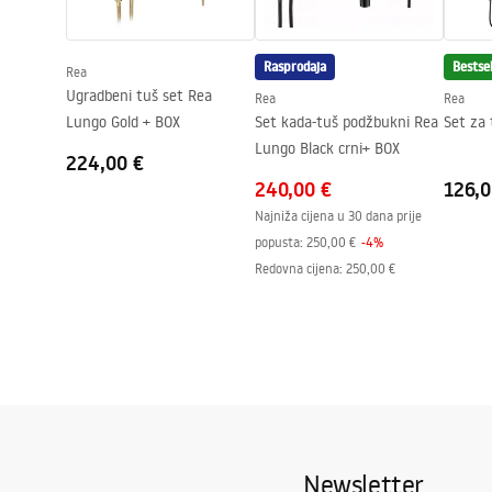
Jamstvo
24 mjeseca
Premaz Easy Clean
Staklo na vra
Rasprodaja
Bestsel
staklo - s je
Rea
Ugradbeni tuš set Rea
Rea
Rea
Lungo Gold + BOX
Set kada-tuš podžbukni Rea
Set za 
Lungo Black crni+ BOX
224,00 €
240,00 €
126,0
Najniža cijena u 30 dana prije
popusta:
250,00 €
-
4
%
Redovna cijena
:
250,00 €
Newsletter