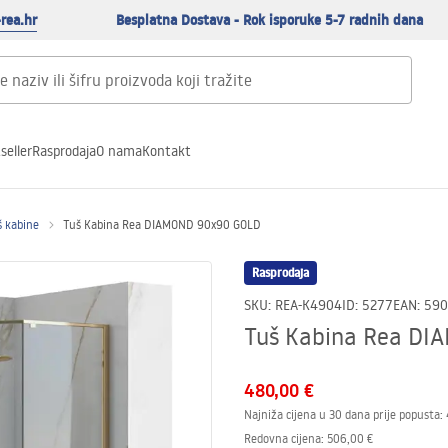
rea.hr
Besplatna Dostava - Rok isporuke 5-7 radnih dana
seller
Rasprodaja
O nama
Kontakt
 kabine
Tuš Kabina Rea DIAMOND 90x90 GOLD
Rasprodaja
SKU
:
REA-K4904
ID
:
5277
EAN
:
590
Tuš Kabina Rea DI
480,00 €
Najniža cijena u 30 dana prije popusta:
Redovna cijena
:
506,00 €