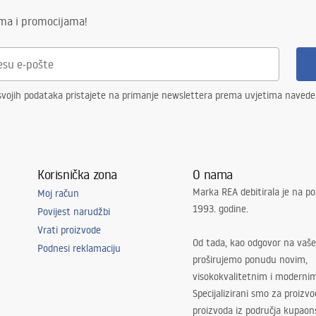
ima i promocijama!
svojih podataka pristajete na primanje newslettera prema uvjetima naved
Korisnička zona
O nama
Marka REA debitirala je na po
Moj račun
1993. godine.
Povijest narudžbi
Vrati proizvode
Od tada, kao odgovor na vaše
Podnesi reklamaciju
proširujemo ponudu novim,
visokokvalitetnim i moderni
Specijalizirani smo za proizv
proizvoda iz područja kupaon