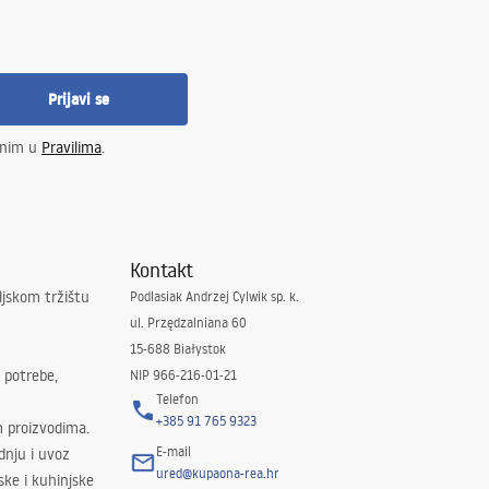
Prijavi se
enim u
Pravilima
.
Kontakt
ljskom tržištu
Podlasiak Andrzej Cylwik sp. k.
ul. Przędzalniana 60
15-688 Białystok
 potrebe,
NIP 966-216-01-21
Telefon
+385 91 765 9323
m proizvodima.
E-mail
odnju i uvoz
ured@kupaona-rea.hr
ske i kuhinjske