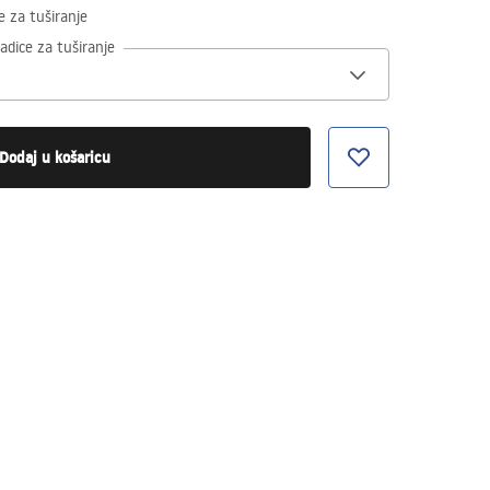
e za tuširanje
adice za tuširanje
Dodaj u košaricu