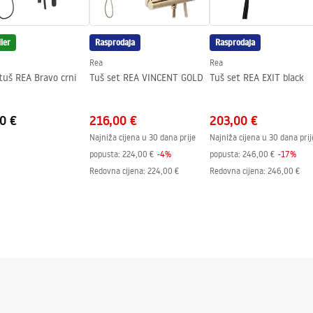
tima - s obje strane, fiksno
ler
Rasprodaja
Rasprodaja
dne strane
Rea
Rea
tuš REA Bravo crni
Tuš set REA VINCENT GOLD
Tuš set REA EXIT black
0 €
216,00 €
203,00 €
Najniža cijena u 30 dana prije
Najniža cijena u 30 dana prij
popusta:
224,00 €
-
4
%
popusta:
246,00 €
-
17
%
Redovna cijena
:
224,00 €
Redovna cijena
:
246,00 €