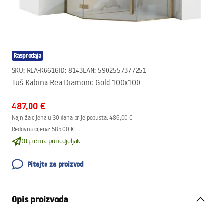
Rasprodaja
SKU
:
REA-K6616
ID
:
8143
EAN
:
5902557377251
Tuš Kabina Rea Diamond Gold 100x100
487,00 €
Najniža cijena u 30 dana prije popusta:
486,00 €
Redovna cijena
:
585,00 €
Otprema ponedjeljak.
Pitajte za proizvod
Opis proizvoda