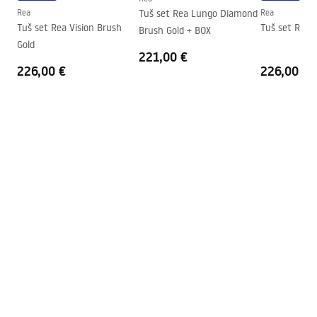
Jamstvo
24 mjeseca
Rea
Tuš set Rea Lungo Diamond
Rea
Tuš set Rea Vision Brush
Tuš set Rea V
Brush Gold + BOX
Premaz Easy Clean
Staklo na vratima - s obje
Gold
strane, fiksno staklo - s jedne
221,00 €
226,00 €
226,00 €
strane