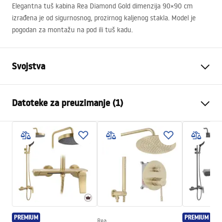
Elegantna tuš kabina Rea Diamond Gold dimenzija 90×90 cm
izrađena je od sigurnosnog, prozirnog kaljenog stakla. Model je
pogodan za montažu na pod ili tuš kadu.
Svojstva
Dimenzije (vrata x fiksna
100x100
Datoteke za preuzimanje (1)
stijenka)
Boja
Gold
shower manual
Tip kabine
Ugao
shower manual.pdf
Boja stakla
Transparent 6mm
Način otvaranja
zakretni
Montaža
Na tuš kadi ili podu
Visina (mm)
1950
mm
Smjer kabine
Univerzalan
PREMIUM
PREMIUM
Rea