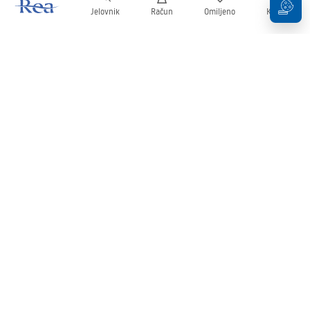
Jelovnik
Račun
Omiljeno
Košarica
Newsletter
Budite u tijeku s novostima i promocijama!
Prijavi se
Unošenjem i potvrđivanjem svojih podataka pristajete na primanje
newslettera prema uvjetima navedenim u
Pravilima
.