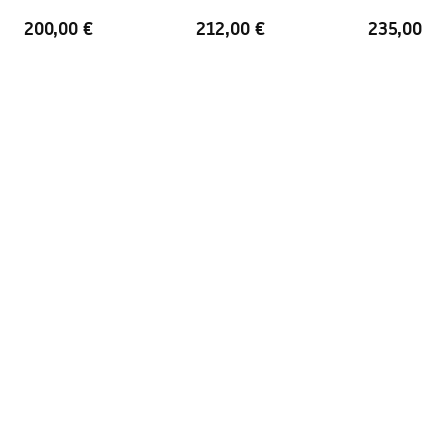
200,00 €
212,00 €
235,00 €
Premaz Easy Clean
Da, na jednoj strani stakla.