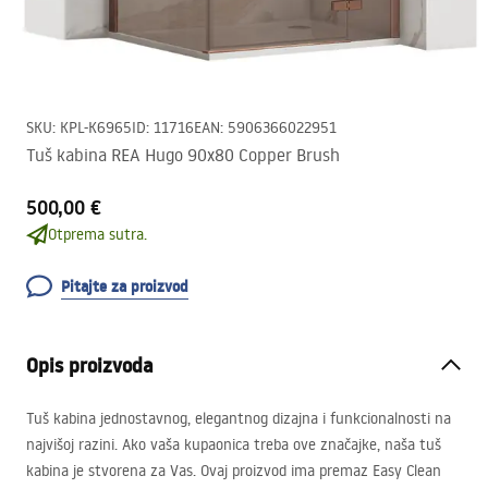
SKU
:
KPL-K6965
ID
:
11716
EAN
:
5906366022951
Tuš kabina REA Hugo 90x80 Copper Brush
500,00 €
Otprema sutra.
Pitajte za proizvod
Opis proizvoda
Tuš kabina jednostavnog, elegantnog dizajna i funkcionalnosti na
najvišoj razini. Ako vaša kupaonica treba ove značajke, naša tuš
kabina je stvorena za Vas. Ovaj proizvod ima premaz Easy Clean