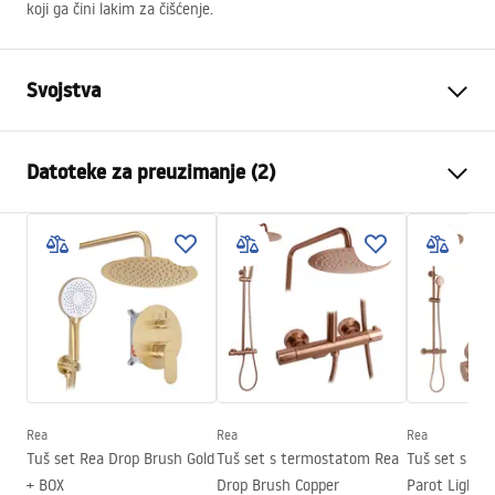
koji ga čini lakim za čišćenje.
Svojstva
Dimenzije (vrata x fiksna
90x80
Datoteke za preuzimanje (2)
stijenka)
Boja
Brushed Copper
shower manual
Tip kabine
Ugao
shower manual.pdf
Boja stakla
zadimljena bronca 6mm
Način otvaranja
zakretni
Instrukcja montażu
Seria
Hugo
Instrukcja_kabiny_Hugo_PL.pdf
Montaža
Na tuš kadi ili podu
Visina (mm)
2005
mm
Rea
Rea
Rea
Smjer kabine
Univerzalan
Tuš set Rea Drop Brush Gold
Tuš set s termostatom Rea
Tuš set s te
+ BOX
Drop Brush Copper
Parot Light 
Jamstvo
24 mjeseca