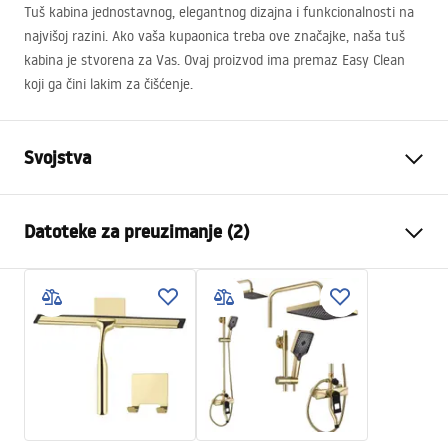
Tuš kabina jednostavnog, elegantnog dizajna i funkcionalnosti na
najvišoj razini. Ako vaša kupaonica treba ove značajke, naša tuš
kabina je stvorena za Vas. Ovaj proizvod ima premaz Easy Clean
koji ga čini lakim za čišćenje.
Svojstva
Dimenzije (vrata x fiksna
90x80
Datoteke za preuzimanje (2)
stijenka)
Boja
Gold
shower manual
Tip kabine
Ugao
shower manual.pdf
Boja stakla
Transparent 6mm
Način otvaranja
zakretni
Instrukcja montażu
Montaža
Na tuš kadi ili podu
Instrukcja_kabiny_Hugo_PL.pdf
Visina (mm)
2005
mm