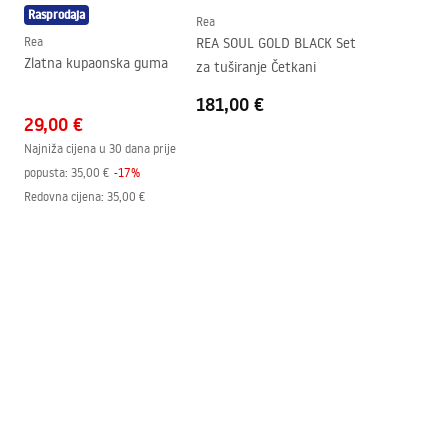
Smjer kabine
Univerzalan
Rasprodaja
Rea
Jamstvo
24 mjeseca
Rea
REA SOUL GOLD BLACK Set
Zlatna kupaonska guma
za tuširanje Četkani
Premaz Easy Clean
Da, na jednoj strani stakla.
181,00 €
29,00 €
Najniža cijena u 30 dana prije
popusta:
35,00 €
-
17
%
Redovna cijena
:
35,00 €