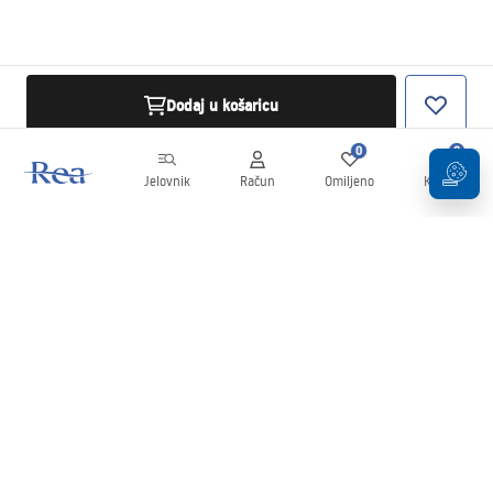
Dodaj u košaricu
0
0
Jelovnik
Račun
Omiljeno
Košarica
Newsletter
Budite u tijeku s novostima i promocijama!
Prijavi se