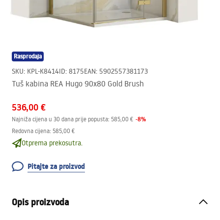
Rasprodaja
SKU
:
KPL-K8414
ID
:
8175
EAN
:
5902557381173
Tuš kabina REA Hugo 90x80 Gold Brush
536,00 €
-
8
%
Najniža cijena u 30 dana prije popusta:
585,00 €
Redovna cijena
:
585,00 €
Otprema prekosutra.
Pitajte za proizvod
Opis proizvoda