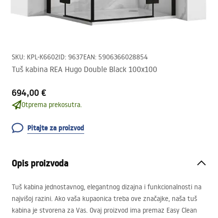
SKU
:
KPL-K6602
ID
:
9637
EAN
:
5906366028854
Tuš kabina REA Hugo Double Black 100x100
694,00 €
Otprema prekosutra.
Pitajte za proizvod
Opis proizvoda
Tuš kabina jednostavnog, elegantnog dizajna i funkcionalnosti na
najvišoj razini. Ako vaša kupaonica treba ove značajke, naša tuš
kabina je stvorena za Vas. Ovaj proizvod ima premaz Easy Clean