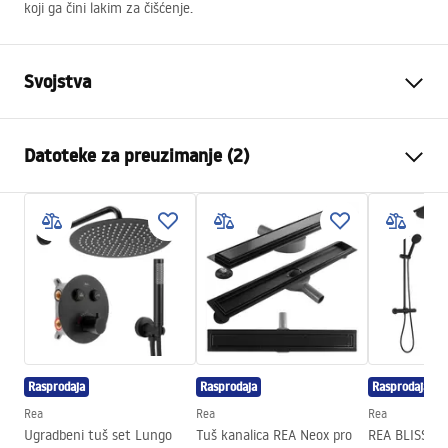
koji ga čini lakim za čišćenje.
Svojstva
Dimenzije (vrata x vrata)
100x100
Datoteke za preuzimanje (2)
Boja
Black
Tip kabine
Ugao
shower manual
Boja stakla
Transparent 6mm
shower manual.pdf
Način otvaranja
obostrano zakretni
Montaža
Na tuš kadi ili podu
Instrukcja montażu
Visina (mm)
2005
mm
Instrukcja_Hugo_double_PL.pdf
Smjer kabine
Univerzalan
Rasprodaja
Rasprodaja
Rasprodaja
Jamstvo
24 mjeseca
Rea
Rea
Rea
Premaz Easy Clean
Da, na jednoj strani stakla.
Ugradbeni tuš set Lungo
Tuš kanalica REA Neox pro
REA BLISS C