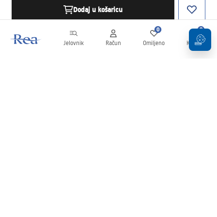
Dodaj u košaricu
0
0
Jelovnik
Račun
Omiljeno
Košarica
Newsletter
Budite u tijeku s novostima i promocijama!
Prijavi se
Unošenjem i potvrđivanjem svojih podataka pristajete na primanje
newslettera prema uvjetima navedenim u
Pravilima
.