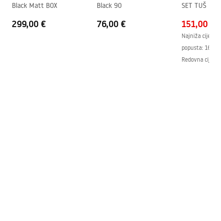
Black Matt BOX
Black 90
SET TUŠ
299,00 €
76,00 €
151,00 €
Najniža cijena 
popusta:
162,0
Redovna cijena