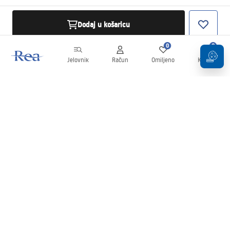
Dodaj u košaricu
0
0
Jelovnik
Račun
Omiljeno
Košarica
Newsletter
Budite u tijeku s novostima i promocijama!
Prijavi se
Unošenjem i potvrđivanjem svojih podataka pristajete na primanje
newslettera prema uvjetima navedenim u
Pravilima
.