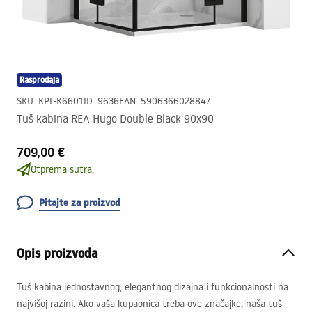
Rasprodaja
SKU
:
KPL-K6601
ID
:
9636
EAN
:
5906366028847
Tuš kabina REA Hugo Double Black 90x90
709,00 €
Otprema sutra.
Pitajte za proizvod
Opis proizvoda
Tuš kabina jednostavnog, elegantnog dizajna i funkcionalnosti na
najvišoj razini. Ako vaša kupaonica treba ove značajke, naša tuš