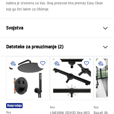
kabina je stvorena za Vas. Ovaj proizvod ima premaz Easy Clean
koji ga čini lakim za čišćenje.
Svojstva
Dimenzije (vrata x vrata)
90x90
Datoteke za preuzimanje (2)
Boja
Black
Tip kabine
Ugao
shower manual
Boja stakla
Transparent 6mm
shower manual.pdf
Način otvaranja
obostrano zakretni
Montaža
Na tuš kadi ili podu
Instrukcja montażu
Visina (mm)
2005
mm
Instrukcja_Hugo_double_PL.pdf
Smjer kabine
Univerzalan
Rasprodaja
Jamstvo
24 mjeseca
Rea
Rea
Rea
LINEARNI ODVOD Rea NEO
Bazalt Black