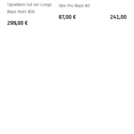
Premaz Easy Clean
Da, na jednoj strani stakla.
Ugradbeni tuš set Lungo
Slim Pro Black 80
Black Matt BOX
87,00 €
241,00 €
299,00 €