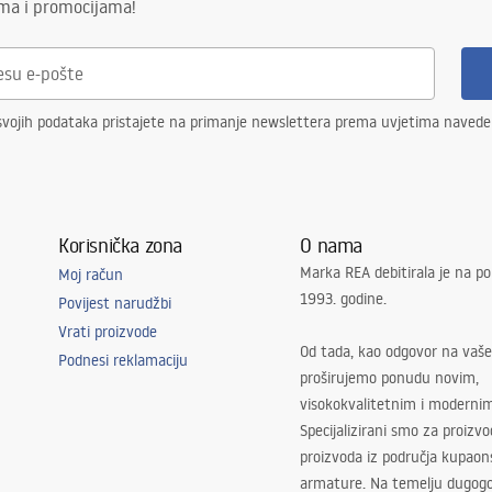
ima i promocijama!
svojih podataka pristajete na primanje newslettera prema uvjetima naved
Korisnička zona
O nama
Marka REA debitirala je na po
Moj račun
1993. godine.
Povijest narudžbi
Vrati proizvode
Od tada, kao odgovor na vaše
Podnesi reklamaciju
proširujemo ponudu novim,
visokokvalitetnim i moderni
Specijalizirani smo za proizv
proizvoda iz područja kupaon
armature. Na temelju dugogo