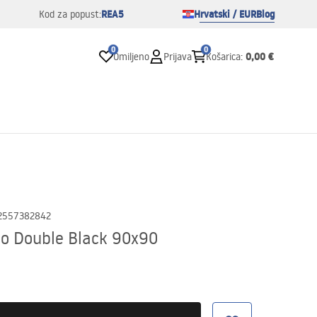
REA5
Hrvatski / EUR
Blog
Kod za popust:
0
0
0,00 €
Omiljeno
Prijava
Košarica
:
2557382842
o Double Black 90x90