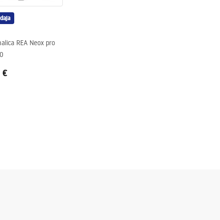
j strani stakla.
daja
alica REA Neox pro
70
 €