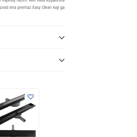
 najvišoj razini. Ako vaša kupaonica
izvod ima premaz Easy Clean koji ga
ukcja montażu
nt 6mm
kcja_Hugo_double_PL.pdf
akretni
ili podu