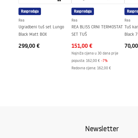
Premaz Easy Clean
Da, na jedno
Rasprodaja
Rasprodaja
Raspro
Rea
Rea
Rea
Ugradbeni tuš set Lungo
REA BLISS CRNI TERMOSTAT
Tuš kan
Black Matt BOX
SET TUŠ
Black 
299,00 €
151,00 €
70,00
Najniža cijena u 30 dana prije
popusta:
162,00 €
-
7
%
Redovna cijena
:
162,00 €
Newsletter