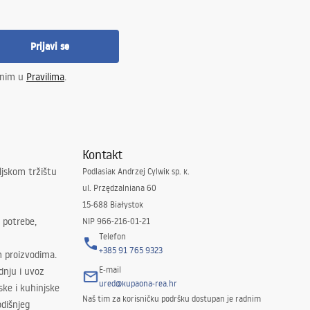
Prijavi se
enim u
Pravilima
.
Kontakt
ljskom tržištu
Podlasiak Andrzej Cylwik sp. k.
ul. Przędzalniana 60
15-688 Białystok
 potrebe,
NIP 966-216-01-21
Telefon
+385 91 765 9323
m proizvodima.
E-mail
odnju i uvoz
ured@kupaona-rea.hr
ske i kuhinjske
Naš tim za korisničku podršku dostupan je radnim
dišnjeg