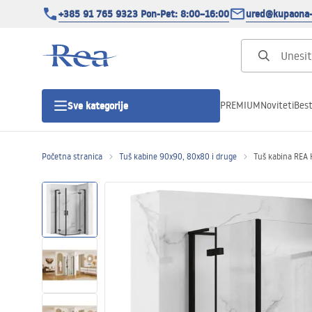
+385 91 765 9323 Pon-Pet: 8:00–16:00
ured@kupaona-
PREMIUM
Noviteti
Best
Sve kategorije
Početna stranica
Tuš kabine 90x90, 80x80 i druge
Tuš kabina REA
Tuš kabine
Tuš vrata
Tuš kade
Tuš Kanalice