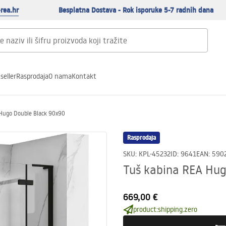
rea.hr
Besplatna Dostava - Rok isporuke 5-7 radnih dana
seller
Rasprodaja
O nama
Kontakt
 Hugo Double Black 90x90
Rasprodaja
SKU
:
KPL-45232
ID
:
9641
EAN
:
590
Tuš kabina REA Hug
669,00 €
product:shipping.zero