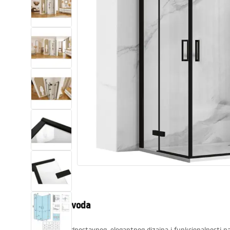
WC školjke
Umivaonici
Kade i paravani
Miješalice, pipe, slavine
Tuševi
Kuhinja
Pribor i kupaonski namještaj
Opis proizvoda