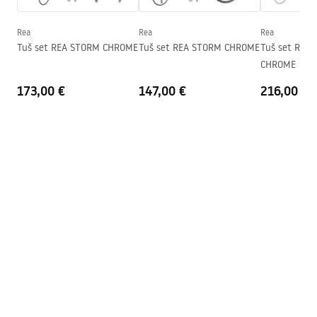
Smjer kabine
Univerzalan
Jamstvo
24 mjeseca
Rea
Rea
Rea
Tuš set REA STORM CHROME
Tuš set REA STORM CHROME
Tuš set REA
Premaz Easy Clean
Da, s obje strane stakla
CHROME
173,00 €
147,00 €
216,00 €