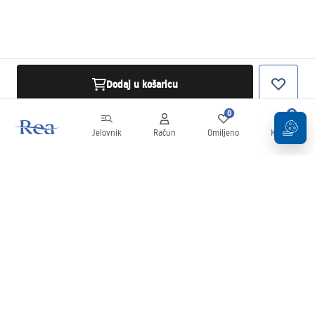
Dodaj u košaricu
0
0
Jelovnik
Račun
Omiljeno
Košarica
Newsletter
Budite u tijeku s novostima i promocijama!
Prijavi se