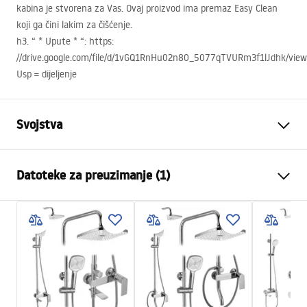
kabina je stvorena za Vas. Ovaj proizvod ima premaz Easy Clean
koji ga čini lakim za čišćenje.
h3. “ * Upute * “: https:
//drive.google.com/file/d/1vGQ1RnHu02n80_5077qTVURm3f1lJdhk/vie
Usp = dijeljenje
Svojstva
Dimenzije (vrata x vrata)
80x90
Datoteke za preuzimanje (1)
Boja
Black
Tip kabine
Ugao
shower manual
Boja stakla
Transparent 6mm
shower manual.pdf
Način otvaranja
obostrano sklopivi
Montaža
Na tuš kadi ili podu
Visina (mm)
1900
mm