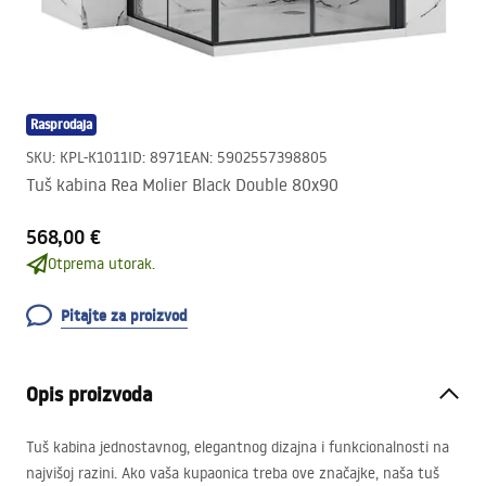
Rasprodaja
SKU
:
KPL-K1011
ID
:
8971
EAN
:
5902557398805
Tuš kabina Rea Molier Black Double 80x90
568,00 €
Otprema utorak.
Pitajte za proizvod
Opis proizvoda
Tuš kabina jednostavnog, elegantnog dizajna i funkcionalnosti na
najvišoj razini. Ako vaša kupaonica treba ove značajke, naša tuš