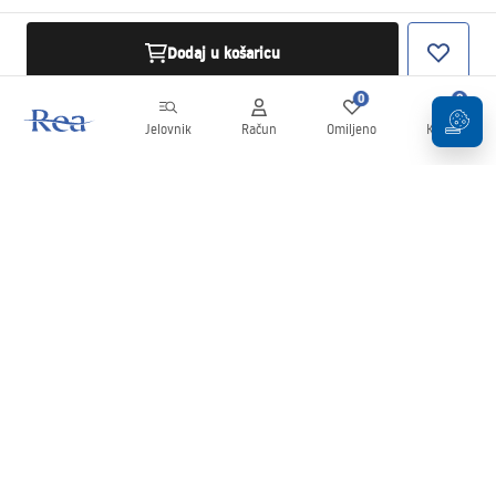
Dodaj u košaricu
0
0
Jelovnik
Račun
Omiljeno
Košarica
Newsletter
Budite u tijeku s novostima i promocijama!
Prijavi se
Unošenjem i potvrđivanjem svojih podataka pristajete na primanje
newslettera prema uvjetima navedenim u
Pravilima
.