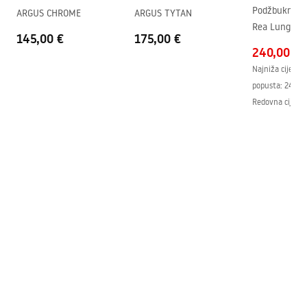
Podžbukna ka
ARGUS CHROME
ARGUS TYTAN
Premaz Easy Clean
Da, na jednoj strani stakla.
Rea Lungo Go
145,00 €
175,00 €
240,00 €
Najniža cijena 
popusta:
246,0
Redovna cijena