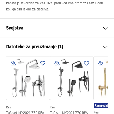
kabina je stvorena za Vas. Ovaj proizvod ima premaz Easy Clean
koji ga čini lakim za čišćenje.
Svojstva
Dimenzije (vrata x fiksna
100x80
Datoteke za preuzimanje (1)
stijenka)
Boja
Chrome
shower manual
Tip kabine
Ugao
shower manual.pdf
Boja stakla
Transparent 6mm
Način otvaranja
sklopivi
Montaža
Na tuš kadi ili podu
Visina (mm)
1900
mm
Smjer kabine
Univerzalan
Rasprodaja
Rea
Rea
Jamstvo
24 mjeseca
Tuš set MY2021-77C REA
Tuš set MY2021-77C REA
Rea