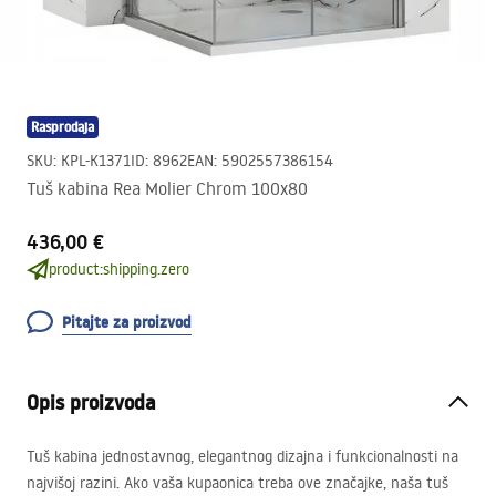
Rasprodaja
SKU
:
KPL-K1371
ID
:
8962
EAN
:
5902557386154
Tuš kabina Rea Molier Chrom 100x80
436,00 €
product:shipping.zero
Pitajte za proizvod
Opis proizvoda
Tuš kabina jednostavnog, elegantnog dizajna i funkcionalnosti na
najvišoj razini. Ako vaša kupaonica treba ove značajke, naša tuš