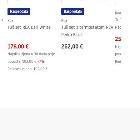
Rasprodaja
Rasprodaja
Rea
um
Tuš set s te
Rea
Rea
Tuš set REA Bari White
Tuš set s termostatom REA
Pedro Titani
Pedro Black
258,00 €
178,00 €
262,00 €
Najniža cijena 
Najniža cijena u 30 dana prije
popusta:
14,00
popusta:
192,00 €
-
7
%
Redovna cijena
Redovna cijena
:
192,00 €