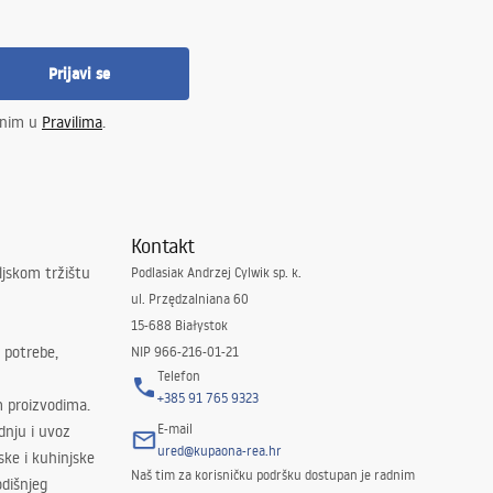
Prijavi se
enim u
Pravilima
.
Kontakt
ljskom tržištu
Podlasiak Andrzej Cylwik sp. k.
ul. Przędzalniana 60
15-688 Białystok
 potrebe,
NIP 966-216-01-21
Telefon
+385 91 765 9323
m proizvodima.
E-mail
odnju i uvoz
ured@kupaona-rea.hr
ske i kuhinjske
Naš tim za korisničku podršku dostupan je radnim
dišnjeg