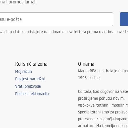
ima i promocijama!
svojih podataka pristajete na primanje newslettera prema uvjetima naved
Korisnička zona
O nama
Marka REA debitirala je na po
Moj račun
1993. godine.
Povijest narudžbi
Vrati proizvode
Od tada, kao odgovor na vaše
Podnesi reklamaciju
proširujemo ponudu novim,
visokokvalitetnim i moderni
Specijalizirani smo za proizv
proizvoda iz područja kupaon
armature. Na temelju dugogo