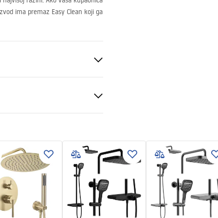
 najvišoj razini. Ako vaša kupaonica
izvod ima premaz Easy Clean koji ga
d
nt 6mm
ili podu