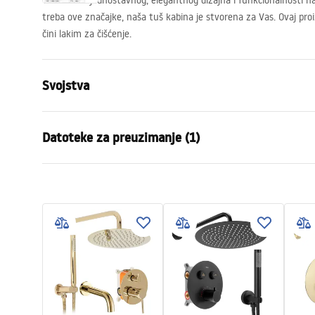
Tuš kabina jednostavnog, elegantnog dizajna i funkcionalnosti na
treba ove značajke, naša tuš kabina je stvorena za Vas. Ovaj pro
čini lakim za čišćenje.
Svojstva
Dimenzije (vrata x fiksna stijenka)
140x90
Datoteke za preuzimanje (1)
Boja
Brushed Gol
Tip kabine
Ugao
Manual
Boja stakla
Transpare
Instrukcja Kabiny Montana.pdf
Način otvaranja
klizni
Montaža
Na tuš kadi 
Visina (mm)
2005
mm
Smjer kabine
Univerzalan
Jamstvo
24 mjeseca