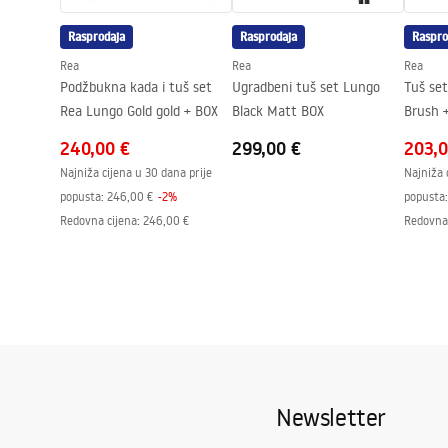
Premaz Easy Clean
Da, na jedno
Rasprodaja
Rasprodaja
Raspro
Rea
Rea
Rea
Podžbukna kada i tuš set
Ugradbeni tuš set Lungo
Tuš set
Rea Lungo Gold gold + BOX
Black Matt BOX
B
240,00 €
299,00 €
203,0
Najniža cijena u 30 dana prije
Najniža 
popusta:
246,00 €
-
2
%
popusta:
Redovna cijena
:
246,00 €
Redovna 
Newsletter