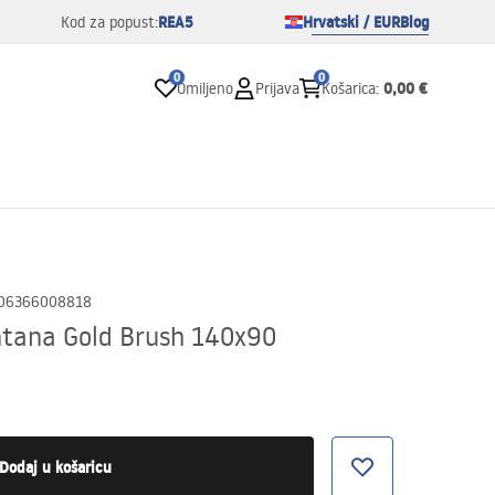
REA5
Hrvatski / EUR
Blog
Kod za popust:
0
0
0,00 €
Omiljeno
Prijava
Košarica
:
06366008818
ntana Gold Brush 140x90
Dodaj u košaricu