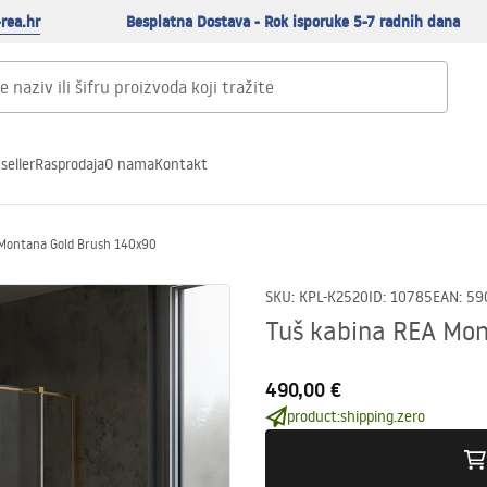
rea.hr
Besplatna Dostava - Rok isporuke 5-7 radnih dana
seller
Rasprodaja
O nama
Kontakt
 Montana Gold Brush 140x90
SKU
:
KPL-K2520
ID
:
10785
EAN
:
59
Tuš kabina REA Mo
490,00 €
product:shipping.zero