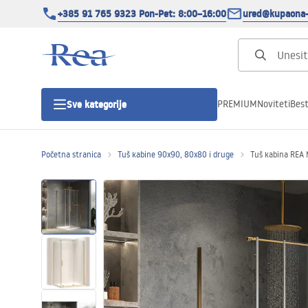
+385 91 765 9323 Pon-Pet: 8:00–16:00
ured@kupaona-
PREMIUM
Noviteti
Best
Sve kategorije
Početna stranica
Tuš kabine 90x90, 80x80 i druge
Tuš kabina REA
Tuš kabine
Tuš vrata
Tuš kade
Tuš Kanalice