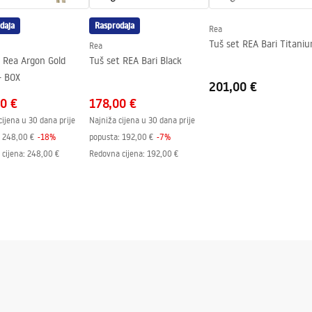
j strani stakla.
daja
Rasprodaja
Rea
Tuš set REA Bari Titani
Rea
 Rea Argon Gold
Tuš set REA Bari Black
rush + BOX
201,00 €
0 €
178,00 €
cijena u 30 dana prije
Najniža cijena u 30 dana prije
248,00 €
-
18
%
popusta:
192,00 €
-
7
%
cijena
:
248,00 €
Redovna cijena
:
192,00 €