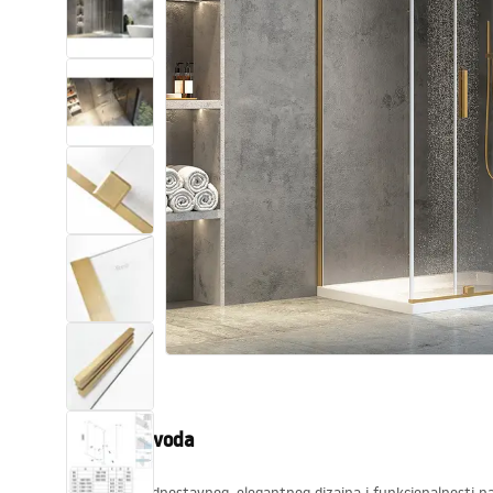
WC školjke
Umivaonici
Kade i paravani
Miješalice, pipe, slavine
Tuševi
Kuhinja
Pribor i kupaonski namještaj
Opis proizvoda