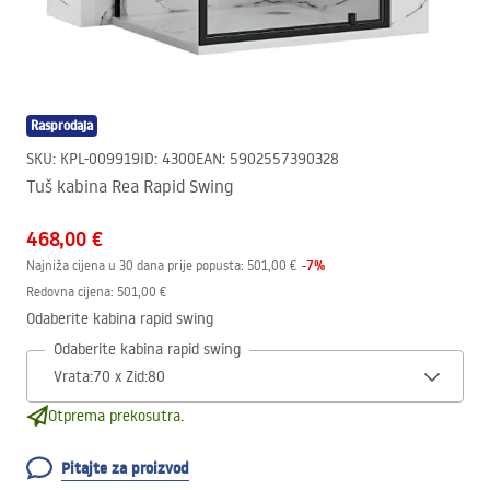
Rasprodaja
SKU
:
KPL-009919
ID
:
4300
EAN
:
5902557390328
Tuš kabina Rea Rapid Swing
468,00 €
-
7
%
Najniža cijena u 30 dana prije popusta:
501,00 €
Redovna cijena
:
501,00 €
Odaberite kabina rapid swing
Odaberite kabina rapid swing
Otprema prekosutra.
Pitajte za proizvod