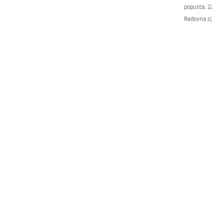
popusta:
226,0
Redovna cijena