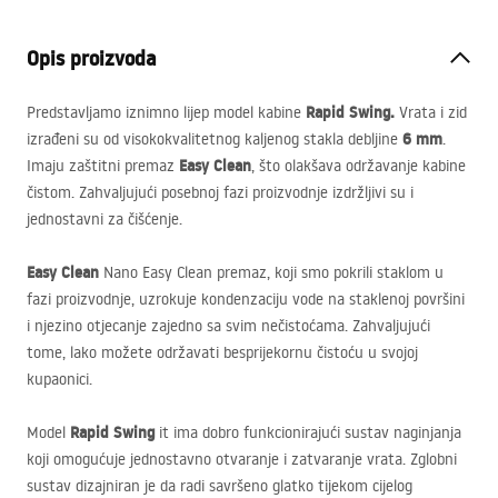
Opis proizvoda
Rapid Swing.
Predstavljamo iznimno lijep model kabine
Vrata i zid
6 mm
izrađeni su od visokokvalitetnog kaljenog stakla debljine
.
Easy Clean
Imaju zaštitni premaz
, što olakšava održavanje kabine
čistom. Zahvaljujući posebnoj fazi proizvodnje izdržljivi su i
jednostavni za čišćenje.
Easy Clean
Nano Easy Clean premaz, koji smo pokrili staklom u
fazi proizvodnje, uzrokuje kondenzaciju vode na staklenoj površini
i njezino otjecanje zajedno sa svim nečistoćama. Zahvaljujući
tome, lako možete održavati besprijekornu čistoću u svojoj
kupaonici.
Rapid Swing
Model
it ima dobro funkcionirajući sustav naginjanja
koji omogućuje jednostavno otvaranje i zatvaranje vrata. Zglobni
sustav dizajniran je da radi savršeno glatko tijekom cijelog