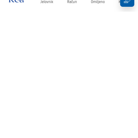
Jelovnik
Račun
Omiljeno
Košarica
Newsletter
Budite u tijeku s novostima i promocijama!
Prijavi se
Unošenjem i potvrđivanjem svojih podataka pristajete na primanje
newslettera prema uvjetima navedenim u
Pravilima
.