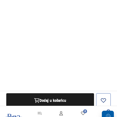
Dodaj u košaricu
0
0