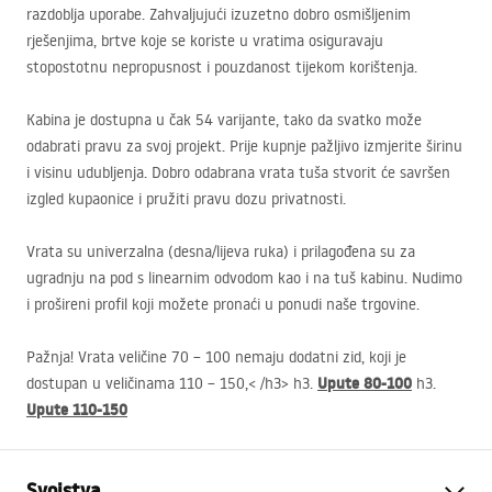
razdoblja uporabe. Zahvaljujući izuzetno dobro osmišljenim
rješenjima, brtve koje se koriste u vratima osiguravaju
stopostotnu nepropusnost i pouzdanost tijekom korištenja.
Kabina je dostupna u čak 54 varijante, tako da svatko može
odabrati pravu za svoj projekt. Prije kupnje pažljivo izmjerite širinu
i visinu udubljenja. Dobro odabrana vrata tuša stvorit će savršen
izgled kupaonice i pružiti pravu dozu privatnosti.
Vrata su univerzalna (desna/lijeva ruka) i prilagođena su za
ugradnju na pod s linearnim odvodom kao i na tuš kabinu. Nudimo
i prošireni profil koji možete pronaći u ponudi naše trgovine.
Pažnja! Vrata veličine 70 – 100 nemaju dodatni zid, koji je
Upute 80-100
dostupan u veličinama 110 – 150,< /h3> h3.
h3.
Upute 110-150
Svojstva