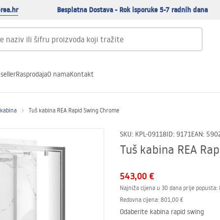
rea.hr
Besplatna Dostava - Rok isporuke 5-7 radnih dana
seller
Rasprodaja
O nama
Kontakt
 kabina
Tuš kabina REA Rapid Swing Chrome
SKU
:
KPL-09118
ID
:
9171
EAN
:
590
Tuš kabina REA Ra
543,00 €
Najniža cijena u 30 dana prije popusta:
Redovna cijena
:
801,00 €
Odaberite kabina rapid swing