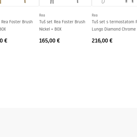
 strani stakla.
Rea
Rea
t Rea Foster Brush
Tuš set Rea Foster Brush
Tuš set s termostatom 
 BOX
Nickel + BOX
Lungo Diamond Chrome
0 €
165,00 €
216,00 €