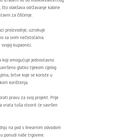
id izrađeni su od visokokvalitetnog
, što olakšava održavanje kabine
stavni za čišćenje.
zi proizvodnje, uzrokuje
dno sa svim nečistoćama.
svojoj kupaonici.
ja koji omogućuje jednostavno
 savršeno glatko tijekom cijelog
jima, brtve koje se koriste u
kom korištenja.
ati pravu za svoj projekt. Prije
na vrata tuša stvorit će savršen
radnju na pod s linearnim odvodom
i u ponudi naše trgovine.