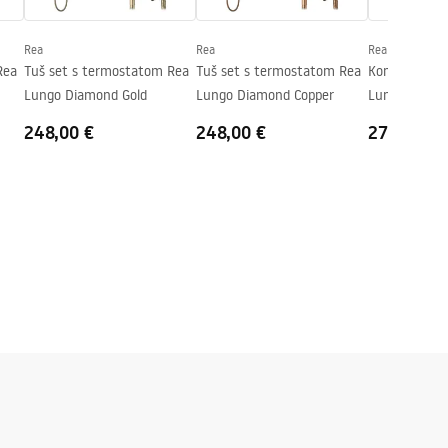
Rea
Rea
Rea
Rea
Tuš set s termostatom Rea
Tuš set s termostatom Rea
Komplet tuša
Lungo Diamond Gold
Lungo Diamond Copper
Lungo Diamo
BOX
248,00 €
248,00 €
272,00 €