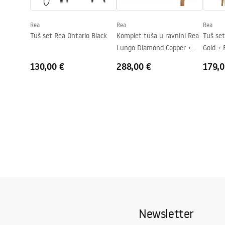
Jamstvo
24 mjeseca
Premaz Easy Clean
Da, na jednoj
Rea
Rea
Rea
Tuš set Rea Ontario Black
Komplet tuša u ravnini Rea
Tuš se
Lungo Diamond Copper +
Gold +
BOX
130,00 €
288,00 €
179,0
Newsletter