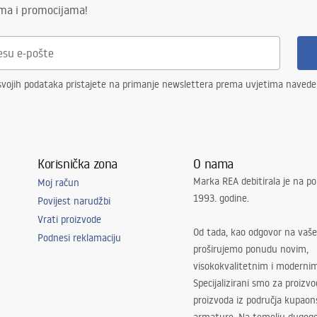
ima i promocijama!
svojih podataka pristajete na primanje newslettera prema uvjetima naved
Korisnička zona
O nama
Marka REA debitirala je na po
Moj račun
1993. godine.
Povijest narudžbi
Vrati proizvode
Od tada, kao odgovor na vaše
Podnesi reklamaciju
proširujemo ponudu novim,
visokokvalitetnim i moderni
Specijalizirani smo za proizv
proizvoda iz područja kupaon