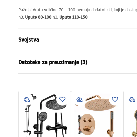
Pažnja! Vrata veličine 70 – 100 nemaju dodatni zid, koji je dost
Upute 80-100
Upute 110-150
h3.
h3.
Svojstva
Dimenzije (vrata x fiksna stijenka)
90x90, 100x1
Datoteke za preuzimanje (3)
100x90
Boja
Chrome
shower manual
Manu
Tip kabine
Do zida
shower manual.pdf
rapid 
Boja stakla
Transparen
Način otvaranja
zakretni
Manual+
Montaža
Na tuš kadi i
rapid swing z scianka
Visina (mm)
1950
mm
przyscienna.pdf
Smjer kabine
Univerzalan