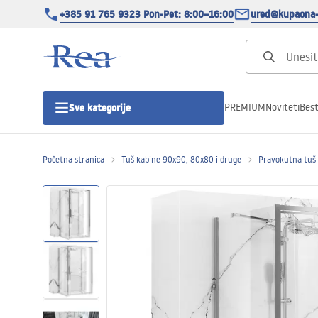
+385 91 765 9323 Pon-Pet: 8:00–16:00
ured@kupaona-
PREMIUM
Noviteti
Best
Sve kategorije
Početna stranica
Tuš kabine 90x90, 80x80 i druge
Pravokutna tuš
Tuš kabine
Tuš vrata
Tuš kade
Tuš Kanalice