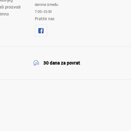
dišnjeg
danima između:
ši proizvodi
7:00–15:30
znimno
Pratite nas
30 dana za povrat