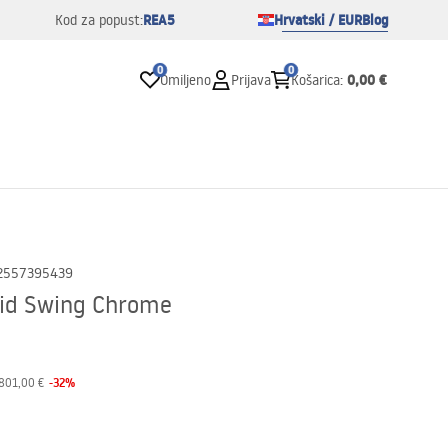
REA5
Hrvatski / EUR
Blog
Kod za popust:
0
0
0,00 €
Omiljeno
Prijava
Košarica
:
2557395439
pid Swing Chrome
-
32
%
801,00 €