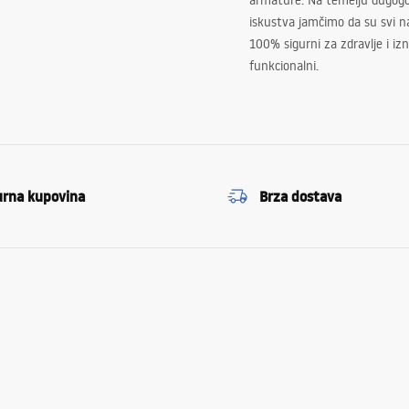
armature. Na temelju dugogo
iskustva jamčimo da su svi na
100% sigurni za zdravlje i i
funkcionalni.
urna kupovina
Brza dostava