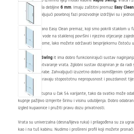
Rapid Swing.
Predstavljamo iznimno lijep model kabine
Vrata i z
6 mm
Easy Clean
kaljenog stakla debljine
. Imaju zaštitni premaz
čistom. Zahvaljujući posebnoj fazi proizvodnje izdržljivi su i jedno
Easy Clean
Nano Easy Clean premaz, koji smo pokrili staklom u fa
kondenzaciju vode na staklenoj površini i njezino otjecanje zaje
Zahvaljujući tome, lako možete održavati besprijekornu čistoću u 
Rapid Swing
Model
it ima dobro funkcionirajući sustav naginjan
otvaranje i zatvaranje vrata. Zglobni sustav dizajniran je da radi
razdoblja uporabe. Zahvaljujući izuzetno dobro osmišljenim rješen
vratima osiguravaju stopostotnu nepropusnost i pouzdanost tije
Kabina je dostupna u čak 54 varijante, tako da svatko može odabr
kupnje pažljivo izmjerite širinu i visinu udubljenja. Dobro odabra
izgled kupaonice i pružiti pravu dozu privatnosti.
Vrata su univerzalna (desna/lijeva ruka) i prilagođena su za ug
kao i na tuš kabinu. Nudimo i prošireni profil koji možete pronać