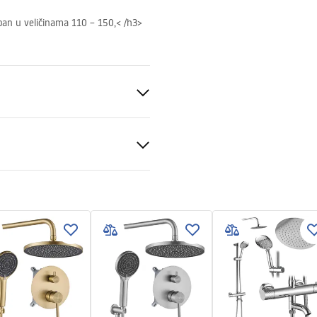
upan u veličinama 110 – 150,< /h3>
00, 90x80, 90x100, 100x80,
al
swing przyscienna.pdf
t 6mm
li podu