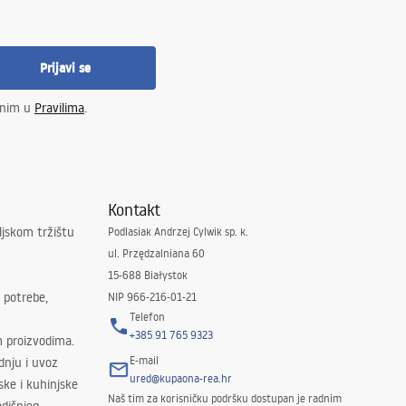
Prijavi se
enim u
Pravilima
.
Kontakt
ljskom tržištu
Podlasiak Andrzej Cylwik sp. k.
ul. Przędzalniana 60
15-688 Białystok
 potrebe,
NIP 966-216-01-21
Telefon
+385 91 765 9323
m proizvodima.
E-mail
odnju i uvoz
ured@kupaona-rea.hr
ske i kuhinjske
Naš tim za korisničku podršku dostupan je radnim