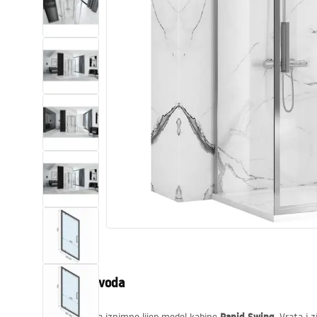
WC školjke
Umivaonici
Kade i paravani
Miješalice, pipe, slavine
Tuševi
Kuhinja
Pribor i kupaonski namještaj
Opis proizvoda