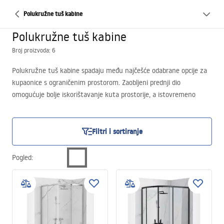
Polukružne tuš kabine
Polukružne tuš kabine
Broj proizvoda: 6
Polukružne tuš kabine spadaju među najčešće odabrane opcije za
kupaonice s ograničenim prostorom. Zaobljeni prednji dio
omogućuje bolje iskorištavanje kuta prostorije, a istovremeno
osigurava udoban pristup tuš zoni.
Ovo rješenje posebno se preporučuje kada želite uštedjeti prostor,
osigurati jednostavnu ugradnju i zadržati funkcionalnost bez
Filtri i sortiranje
odricanja od estetike.
Pogled
: