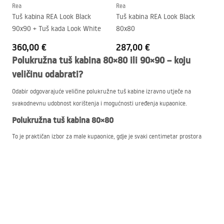
Rea
Rea
Tuš kabina REA Look Black
Tuš kabina REA Look Black
90x90 + Tuš kada Look White
80x80
360,00 €
287,00 €
Polukružna tuš kabina 80×80 ili 90×90 – koju
veličinu odabrati?
Odabir odgovarajuće veličine polukružne tuš kabine izravno utječe na
svakodnevnu udobnost korištenja i mogućnosti uređenja kupaonice.
Polukružna tuš kabina 80×80
To je praktičan izbor za male kupaonice, gdje je svaki centimetar prostora
važan. Kompaktna veličina omogućuje ugradnju čak i u zahtjevnim
rasporedima, bez blokiranja prolaza.
Polukružna tuš kabina 90×90
Veća varijanta pruža više slobode kretanja i veću udobnost tijekom tuširanja.
Idealna je za kupaonice srednje veličine, gdje više nije potrebno raditi velike
kompromise s prostorom.