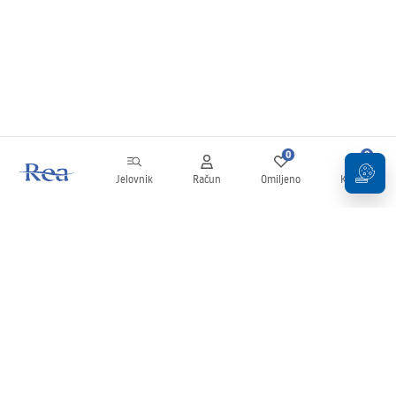
4. Je li staklo u polukružnim tuš kabinama
izdržljivo?
Da, koristi se kaljeno staklo s visokom otpornošću na mehanička oštećenja i
temperaturne promjene.
0
0
Jelovnik
Račun
Omiljeno
Košarica
Newsletter
Budite u tijeku s novostima i promocijama!
Prijavi se