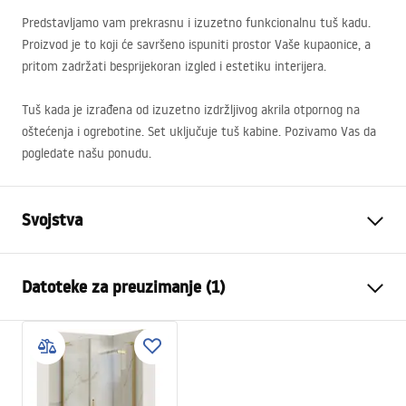
Predstavljamo vam prekrasnu i izuzetno funkcionalnu tuš kadu.
Proizvod je to koji će savršeno ispuniti prostor Vaše kupaonice, a
pritom zadržati besprijekoran izgled i estetiku interijera.
Tuš kada je izrađena od izuzetno izdržljivog akrila otpornog na
oštećenja i ogrebotine. Set uključuje tuš kabine. Pozivamo Vas da
pogledate našu ponudu.
Svojstva
Boja
Crn
Datoteke za preuzimanje (1)
Materijal
Akril
Duljina
800
mm
Montažne upute
Širina
800
mm
Shower tray.pdf
Visina
60
mm