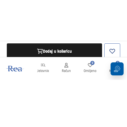
Dodaj u košaricu
0
0
Jelovnik
Račun
Omiljeno
Košarica
Newsletter
Budite u tijeku s novostima i promocijama!