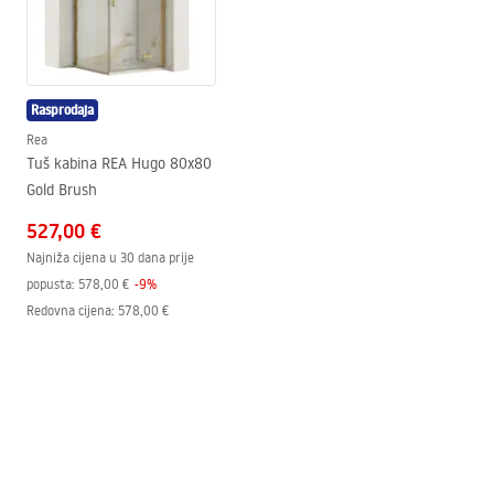
Način montaže
Na podu
Prečnik odvoda
90
mm
Mogućnost rezanja
NE
Rasprodaja
Sifon uključen
Da
Rea
Jamstvo
24 mjeseca
Tuš kabina REA Hugo 80x80
Gold Brush
527,00 €
Najniža cijena u 30 dana prije
popusta:
578,00 €
-
9
%
Redovna cijena
:
578,00 €