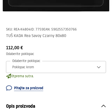
SKU
:
REA-K4804
ID
:
7759
EAN
:
5902557350766
TUŠ KADA Rea Savoy Czarny 80x80
112,00 €
Odaberite poklopac
Odaberite poklopac
Otprema sutra.
Pitajte za proizvod
Opis proizvoda