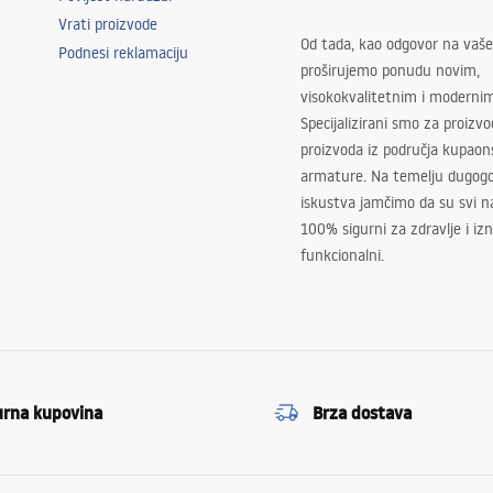
Vrati proizvode
Od tada, kao odgovor na vaše
Podnesi reklamaciju
proširujemo ponudu novim,
visokokvalitetnim i moderni
Specijalizirani smo za proizv
proizvoda iz područja kupaon
armature. Na temelju dugogo
iskustva jamčimo da su svi na
100% sigurni za zdravlje i i
funkcionalni.
urna kupovina
Brza dostava