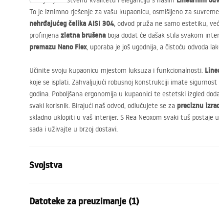
Linearnim odv
Otkrijte jedinstvenu kvalitetu i eleganciju s našim
To je iznimno rješenje za vašu kupaonicu, osmišljeno za suvrem
nehrđajućeg čelika
AISI
304
, odvod pruža ne samo estetiku, već 
zlatna brušena
profinjena
boja dodat će dašak stila svakom inter
premazu Nano Flex
, uporaba je još ugodnija, a čistoću odvoda lak
Line
Učinite svoju kupaonicu mjestom luksuza i funkcionalnosti.
koje se isplati. Zahvaljujući robusnoj konstrukciji imate sigurnost 
godina. Poboljšana ergonomija u kupaonici te estetski izgled doda
preciznu izra
svaki korisnik. Birajući naš odvod, odlučujete se za
skladno uklopiti u vaš interijer. S Rea Neoxom svaki tuš postaje u
sada i uživajte u brzoj dostavi.
Svojstva
Vrsta odvoda
Standardni
Datoteke za preuzimanje (1)
Tip sifona
jednostavan