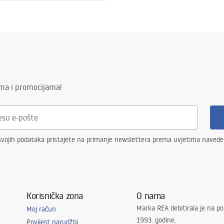
ik AISI 304
1
ima i promocijama!
elična konstrukcija, 24 mjeseca
enti.
svojih podataka pristajete na primanje newslettera prema uvjetima naved
Korisnička zona
O nama
Marka REA debitirala je na po
Moj račun
1993. godine.
Povijest narudžbi