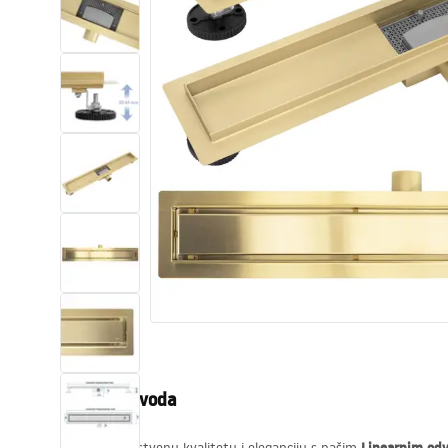
WC školjke
Umivaonici
Kade i paravani
Miješalice, pipe, slavine
Tuševi
Kuhinja
Pribor i kupaonski namještaj
Opis proizvoda