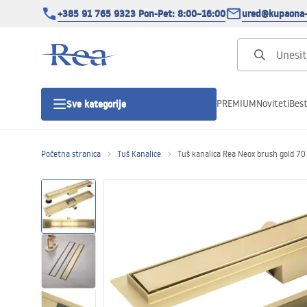
+385 91 765 9323 Pon-Pet: 8:00–16:00
ured@kupaona-
PREMIUM
Noviteti
Best
Sve kategorije
Početna stranica
Tuš Kanalice
Tuš kanalica Rea Neox brush gold 70
Tuš kabine
Tuš vrata
Tuš kade
Tuš Kanalice