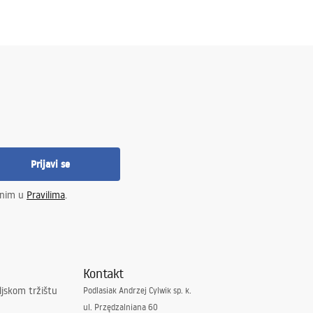
Prijavi se
enim u
Pravilima
.
Kontakt
ljskom tržištu
Podlasiak Andrzej Cylwik sp. k.
ul. Przędzalniana 60