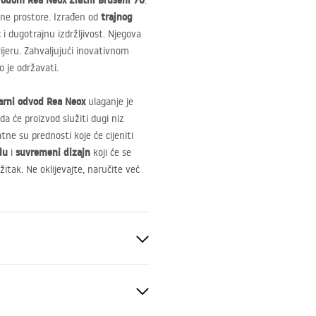
odom Rea Neox Zlatni Brušeni 70
.
trajnog
ene prostore. Izrađen od
i dugotrajnu izdržljivost. Njegova
ijeru. Zahvaljujući inovativnom
o je održavati.
arni odvod Rea Neox
ulaganje je
da će proizvod služiti dugi niz
tne su prednosti koje će cijeniti
du
suvremeni dizajn
i
koji će se
žitak. Ne oklijevajte, naručite već