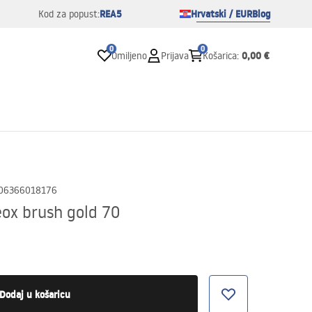
REA5
Hrvatski / EUR
Blog
Kod za popust:
0
0
0,00 €
Omiljeno
Prijava
Košarica
:
06366018176
eox brush gold 70
Dodaj u košaricu