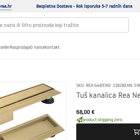
rea.hr
Besplatna Dostava - Rok isporuke 5-7 radnih dana
seller
Rasprodaja
O nama
Kontakt
SKU
:
REA-G4893
ID
:
11828
EAN
:
59
Tuš kanalica Rea N
68,00 €
product:shipping.zero