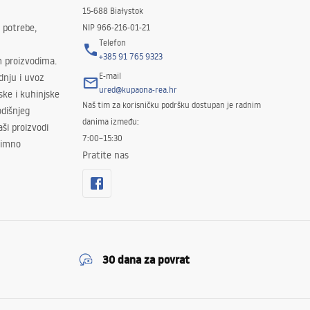
15-688 Białystok
 potrebe,
NIP 966-216-01-21
Telefon
+385 91 765 9323
m proizvodima.
E-mail
odnju i uvoz
ured@kupaona-rea.hr
ske i kuhinjske
Naš tim za korisničku podršku dostupan je radnim
dišnjeg
danima između:
ši proizvodi
7:00–15:30
znimno
Pratite nas
30 dana za povrat