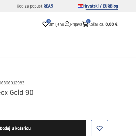
REA5
Hrvatski / EUR
Blog
Kod za popust:
0
0
0,00 €
Omiljeno
Prijava
Košarica
:
06366012983
eox Gold 90
Dodaj u košaricu