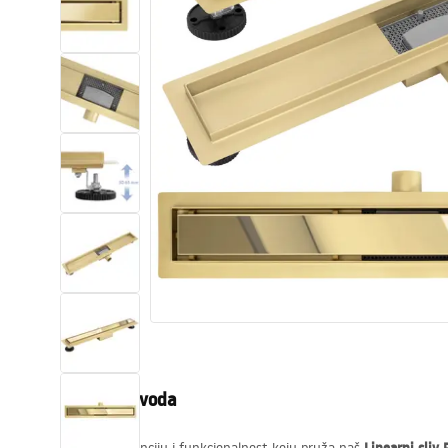
WC školjke
Umivaonici
Kade i paravani
Miješalice, pipe, slavine
Tuševi
Kuhinja
Pribor i kupaonski namještaj
Opis proizvoda