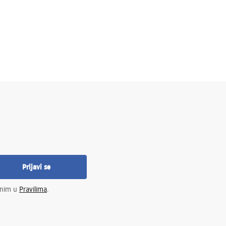
Prijavi se
enim u
Pravilima
.