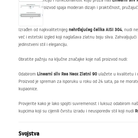
Linearni sliv
Otkrijte eleganciju i funkcionalnost koju pruža naš
izvanredan proizvod spaja moderan dizajn i praktičnost, pružajući
kupaonicu.
nehrđajućeg čelika
AISI
304
Izrađen od najkvalitetnijeg
, nudi n
već i estetski izgled koji naglašava zlatnu boju sliva. Zahvaljujuć
jedinstveni stil i eleganciju.
Obratite pažnju na ključne značajke koje naš proizvod nudi:
Linearni sliv Rea Neox Zlatni 90
Odabirom
ulažete u kvalitetu i 
Proizvod je spreman za isporuku u roku od 24 sata, pa ne morate
kupaonice.
Provjerite kako je lako spojiti suvremenost i luksuz odabirom naš
R
kupcima koji su cijenili čvrstu izradu i neusporediv stil koji nudi
Svojstva