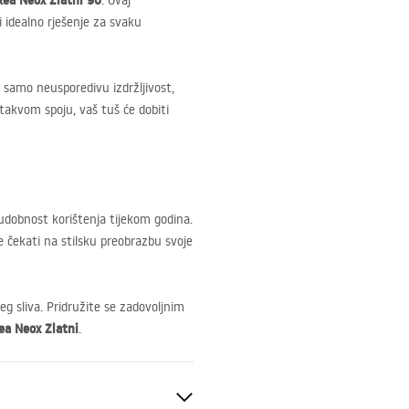
 Rea Neox Zlatni 90
. Ovaj
 idealno rješenje za svaku
e samo neusporedivu izdržljivost,
i takvom spoju, vaš tuš će dobiti
udobnost korištenja tijekom godina.
 čekati na stilsku preobrazbu svoje
eg sliva. Pridružite se zadovoljnim
ea Neox Zlatni
.