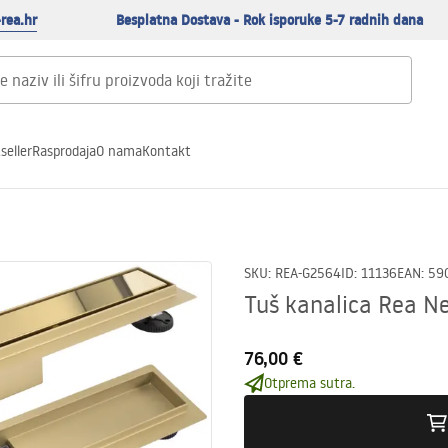
rea.hr
Besplatna Dostava - Rok isporuke 5-7 radnih dana
seller
Rasprodaja
O nama
Kontakt
SKU
:
REA-G2564
ID
:
11136
EAN
:
59
Tuš kanalica Rea N
76,00 €
Otprema sutra.