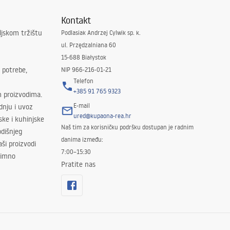
Kontakt
ljskom tržištu
Podlasiak Andrzej Cylwik sp. k.
ul. Przędzalniana 60
15-688 Białystok
 potrebe,
NIP 966-216-01-21
Telefon
+385 91 765 9323
m proizvodima.
E-mail
odnju i uvoz
ured@kupaona-rea.hr
ske i kuhinjske
Naš tim za korisničku podršku dostupan je radnim
dišnjeg
danima između:
ši proizvodi
7:00–15:30
znimno
Pratite nas