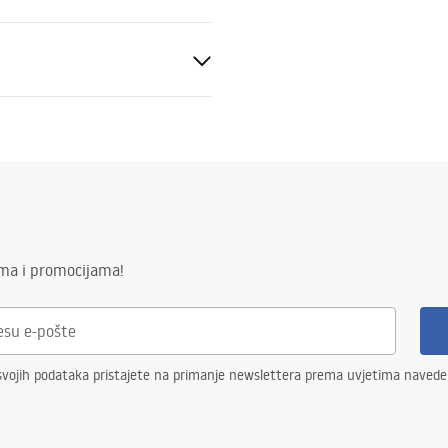
ik AISI 304
1
ima i promocijama!
elična konstrukcija, 24 mjeseca
enti.
svojih podataka pristajete na primanje newslettera prema uvjetima naved