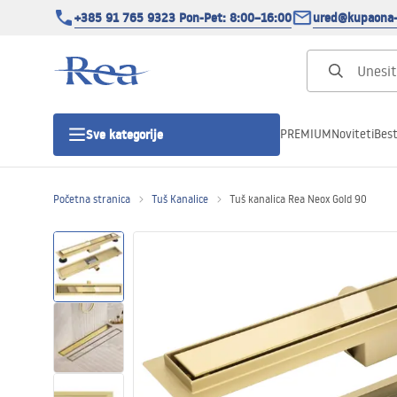
+385 91 765 9323 Pon-Pet: 8:00–16:00
ured@kupaona-
PREMIUM
Noviteti
Best
Sve kategorije
Početna stranica
Tuš Kanalice
Tuš kanalica Rea Neox Gold 90
Tuš kabine
Tuš vrata
Tuš kade
Tuš Kanalice