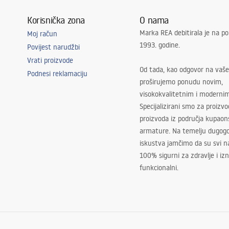
Korisnička zona
O nama
Marka REA debitirala je na po
Moj račun
1993. godine.
Povijest narudžbi
Vrati proizvode
Od tada, kao odgovor na vaše
Podnesi reklamaciju
proširujemo ponudu novim,
visokokvalitetnim i moderni
Specijalizirani smo za proizv
proizvoda iz područja kupaon
armature. Na temelju dugogo
iskustva jamčimo da su svi na
100% sigurni za zdravlje i i
funkcionalni.