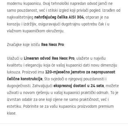
modernu kupaonicu. Ovaj tehnološki napredan odvod jamči ne
samo pouzdanost, već i stilski izgled koji privlači pogled. Izrađen od
nehrđajućeg čelika
AISI
304
najkvalitetnijeg
, otporan je na
koroziju i izdržljiv, osiguravajući dugotrajnu upotrebu čak i u
vlažnom kupaoničkom okruženju.
Rea Neox Pro
Značajke koje ističu
:
Linearan odvod Rea Neox Pro
Ulažući u
, ulažete u najvišu
kvalitetu i eleganciju koja će vašoj kupaonici dati novu dimenziju
120-mjesečno jamstvo za nepropusnost
luksuza. Proizvod ima
čelične konstrukcije
, što svjedoči o njegovoj pouzdanosti i
ekspresnoj dostavi u 24 sata
dugovječnosti. Zahvaljujući
, možete
uživati u novom rješenju u vašoj kupaonici praktički odmah. To je
izvrstan odabir za one koji cijene ne samo praktičnost, već i
estetiku. Pobrinite se za vašu kupaonicu proizvodom premium
klase.