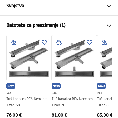
Svojstva
Vrsta odvoda
Standardni
Datoteke za preuzimanje (1)
Tip sifona
360° rotirajući
Duljina kanalice (cm)
70
Montažne upute
Materijal kanalice
Nehrđajući čelik AISI 304
LINEAR-3.pdf
Boja
Brushed Gold
Vrsta rešetke
Obostrana 2u1
Max. protok vode
0,45 l/s
Premaz
Nano Flex
Novo
Novo
Novo
Jamstvo
120 mjeseci čelična konstrukcija,
24 mjeseca preostali elementi.
Rea
Rea
Rea
Tuš kanalica REA Neox pro
Tuš kanalica REA Neox pro
Tuš kanalica
Titan 60
Titan 70
Titan 80
76,00 €
81,00 €
85,00 €