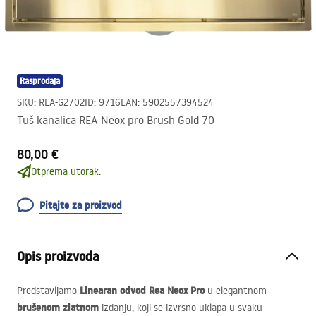
Rasprodaja
SKU
:
REA-G2702
ID
:
9716
EAN
:
5902557394524
Tuš kanalica REA Neox pro Brush Gold 70
80,00 €
Otprema utorak.
Pitajte za proizvod
Opis proizvoda
Linearan odvod Rea Neox Pro
Predstavljamo
u elegantnom
brušenom zlatnom
izdanju, koji se izvrsno uklapa u svaku