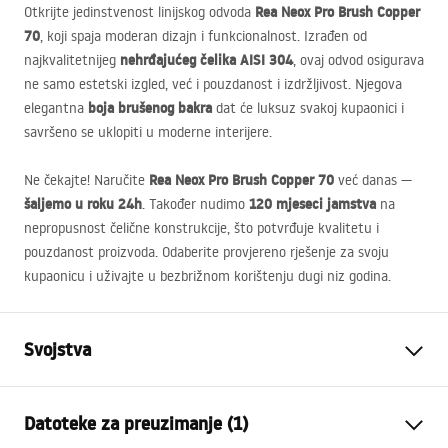
Rea Neox Pro Brush Copper
Otkrijte jedinstvenost linijskog odvoda
70
, koji spaja moderan dizajn i funkcionalnost. Izrađen od
nehrđajućeg čelika
AISI
304
najkvalitetnijeg
, ovaj odvod osigurava
ne samo estetski izgled, već i pouzdanost i izdržljivost. Njegova
boja brušenog bakra
elegantna
dat će luksuz svakoj kupaonici i
savršeno se uklopiti u moderne interijere.
Rea Neox Pro Brush Copper 70
Ne čekajte! Naručite
već danas —
šaljemo u roku 24h
120 mjeseci jamstva
. Također nudimo
na
nepropusnost čelične konstrukcije, što potvrđuje kvalitetu i
pouzdanost proizvoda. Odaberite provjereno rješenje za svoju
kupaonicu i uživajte u bezbrižnom korištenju dugi niz godina.
Svojstva
Vrsta odvoda
Standardni
Datoteke za preuzimanje (1)
Tip sifona
360° rotirajući