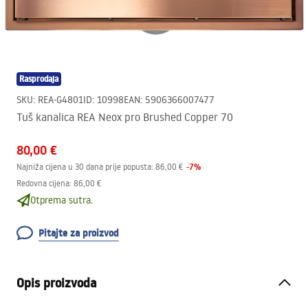
Rasprodaja
SKU
:
REA-G4801
ID
:
10998
EAN
:
5906366007477
Tuš kanalica REA Neox pro Brushed Copper 70
80,00 €
-
7
%
Najniža cijena u 30 dana prije popusta:
86,00 €
Redovna cijena
:
86,00 €
Otprema sutra.
Pitajte za proizvod
Opis proizvoda