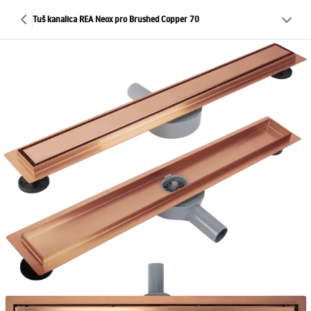
Tuš kanalica REA Neox pro Brushed Copper 70