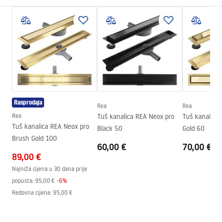
Duljina kanalice (cm)
70
Montažne upute
Materijal kanalice
Nehrđajući čelik AISI 304
LINEAR-3.pdf
Boja
Brushed Copper
Vrsta rešetke
Obostrana 2u1
Max. protok vode
0,45 l/s
Premaz
Nano Flex
Rasprodaja
Jamstvo
120 mjeseci čelična konstrukcija,
Rea
Rea
24 mjeseca preostali elementi.
Rea
Tuš kanalica REA Neox pro
Tuš kanalica
Tuš kanalica REA Neox pro
Black 50
Gold 60
Brush Gold 100
60,00 €
70,00 €
89,00 €
Najniža cijena u 30 dana prije
popusta:
95,00 €
-
6
%
Redovna cijena
:
95,00 €