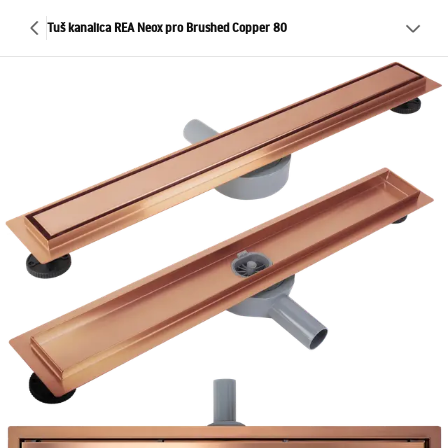
Tuš kanalica REA Neox pro Brushed Copper 80