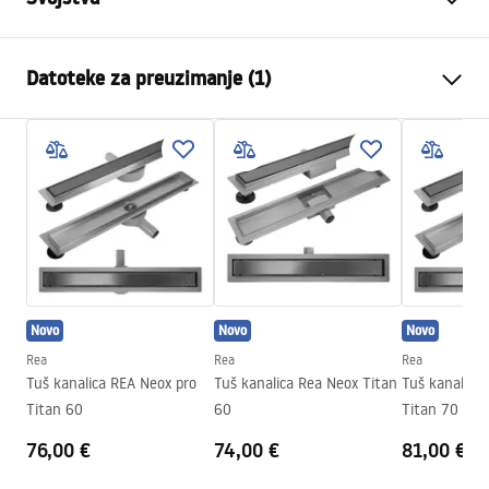
Vrsta odvoda
Standardni
Datoteke za preuzimanje (1)
Tip sifona
360° rotirajući
Duljina kanalice (cm)
80
Montažne upute
Materijal kanalice
Nehrđajući čelik AISI 304
LINEAR-3.pdf
Boja
Brushed Copper
Vrsta rešetke
Obostrana 2u1
Max. protok vode
0,45 l/s
Premaz
Nano Flex
Novo
Novo
Novo
Jamstvo
120 mjeseci čelična konstrukcija,
24 mjeseca preostali elementi.
Rea
Rea
Rea
Tuš kanalica REA Neox pro
Tuš kanalica Rea Neox Titan
Tuš kanalica
Titan 60
60
Titan 70
76,00 €
74,00 €
81,00 €