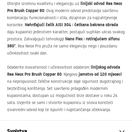
linijski odvod Rea Neox
Otkrijte iznimnu kvalitetu i eleganciju uz
Pro Brush Copper 80
. Ovaj moderni odvod predstavlja savršenu
kombinaciju funkcionalnosti i stila, dizajniran za najzahtjevnije
Nehrđajući čelik
AISI
304
četkana bakrena obrada
korisnike.
i
daju kupaonici jedinstven karakter, postajući suptilan ukras svakog
Nano Flex
rotirajućem sifonu
prostora. Zahvaljujući tehnologiji
i
360°
, Rea Neox Pro pruža ne samo eleganciju nego i pouzdanu
učinkovitost svaki dan.
linijskog odvoda
Odaberite inovativnost i učinkovitost odabirom
Rea Neox Pro Brush Copper 80
jamstvo od 120 mjeseci
. Njegovo
na nepropusnost čelične konstrukcije daje sigurnost dugotrajnog i
bezbrižnog korištenja. Set savršeno prilagođen modernim
kupaonicama, dostupan uz mogućnost brze dostave u roku 24
sata. Uvjerite se sami i stvorite kupaonicu iz snova koristeći
izvanredni odvod koji će ispuniti i najistančanija očekivanja.
Svojstva