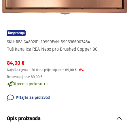
Rasprodaja
SKU
:
REA-G4802
ID
:
10999
EAN
:
5906366007484
Tuš kanalica REA Neox pro Brushed Copper 80
84,00 €
-
6
%
Najniža cijena u 30 dana prije popusta:
89,00 €
Redovna cijena
:
89,00 €
Otprema prekosutra.
Pitajte za proizvod
Opis proizvoda