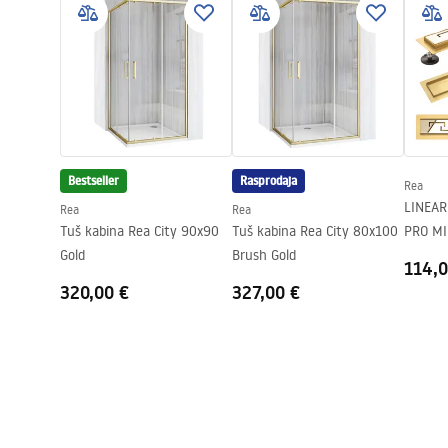
Vrsta rešetke
Obostrana 2u
Max. protok vode
0,45 l/s
Premaz
Nano Flex
Jamstvo
120 mjeseci č
preostali elem
Bestseller
Rasprodaja
Rea
LINEAR
Rea
Rea
Tuš kabina Rea City 90x90
Tuš kabina Rea City 80x100
PRO MI
Gold
Brush Gold
114,0
320,00 €
327,00 €