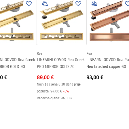
1
elična konstrukcija, 24 mjeseca
enti.
Rea
Rea
NI ODVOD Rea Greek
LINEARNI ODVOD Rea Greek
LINEARNI ODVOD Rea Pu
RROR GOLD 90
PRO MIRROR GOLD 70
Neo brushed copper 60
0 €
89,00 €
93,00 €
Najniža cijena u 30 dana prije
popusta:
94,00 €
-
5
%
Redovna cijena
:
94,00 €