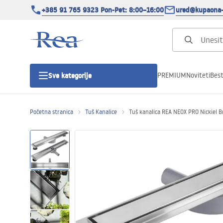
+385 91 765 9323 Pon-Pet: 8:00–16:00
ured@kupaona-
PREMIUM
Noviteti
Best
Sve kategorije
Početna stranica
Tuš Kanalice
Tuš kanalica REA NEOX PRO Nickiel 
Tuš kabine
Tuš vrata
Tuš kade
Tuš Kanalice