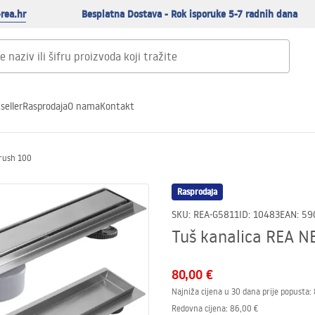
rea.hr
Besplatna Dostava - Rok isporuke 5-7 radnih dana
seller
Rasprodaja
O nama
Kontakt
Brush 100
Rasprodaja
SKU
:
REA-G5811
ID
:
10483
EAN
:
59
Tuš kanalica REA N
80,00 €
Najniža cijena u 30 dana prije popusta:
Redovna cijena
:
86,00 €