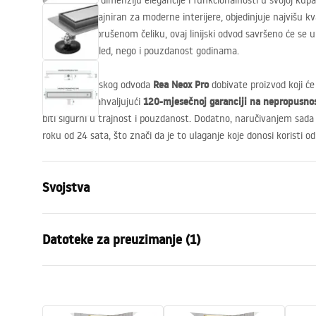
Otkrijte novu dimenziju elegancije i funkcionalnosti u svojoj kup
Neox Pro
. Dizajniran za moderne interijere, objedinjuje najvišu kv
elegantnom brušenom čeliku, ovaj linijski odvod savršeno će se uk
samo lijep izgled, nego i pouzdanost godinama.
Rea Neox Pro
Odabirom linijskog odvoda
dobivate proizvod koji će 
120-mjesečnoj garanciji na nepropusnos
očekivanja. Zahvaljujući
biti sigurni u trajnost i pouzdanost. Dodatno, naručivanjem sada
roku od 24 sata, što znači da je to ulaganje koje donosi koristi
Svojstva
Vrsta odvoda
Standardni
Datoteke za preuzimanje (1)
Tip sifona
360° rotirajuć
Duljina kanalice (cm)
100
Montažne upute
Materijal kanalice
Nehrđajući čel
LINEAR-3.pdf
Boja
Brushed Steel