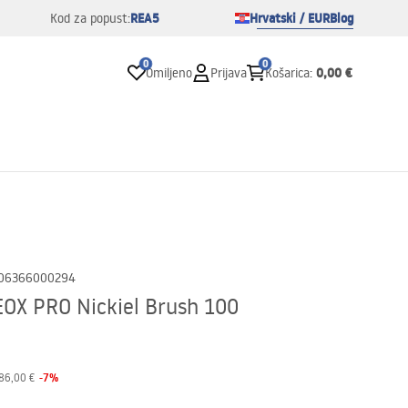
REA5
Hrvatski / EUR
Blog
Kod za popust:
0
0
0,00 €
Omiljeno
Prijava
Košarica
:
06366000294
EOX PRO Nickiel Brush 100
-
7
%
86,00 €