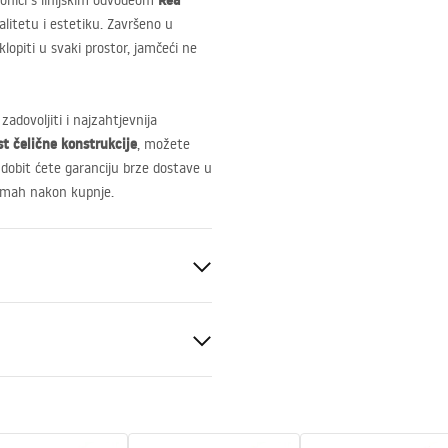
Rea
aonici s linijskim odvodeom
alitetu i estetiku. Završeno u
lopiti u svaki prostor, jamčeći ne
zadovoljiti i najzahtjevnija
t čelične konstrukcije
, možete
 dobit ćete garanciju brze dostave u
 odmah nakon kupnje.
i
ik AISI 304