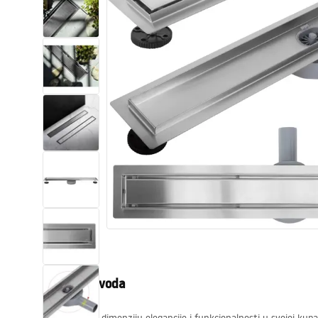
WC školjke
Umivaonici
Kade i paravani
Miješalice, pipe, slavine
Tuševi
Kuhinja
Pribor i kupaonski namještaj
Opis proizvoda