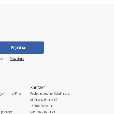
Prijavi se
enim u
Pravilima
.
Kontakt
ljskom tržištu
Podlasiak Andrzej Cylwik sp. k.
ul. Przędzalniana 60
15-688 Białystok
 potrebe,
NIP 966-216-01-21