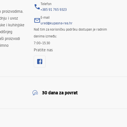
Telefon
+385 91 765 9323
m proizvodima.
E-mail
odnju i uvoz
ured@kupaona-rea.hr
ske i kuhinjske
Naš tim za korisničku podršku dostupan je radnim
dišnjeg
danima između:
ši proizvodi
7:00–15:30
znimno
Pratite nas
30 dana za povrat