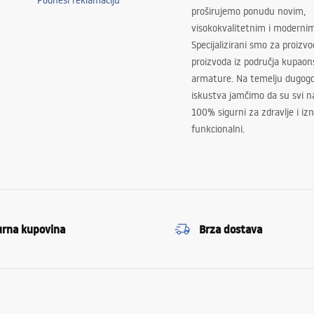
Podnesi reklamaciju
proširujemo ponudu novim,
visokokvalitetnim i moderni
Specijalizirani smo za proizv
proizvoda iz područja kupaon
armature. Na temelju dugogo
iskustva jamčimo da su svi na
100% sigurni za zdravlje i i
funkcionalni.
urna kupovina
Brza dostava