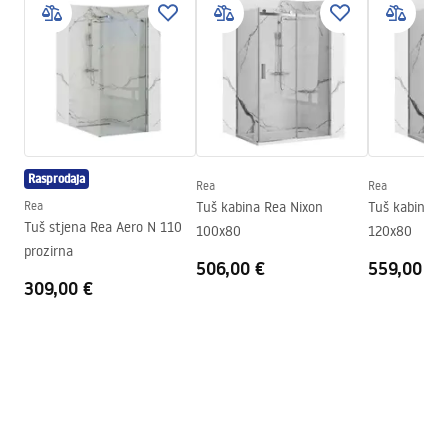
Montažne upute
Materijal kanalice
Nehrđajući čelik AISI 304
LINEAR-3.pdf
Boja
Brushed Steel
Vrsta rešetke
Obostrana 2u1
Max. protok vode
0,45 l/s
Premaz
Nano Flex
Rasprodaja
Jamstvo
120 mjeseci čelična konstrukcija,
Rea
Rea
24 mjeseca preostali elementi.
Rea
Tuš kabina Rea Nixon
Tuš kabina R
Tuš stjena Rea Aero N 110
100x80
120x80
prozirna
506,00 €
559,00 €
309,00 €