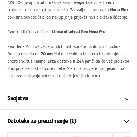
AISI
304, ovaj odvod pruža ne samo elegantan izgled, već i
Nano Flex
trajnost te otpornost na koroziju. Zahvaljujući premazu
površina odvoda štiti od nakupljanja prljavštine i olakšava čišćenje.
Linearni odvod Rea Neox Pro
Ovo su ključne značajke
:
Rea Neox Pro i uživajte u udobnosti korištenja dugi niz godina.
70 cm
Duljina odvoda od
čini ga idealnim izborom i za manje i za
u 24h
prostrane tuš kabine. Brza dostava
jamči da će vaš proizvod
stići prije nego što to očekujete. Vjerujte provjerenim rješenjima
koja zadovoljavaju potrebe i najzahtjevnijih kupaca.
Svojstva
Vrsta odvoda
Standardni
Datoteke za preuzimanje (1)
Tip sifona
360° rotirajući
Duljina kanalice (cm)
70