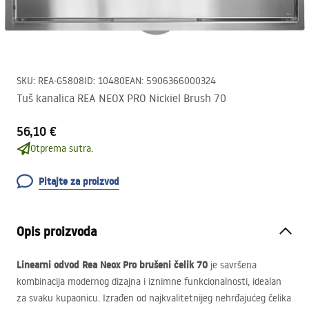
SKU
:
REA-G5808
ID
:
10480
EAN
:
5906366000324
Tuš kanalica REA NEOX PRO Nickiel Brush 70
56,10 €
Otprema sutra.
Pitajte za proizvod
Opis proizvoda
Linearni odvod Rea Neox Pro brušeni čelik 70
je savršena
kombinacija modernog dizajna i iznimne funkcionalnosti, idealan
za svaku kupaonicu. Izrađen od najkvalitetnijeg nehrđajućeg čelika