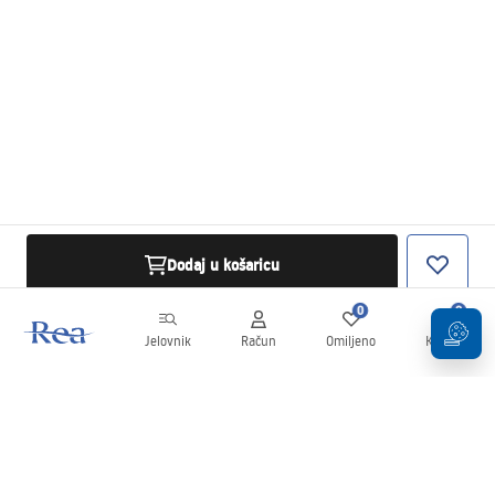
Dodaj u košaricu
0
0
Jelovnik
Račun
Omiljeno
Košarica
Newsletter
Budite u tijeku s novostima i promocijama!