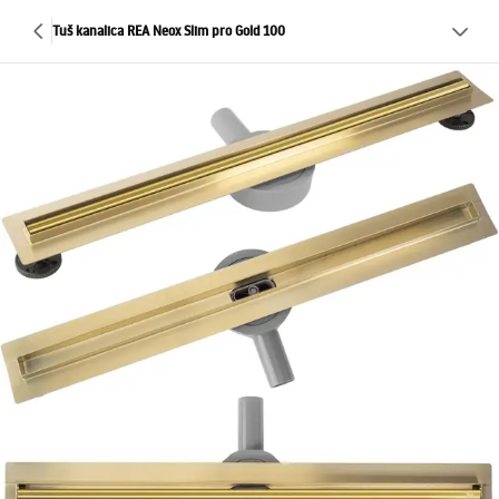
Tuš kanalica REA Neox Slim pro Gold 100