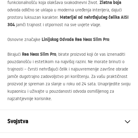
Zlatna boja
funkcionalnošću koja olakšava svakodnevni život.
odvoda odlično se uklapa u moderna uređenja interijera, dajući
Materijal od nehrđajućeg čelika
AISI
prostoru luksuzan karakter.
304
jamči trajnost i otpornost na sve uvjete vlage.
Linijskog Odvoda Rea Neox Slim Pro
Osnovne značajke
:
Rea Neox Slim Pro
Birajući
, birate proizvod koji će vas iznenaditi
pouzdanošću i estetikom na najvišoj razini. Ne morate brinuti o
trajnosti – čvrsti nehrđajući čelik i najsuvremenije završne obrade
jamče dugotrajno zadovoljstvo pri korištenju. Za vašu praktičnost
proizvod je spreman za slanje u roku od 24 sata. Unaprijedite svoju
kupaonicu i uživajte u pouzdanosti odvoda osmišljenog za
najzahtjevnije korisnike.
Svojstva
Vrsta odvoda
Slim