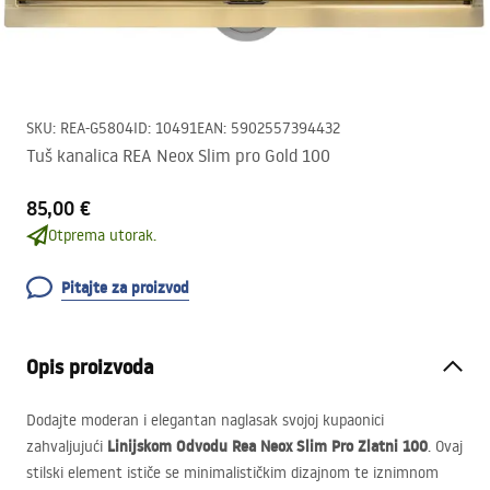
SKU
:
REA-G5804
ID
:
10491
EAN
:
5902557394432
Tuš kanalica REA Neox Slim pro Gold 100
85,00 €
Otprema utorak.
Pitajte za proizvod
Opis proizvoda
Dodajte moderan i elegantan naglasak svojoj kupaonici
Linijskom Odvodu Rea Neox Slim Pro Zlatni 100
zahvaljujući
. Ovaj
stilski element ističe se minimalističkim dizajnom te iznimnom