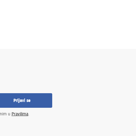
Prijavi se
enim u
Pravilima
.