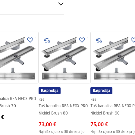
ik AISI 304
1
elična konstrukcija, 24 mjeseca
enti.
Rasprodaja
Rasprodaja
nalica REA NEOX PRO
Rea
Rea
 Brush 70
Tuš kanalica REA NEOX PRO
Tuš kanalica REA NEOX 
Nickiel Brush 80
Nickiel Brush 90
 €
73,00 €
75,00 €
Najniža cijena u 30 dana prije
Najniža cijena u 30 dana prij