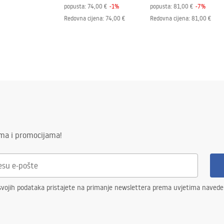
popusta:
74,00 €
-
1
%
popusta:
81,00 €
-
7
%
Redovna cijena
:
74,00 €
Redovna cijena
:
81,00 €
ima i promocijama!
svojih podataka pristajete na primanje newslettera prema uvjetima naved