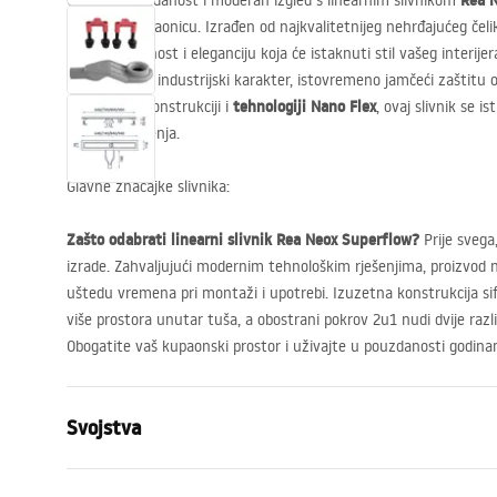
Rea 
Otkrijte pouzdanost i moderan izgled s linearnim slivnikom
za svaku kupaonicu. Izrađen od najkvalitetnijeg nehrđajućeg čel
iznimnu trajnost i eleganciju koja će istaknuti stil vašeg interije
čelika
dodaje industrijski karakter, istovremeno jamčeći zaštitu od
tehnologiji Nano Flex
inovativnoj konstrukciji i
, ovaj slivnik se 
lakoćom čišćenja.
Glavne značajke slivnika:
Zašto odabrati linearni slivnik Rea Neox Superflow?
Prije svega,
izrade. Zahvaljujući modernim tehnološkim rješenjima, proizvod 
uštedu vremena pri montaži i upotrebi. Izuzetna konstrukcija s
više prostora unutar tuša, a obostrani pokrov 2u1 nudi dvije razl
Obogatite vaš kupaonski prostor i uživajte u pouzdanosti godina
Svojstva
Vrsta odvoda
Standardni