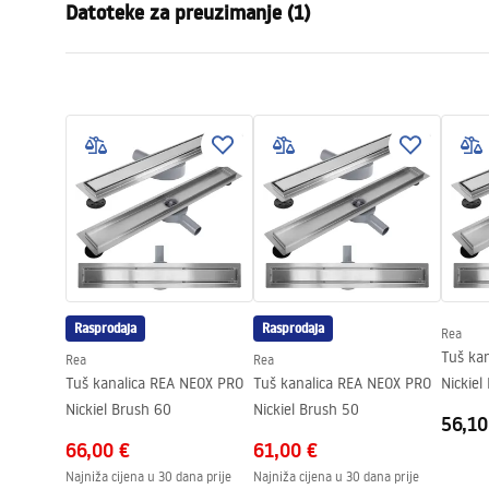
Datoteke za preuzimanje (1)
Tip sifona
niski 360°
Duljina kanalice (cm)
80
Montažne upute
Materijal kanalice
Nehrđajući čel
LINEAR-3.pdf
Boja
Brushed Steel
Vrsta rešetke
Obostrana 2u
Max. protok vode
0,45 l/s
Premaz
Nano Flex
Jamstvo
120 mjeseci č
preostali elem
Rasprodaja
Rasprodaja
Rea
Tuš ka
Rea
Rea
Tuš kanalica REA NEOX PRO
Tuš kanalica REA NEOX PRO
Nickiel
Nickiel Brush 60
Nickiel Brush 50
56,10
66,00 €
61,00 €
Najniža cijena u 30 dana prije
Najniža cijena u 30 dana prije