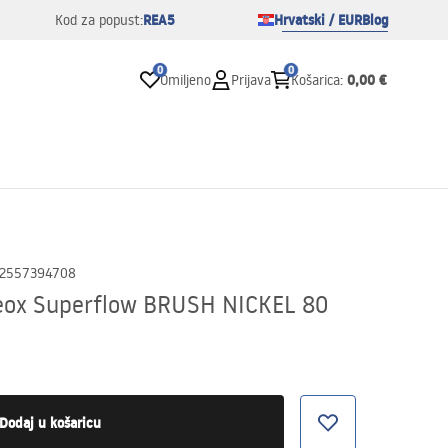
REA5
Hrvatski / EUR
Blog
Kod za popust:
0
0
0,00 €
Omiljeno
Prijava
Košarica
:
2557394708
eox Superflow BRUSH NICKEL 80
Dodaj u košaricu