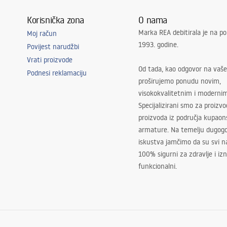
Korisnička zona
O nama
Marka REA debitirala je na po
Moj račun
1993. godine.
Povijest narudžbi
Vrati proizvode
Od tada, kao odgovor na vaše
Podnesi reklamaciju
proširujemo ponudu novim,
visokokvalitetnim i moderni
Specijalizirani smo za proizv
proizvoda iz područja kupaon
armature. Na temelju dugogo
iskustva jamčimo da su svi na
100% sigurni za zdravlje i i
funkcionalni.