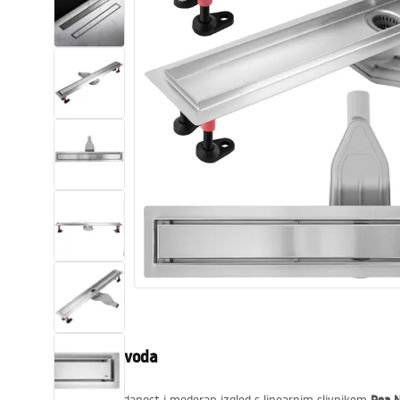
WC školjke
Umivaonici
Kade i paravani
Miješalice, pipe, slavine
Tuševi
Kuhinja
Pribor i kupaonski namještaj
Opis proizvoda