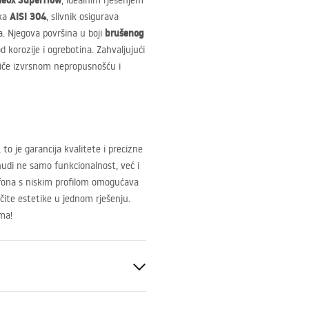
Neox Superflow
, idealnim rješenjem
AISI
304
ika
, slivnik osigurava
brušenog
ra. Njegova površina u boji
 korozije i ogrebotina. Zahvaljujući
ističe izvrsnom nepropusnošću i
 to je garancija kvalitete i precizne
nudi ne samo funkcionalnost, već i
ifona s niskim profilom omogućava
ičite estetike u jednom rješenju.
ma!