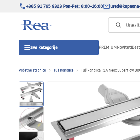
+385 91 765 9323 Pon-Pet: 8:00–16:00
ured@kupaona-
PREMIUM
Noviteti
Best
Sve kategorije
Početna stranica
Tuš Kanalice
Tuš kanalica REA Neox Superflow B
Tuš kabine
Tuš vrata
Tuš kade
Tuš Kanalice