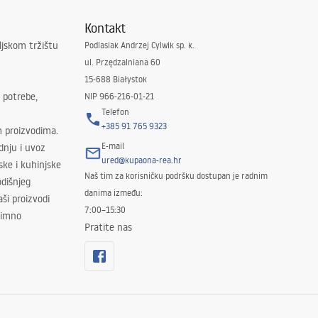
Kontakt
ljskom tržištu
Podlasiak Andrzej Cylwik sp. k.
ul. Przędzalniana 60
15-688 Białystok
 potrebe,
NIP 966-216-01-21
Telefon
+385 91 765 9323
m proizvodima.
E-mail
odnju i uvoz
ured@kupaona-rea.hr
ske i kuhinjske
Naš tim za korisničku podršku dostupan je radnim
dišnjeg
danima između:
ši proizvodi
7:00–15:30
znimno
Pratite nas