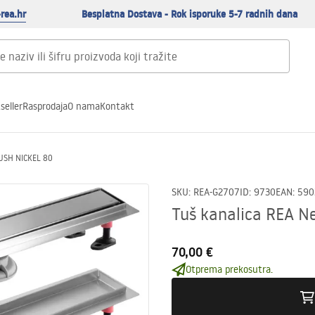
rea.hr
Besplatna Dostava - Rok isporuke 5-7 radnih dana
seller
Rasprodaja
O nama
Kontakt
RUSH NICKEL 80
SKU
:
REA-G2707
ID
:
9730
EAN
:
590
Tuš kanalica REA N
70,00 €
Otprema prekosutra.