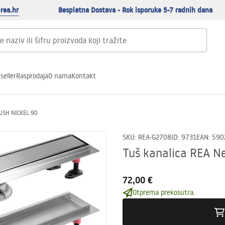
rea.hr
Besplatna Dostava - Rok isporuke 5-7 radnih dana
seller
Rasprodaja
O nama
Kontakt
RUSH NICKEL 90
SKU
:
REA-G2708
ID
:
9731
EAN
:
590
Tuš kanalica REA 
72,00 €
Otprema prekosutra.