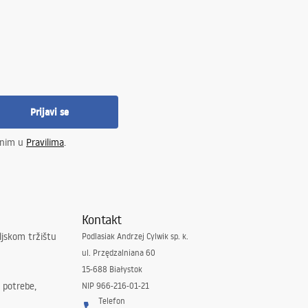
Prijavi se
enim u
Pravilima
.
Kontakt
ljskom tržištu
Podlasiak Andrzej Cylwik sp. k.
ul. Przędzalniana 60
15-688 Białystok
 potrebe,
NIP 966-216-01-21
Telefon