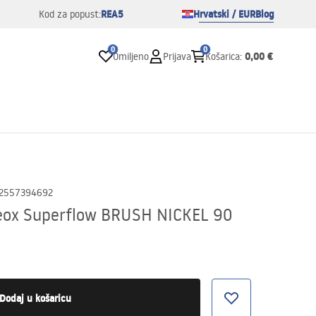
REA5
Hrvatski / EUR
Blog
Kod za popust:
0
0
0,00 €
Omiljeno
Prijava
Košarica
:
2557394692
Neox Superflow BRUSH NICKEL 90
Dodaj u košaricu