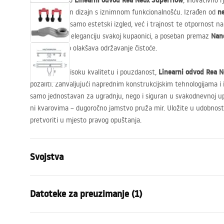
Linearni odvod Rea Neox Superflow
Predstavljamo
, inovativno 
n
spaja moderan dizajn s iznimnom funkcionalnošću. Izrađen od
osigurava ne samo estetski izgled, već i trajnost te otpornost n
Nan
površina daje eleganciju svakoj kupaonici, a poseban premaz
nečistoća, što olakšava održavanje čistoće.
Linearni odvod Rea 
Ako cijenite visoku kvalitetu i pouzdanost,
požaliti. Zahvaljujući naprednim konstrukcijskim tehnologijama i
samo jednostavan za ugradnju, nego i siguran u svakodnevnoj up
ni kvarovima – dugoročno jamstvo pruža mir. Uložite u udobnost 
pretvoriti u mjesto pravog opuštanja.
Svojstva
Vrsta odvoda
Standardni
Datoteke za preuzimanje (1)
Tip sifona
niski 360°
Duljina kanalice (cm)
90