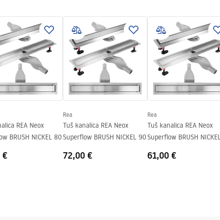
ik AISI 304
1
elična konstrukcija, 24 mjeseca
enti.
Rea
Rea
nalica REA Neox
Tuš kanalica REA Neox
Tuš kanalica REA Neox
low BRUSH NICKEL 80
Superflow BRUSH NICKEL 90
Superflow BRUSH NICKE
 €
72,00 €
61,00 €