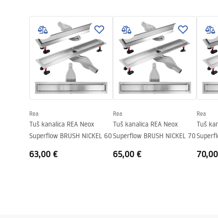
Montažne upute
Materijal kanalice
Nehrđajući čel
LINEAR-3.pdf
Boja
Brushed Steel
Vrsta rešetke
Obostrana 2u
Max. protok vode
0,45 l/s
Premaz
Nano Flex
Jamstvo
120 mjeseci č
preostali elem
Rea
Rea
Rea
Tuš kanalica REA Neox
Tuš kanalica REA Neox
Tuš ka
Superflow BRUSH NICKEL 60
Superflow BRUSH NICKEL 70
Superf
63,00 €
65,00 €
70,00