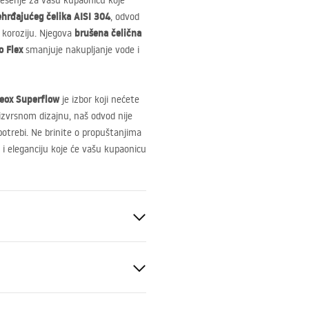
rješenje za vašu kupaonicu koje
ehrđajućeg čelika
AISI
304
, odvod
brušena čelična
a koroziju. Njegova
o Flex
smanjuje nakupljanje vode i
Neox Superflow
je izbor koji nećete
 izvrsnom dizajnu, naš odvod nije
otrebi. Ne brinite o propuštanjima
i eleganciju koje će vašu kupaonicu