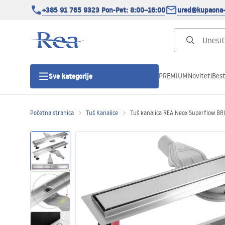
+385 91 765 9323 Pon-Pet: 8:00–16:00
ured@kupaona-
PREMIUM
Noviteti
Best
Sve kategorije
Početna stranica
Tuš Kanalice
Tuš kanalica REA Neox Superflow B
Tuš kabine
Tuš vrata
Tuš kade
Tuš Kanalice