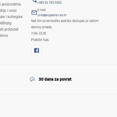
+385 91 765 9323
m proizvodima.
E-mail
odnju i uvoz
ured@kupaona-rea.hr
ske i kuhinjske
Naš tim za korisničku podršku dostupan je radnim
dišnjeg
danima između:
ši proizvodi
7:00–15:30
znimno
Pratite nas
30 dana za povrat