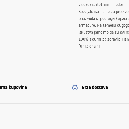
visokokvalitetnim i moderni
Specijalizirani smo za proizv
proizvoda iz područja kupaon
armature. Na temelju dugogo
iskustva jamčimo da su svi na
100% sigurni za zdravlje i i
funkcionalni.
urna kupovina
Brza dostava