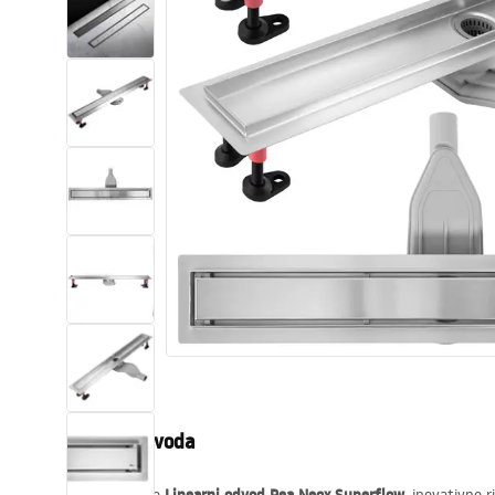
WC školjke
Umivaonici
Kade i paravani
Miješalice, pipe, slavine
Tuševi
Kuhinja
Pribor i kupaonski namještaj
Opis proizvoda