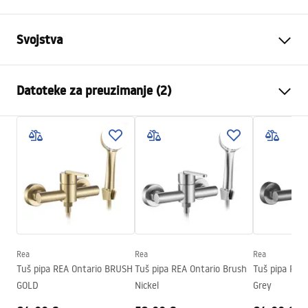
Svojstva
Vrsta slavine
Tuš
Datoteke za preuzimanje (2)
Način montaže
Zidna
Boja
Četkano zlato
Montažne upute
Materijal
Plastika, Mjed
Faucet.pdf
Visina
130
mm
Tehnologija premazivanja
PVD
Jamstveni uvjeti
Promjer priključka
1/2 cola
Warranty_Terms_and_Conditions_Faucets_-_5.pdf
Razmak priključaka
150
mm
Jamstvo
5 godina
Rea
Rea
Rea
Tuš pipa REA Ontario BRUSH
Tuš pipa REA Ontario Brush
Tuš pipa REA
GOLD
Nickel
Grey