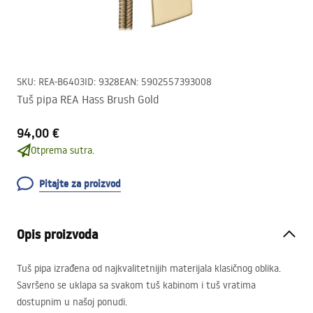
SKU
:
REA-B6403
ID
:
9328
EAN
:
5902557393008
Tuš pipa REA Hass Brush Gold
94,00 €
Otprema sutra.
Pitajte za proizvod
Opis proizvoda
Tuš pipa izrađena od najkvalitetnijih materijala klasičnog oblika.
Savršeno se uklapa sa svakom tuš kabinom i tuš vratima
dostupnim u našoj ponudi.