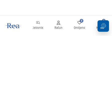
0
0
Jelovnik
Račun
Omiljeno
Košarica
Newsletter
Budite u tijeku s novostima i promocijama!
Prijavi se
Unošenjem i potvrđivanjem svojih podataka pristajete na primanje
newslettera prema uvjetima navedenim u
Pravilima
.