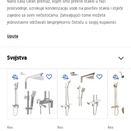
Nano Easy Clean premaz, kojim smo prekrili staklo u fazi
proizvodnje, uzrokuje kondenzaciju vode na površini stakla i otječe
zajedno sa svim nečistoćama. Zahvaljujući tome možete
jednostavno održavati besprijekornu čistoću u svojoj kupaonici.
Upute
Svojstva
Dimenzije (vrata x fiksna
120
stijenka)
Boja
Chrome
Tip kabine
Walk-in
Visina (mm)
1950
mm
Smjer kabine
Univerzalan
Jamstvo
24 mjeseca
Rea
Rea
Rea