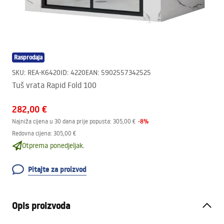
Rasprodaja
SKU
:
REA-K6420
ID
:
4220
EAN
:
5902557342525
Tuš vrata Rapid Fold 100
282,00 €
-
8
%
Najniža cijena u 30 dana prije popusta:
305,00 €
Redovna cijena
:
305,00 €
Otprema ponedjeljak.
Pitajte za proizvod
Opis proizvoda