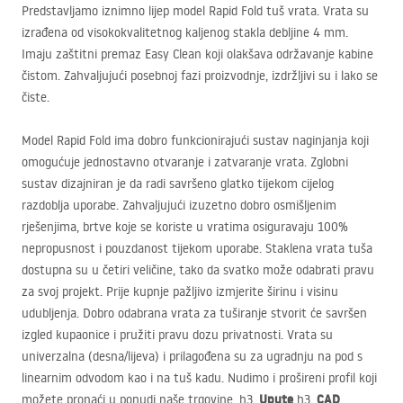
Predstavljamo iznimno lijep model Rapid Fold tuš vrata. Vrata su
izrađena od visokokvalitetnog kaljenog stakla debljine 4 mm.
Imaju zaštitni premaz Easy Clean koji olakšava održavanje kabine
čistom. Zahvaljujući posebnoj fazi proizvodnje, izdržljivi su i lako se
čiste.
Model Rapid Fold ima dobro funkcionirajući sustav naginjanja koji
omogućuje jednostavno otvaranje i zatvaranje vrata. Zglobni
sustav dizajniran je da radi savršeno glatko tijekom cijelog
razdoblja uporabe. Zahvaljujući izuzetno dobro osmišljenim
rješenjima, brtve koje se koriste u vratima osiguravaju 100%
nepropusnost i pouzdanost tijekom uporabe. Staklena vrata tuša
dostupna su u četiri veličine, tako da svatko može odabrati pravu
za svoj projekt. Prije kupnje pažljivo izmjerite širinu i visinu
udubljenja. Dobro odabrana vrata za tuširanje stvorit će savršen
izgled kupaonice i pružiti pravu dozu privatnosti. Vrata su
univerzalna (desna/lijeva) i prilagođena su za ugradnju na pod s
linearnim odvodom kao i na tuš kadu. Nudimo i prošireni profil koji
Upute
CAD
možete pronaći u ponudi naše trgovine. h3.
h3.