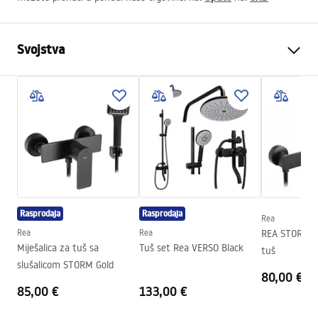
Svojstva
Kako otvoriti vrata
Skloplive
Veličina vrata
100
Smjer vrata
Univerzalan
Debljina stakla
4 mm
Visina vrata za tuširanje
195
cm
Profilni materijal
Aluminij
Rasprodaja
Rasprodaja
Rea
Materijal ručke
Mjed
Rea
Rea
REA STORM Bl
Premaz Easy Clean
Da
Miješalica za tuš sa
Tuš set Rea VERSO Black
tuš
slušalicom STORM Gold
Dorada profila
Crn
80,00 €
85,00 €
133,00 €
Prilagodba na profilima
985 - 1005 mm
Uključen komplet brtve
Da