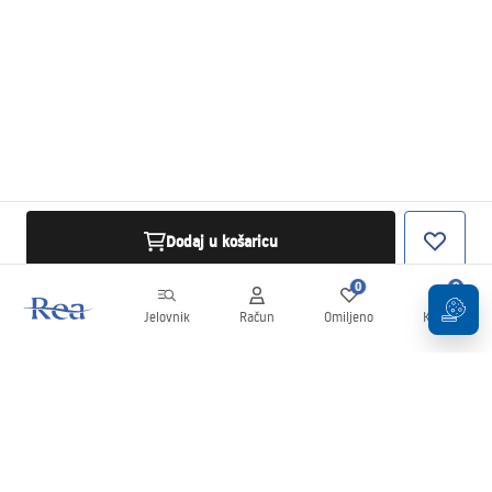
Dodaj u košaricu
0
0
Jelovnik
Račun
Omiljeno
Košarica
Newsletter
Budite u tijeku s novostima i promocijama!