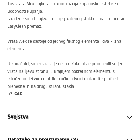
Tuš vrata Alex najbolja su kombinacija kupaonske estetike i
udobnosti kupanja.
Izrađene su od najkvalitetnijeg kaljenog stakla i imaju moderan
EasyClean premaz.
Vrata Alex se sastoje od jednog fiksnog elementa i dva klizna
elementa.
U konačnici, smjer vrata je desna. Kako biste promijenili smjer
vrata na lijevu stranu, u krajnjem pokretnom elementu s
izbočenom letvom u obliku ručke odvrnite okomite profile i
prenesite ih na drugu stranu stakla.
CAD
h3.
Svojstva
Kako otvoriti vrata
Klizni
Datoteke za preuzimanje (2)