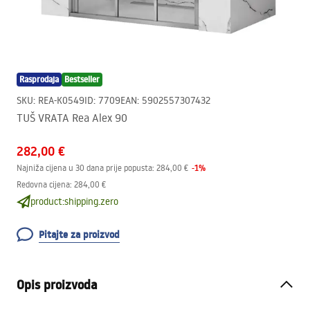
Rasprodaja
Bestseller
SKU
:
REA-K0549
ID
:
7709
EAN
:
5902557307432
TUŠ VRATA Rea Alex 90
282,00 €
-
1
%
Najniža cijena u 30 dana prije popusta:
284,00 €
Redovna cijena
:
284,00 €
product:shipping.zero
Pitajte za proizvod
Opis proizvoda