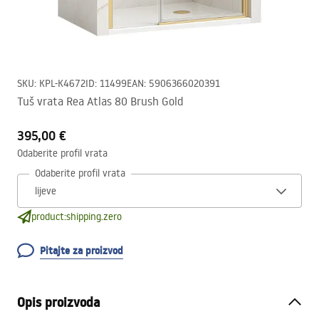
SKU
:
KPL-K4672
ID
:
11499
EAN
:
5906366020391
Tuš vrata Rea Atlas 80 Brush Gold
395,00 €
Odaberite profil vrata
Odaberite profil vrata
product:shipping.zero
Pitajte za proizvod
Opis proizvoda