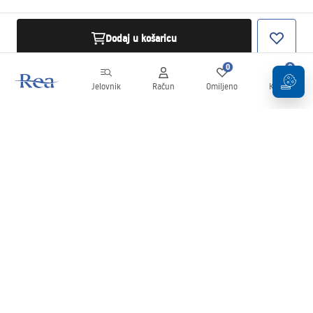
Dodaj u košaricu
0
0
Jelovnik
Račun
Omiljeno
Košarica
Newsletter
Budite u tijeku s novostima i promocijama!
Prijavi se
Unošenjem i potvrđivanjem svojih podataka pristajete na primanje
newslettera prema uvjetima navedenim u
Pravilima
.