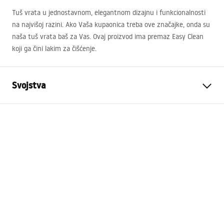
Tuš vrata u jednostavnom, elegantnom dizajnu i funkcionalnosti
na najvišoj razini. Ako Vaša kupaonica treba ove značajke, onda su
naša tuš vrata baš za Vas. Ovaj proizvod ima premaz Easy Clean
koji ga čini lakim za čišćenje.
Svojstva
Kako otvoriti vrata
Na kip
Veličina vrata
80
Debljina stakla
6 mm
Visina vrata za tuširanje
200
cm
Profilni materijal
Aluminij
Materijal ručke
Mjed
Smjer otvaranja
vani
Premaz Easy Clean
Da, na jednoj strani stakla.