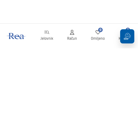
0
0
Jelovnik
Račun
Omiljeno
Košarica
Newsletter
Budite u tijeku s novostima i promocijama!
Prijavi se
Unošenjem i potvrđivanjem svojih podataka pristajete na primanje
newslettera prema uvjetima navedenim u
Pravilima
.