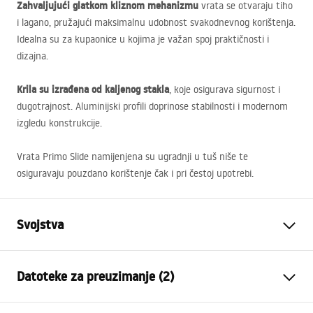
Zahvaljujući glatkom kliznom mehanizmu
vrata se otvaraju tiho
i lagano, pružajući maksimalnu udobnost svakodnevnog korištenja.
Idealna su za kupaonice u kojima je važan spoj praktičnosti i
dizajna.
Krila su izrađena od kaljenog stakla
, koje osigurava sigurnost i
dugotrajnost. Aluminijski profili doprinose stabilnosti i modernom
izgledu konstrukcije.
Vrata Primo Slide namijenjena su ugradnji u tuš niše te
osiguravaju pouzdano korištenje čak i pri čestoj upotrebi.
Svojstva
Kako otvoriti vrata
Klizni
Datoteke za preuzimanje (2)
Veličina vrata
130
Smjer vrata
Univerzalan