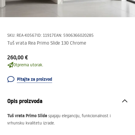
SKU
:
REA-K0567
ID
:
11917
EAN
:
5906366020285
Tuš vrata Rea Primo Slide 130 Chrome
260,00 €
Otprema utorak.
Pitajte za proizvod
Opis proizvoda
Tuš vrata Primo Slide
spajaju eleganciju, funkcionalnost i
vrhunsku kvalitetu izrade.